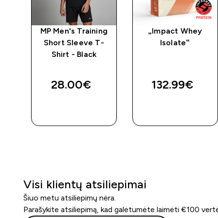
us
MP Men's Training
„Impact Whey
Short Sleeve T-
Isolate“
Shirt - Black
28.00€‎
132.99€‎
GREITAS
GREITAS
PIRKIMAS
PIRKIMAS
Visi klientų atsiliepimai
Šiuo metu atsiliepimų nėra.
Parašykite atsiliepimą, kad galėtumėte laimėti €100 vert