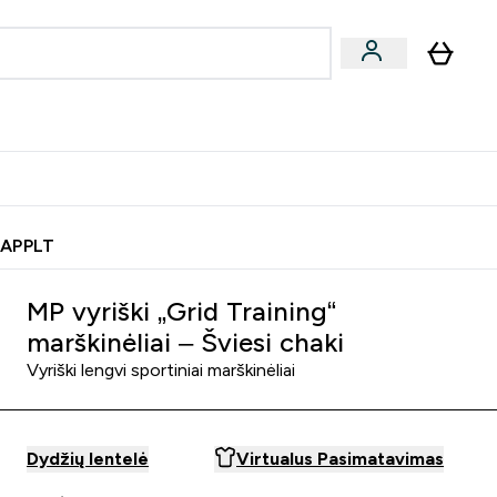
& užkandžiai
Veganiški produktai
nu
Enter Batonėliai, gėrimai & užkandžiai submenu
Enter Veganiški produktai s
⌄
⌄
0€ kredito?
Pagalbos Centras
 APPLT
MP vyriški „Grid Training“
marškinėliai – Šviesi chaki
Vyriški lengvi sportiniai marškinėliai
Dydžių lentelė
Virtualus Pasimatavimas