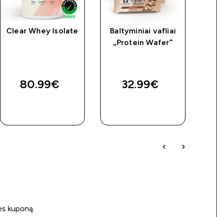
Clear Whey Isolate
Baltyminiai vafliai
„Protein Wafer“
80.99€‎
32.99€‎
GREITAS
GREITAS
PIRKIMAS
PIRKIMAS
ės kuponą.