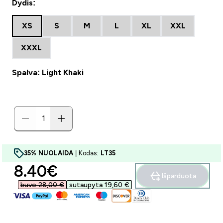
Dydis:
XS
S
M
L
XL
XXL
XXXL
Spalva: Light Khaki
35% NUOLAIDA
| Kodas:
LT35
discounted price
8.40€‎
Išparduota
buvo 28,00 €‎
sutaupyta 19,60 €‎