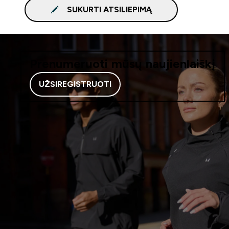
SUKURTI ATSILIEPIMĄ
Prenumeruoti mūsų naujienlaiškį
UŽSIREGISTRUOTI