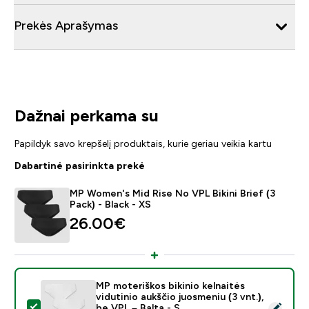
Prekės Aprašymas
Dažnai perkama su
Papildyk savo krepšelį produktais, kurie geriau veikia kartu
Dabartinė pasirinkta prekė
MP Women's Mid Rise No VPL Bikini Brief (3
Pack) - Black - XS
26.00€‎
MP moteriškos bikinio kelnaitės
vidutinio aukščio juosmeniu (3 vnt.),
Pasirinkti šį produktą - MP moteriškos bikinio kelnaitės
be VPL – Balta - S