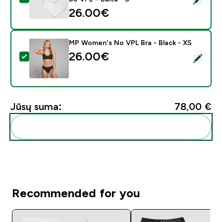
26.00€‎
MP Women's No VPL Bra - Black - XS
26.00€‎
Pasirinkti šį produktą - MP Women's No VPL Bra - Blac
Jūsų suma:
78,00 €‎
Pridėti šiuos produktus prie savo rutinos
Recommended for you