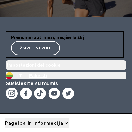
Prenumeruoti mūsų naujienlaiškį
UŽSIREGISTRUOTI
Impostazioni dei cookie
LT |
Pakeisti
Susisiekite su mumis
Pagalba Ir Informacija