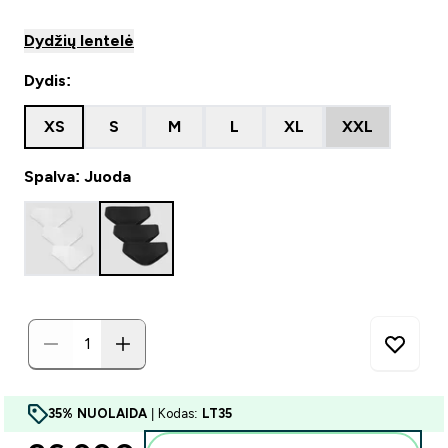
Dydžių lentelė
Dydis:
XS
S
M
L
XL
XXL
Spalva: Juoda
35% NUOLAIDA
| Kodas:
LT35