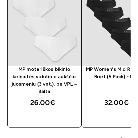
MP moteriškos bikinio
MP Women's Mid Rise 
kelnaitės vidutinio aukščio
Brief (5 Pack) - Bla
juosmeniu (3 vnt.), be VPL –
Balta
26.00€‎
32.00€‎
GREITAS PIRKIMAS
GREITAS PIRKIM