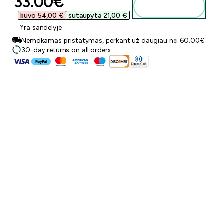
discounted price
33.00€‎
Į krepšelį
buvo 54,00 €‎
sutaupyta 21,00 €‎
Yra sandėlyje
Nemokamas pristatymas, perkant už daugiau nei 60.00€
30-day returns on all orders