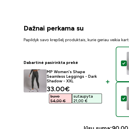
Dažnai perkama su
Papildyk savo krepšelį produktais, kurie geriau veikia kar
Dabartinė pasirinkta prekė
P
MP Women's Shape
Seamless Leggings - Dark
Shadow - XXL
discounted price
33.00€‎
buvo
sutaupyta
P
54,00 €‎
21,00 €‎
Jūsų suma:
90,00 