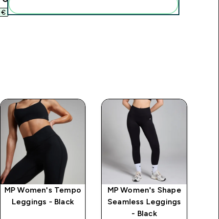
Pridėti šiuos produktus prie savo rutinos
€‎
MP Women's Tempo
MP Women's Shape
MP
Leggings - Black
Seamless Leggings
Se
- Black