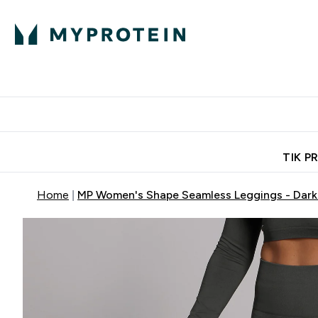
Ekspertų patarimai
Baltymai
Enter Ekspertų 
Ent
⌄
⌄
Nemokamas pristatymas, iš
TIK P
Home
MP Women's Shape Seamless Leggings - Dar