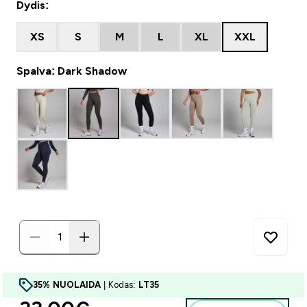
Dydis:
XS
S
M
L
XL
XXL
Spalva: Dark Shadow
35% NUOLAIDA
| Kodas:
LT35