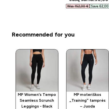
Was 152,00 €‎
Save 62,00 
Recommended for you
ape
MP Women's Tempo
MP moteriškos
g
Seamless Scrunch
„Training“ tamprės
 -
Leggings - Black
– Juoda