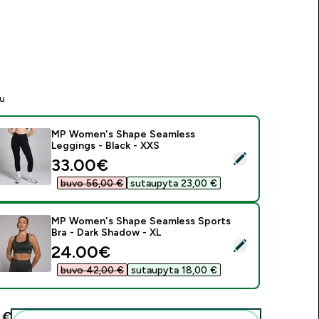
tu
MP Women's Shape Seamless
Leggings - Black - XXS
asirinkti šį produktą - MP Women's Shape Seamless Leggings -
discounted price
33.00€‎
buvo 56,00 €‎
sutaupyta 23,00 €‎
MP Women's Shape Seamless Sports
Bra - Dark Shadow - XL
asirinkti šį produktą - MP Women's Shape Seamless Sports Bra
discounted price
24.00€‎
buvo 42,00 €‎
sutaupyta 18,00 €‎
€‎