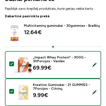
Papildyk savo krepšelį produktais, kurie geriau veikia kartu
Dabartinė pasirinkta prekė
Multivitaminų guminukai - 30gummies - Braškių
12.64€‎
„Impact Whey Protein“ - 900G -
30Porcijos - Vanilės
Pasirinkti šį produktą - „Impact Whey Protein“ - 900G 
69.99€‎
Kreatino Guminukai - 21 GUMMIES -
7Porcijos - Citrinų
Pasirinkti šį produktą - Kreatino Guminukai - 21 GUMMI
9.99€‎