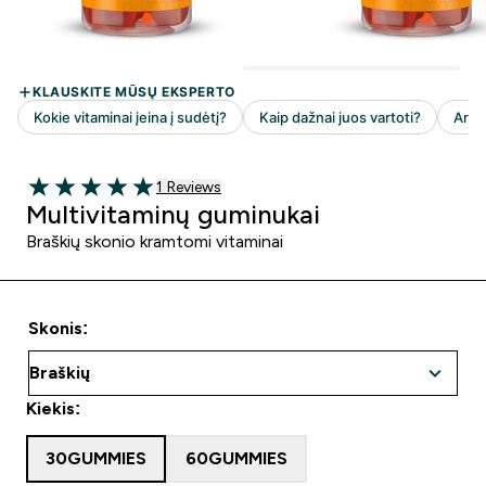
1 customer reviews
1 Reviews
5 out of 5 stars
Multivitaminų guminukai
Braškių skonio kramtomi vitaminai
Skonis:
Kiekis:
30GUMMIES
60GUMMIES