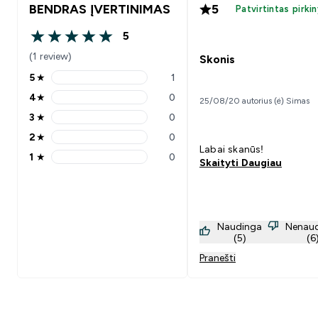
BENDRAS ĮVERTINIMAS
5
Patvirtintas pirki
5
5 out of 5 stars
(1 review)
Skonis
5
★
1
5 stars rating 1 reviews
4
★
0
25/08/20 autorius (ė) Simas
4 stars rating 0 reviews
3
★
0
3 stars rating 0 reviews
2
★
0
2 stars rating 0 reviews
Labai skanūs!
1
★
0
Skaityti Daugiau
1 stars rating 0 reviews
Naudinga
Nenau
(5)
(6
Pranešti