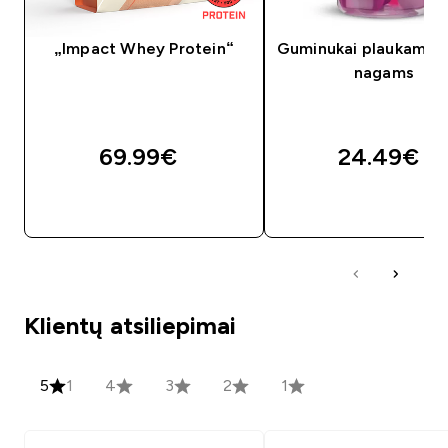
„Impact Whey Protein“
Guminukai plaukams, o
nagams
69.99€‎
24.49€‎
GREITAS PIRKIMAS
GREITAS PIRKIM
Klientų atsiliepimai
5
1
4
3
2
1