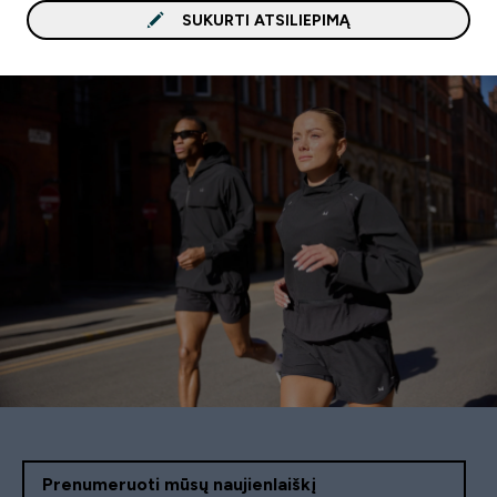
SUKURTI ATSILIEPIMĄ
Prenumeruoti mūsų naujienlaiškį