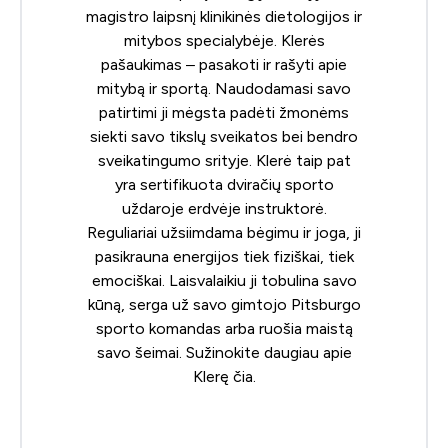
magistro laipsnį klinikinės dietologijos ir
mitybos specialybėje. Klerės
pašaukimas – pasakoti ir rašyti apie
mitybą ir sportą. Naudodamasi savo
patirtimi ji mėgsta padėti žmonėms
siekti savo tikslų sveikatos bei bendro
sveikatingumo srityje. Klerė taip pat
yra sertifikuota dviračių sporto
uždaroje erdvėje instruktorė.
Reguliariai užsiimdama bėgimu ir joga, ji
pasikrauna energijos tiek fiziškai, tiek
emociškai. Laisvalaikiu ji tobulina savo
kūną, serga už savo gimtojo Pitsburgo
sporto komandas arba ruošia maistą
savo šeimai. Sužinokite daugiau apie
Klerę
čia
.