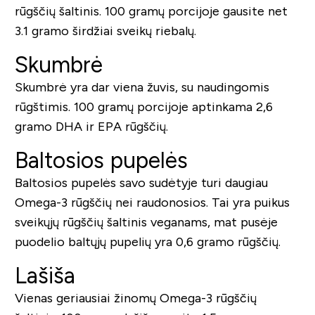
rūgščių šaltinis. 100 gramų porcijoje gausite net
3.1 gramo širdžiai sveikų riebalų.
Skumbrė
Skumbrė yra dar viena žuvis, su naudingomis
rūgštimis. 100 gramų porcijoje aptinkama 2,6
gramo DHA ir EPA rūgščių.
Baltosios pupelės
Baltosios pupelės savo sudėtyje turi daugiau
Omega-3 rūgščių nei raudonosios. Tai yra puikus
sveikųjų rūgščių šaltinis veganams, mat pusėje
puodelio baltųjų pupelių yra 0,6 gramo rūgščių.
Lašiša
Vienas geriausiai žinomų Omega-3 rūgščių