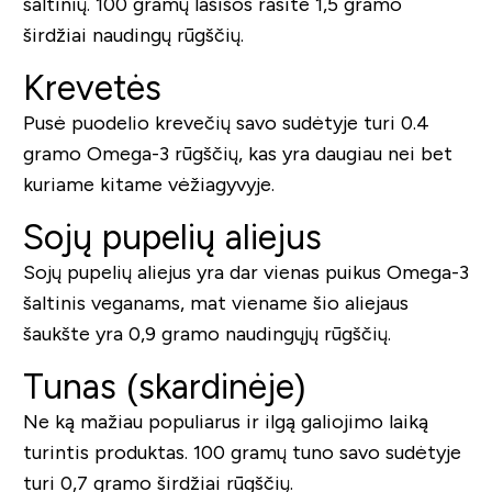
šaltinių. 100 gramų lašišos rasite 1,5 gramo
širdžiai naudingų rūgščių.
Krevetės
Pusė puodelio krevečių savo sudėtyje turi 0.4
gramo Omega-3 rūgščių, kas yra daugiau nei bet
kuriame kitame vėžiagyvyje.
Sojų pupelių aliejus
Sojų pupelių aliejus yra dar vienas puikus Omega-3
šaltinis veganams, mat viename šio aliejaus
šaukšte yra 0,9 gramo naudingųjų rūgščių.
Tunas (skardinėje)
Ne ką mažiau populiarus ir ilgą galiojimo laiką
turintis produktas. 100 gramų tuno savo sudėtyje
turi 0,7 gramo širdžiai rūgščių.