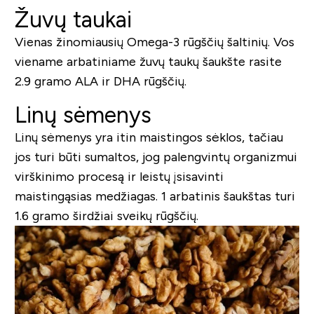
Žuvų taukai
Vienas žinomiausių Omega-3 rūgščių šaltinių. Vos
viename arbatiniame žuvų taukų šaukšte rasite
2.9 gramo ALA ir DHA rūgščių.
Linų sėmenys
Linų sėmenys yra itin maistingos sėklos, tačiau
jos turi būti sumaltos, jog palengvintų organizmui
virškinimo procesą ir leistų įsisavinti
maistingąsias medžiagas. 1 arbatinis šaukštas turi
1.6 gramo širdžiai sveikų rūgščių.