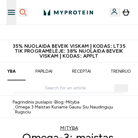
Atsisiųskite programėlę
35% NUOLAIDA BEVEIK VISKAM | KODAS: LT35
TIK PROGRAMĖLĖJE: 38% NUOLAIDA BEVEIK
VISKAM | KODAS: APPLT
MITYBA
PAPILDAI
RECEPTAI
TRENIRUOTĖ
Pagrindinis puslapis
>
Blog
>
Mityba
Omega 3 Maistas Kuriame Gausu Siu Naudinguju
>
Rugsciu
MITYBA
Omega-3: maistas,