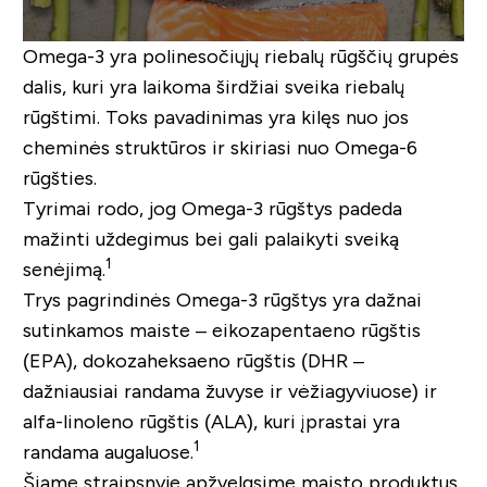
Omega-3 yra polinesočiųjų riebalų rūgščių grupės
dalis, kuri yra laikoma širdžiai sveika riebalų
rūgštimi. Toks pavadinimas yra kilęs nuo jos
cheminės struktūros ir skiriasi nuo Omega-6
rūgšties.
Tyrimai rodo, jog Omega-3 rūgštys padeda
mažinti uždegimus bei gali palaikyti sveiką
1
senėjimą.
Trys pagrindinės Omega-3 rūgštys yra dažnai
sutinkamos maiste – eikozapentaeno rūgštis
(EPA), dokozaheksaeno rūgštis (DHR –
dažniausiai randama žuvyse ir vėžiagyviuose) ir
alfa-linoleno rūgštis (ALA), kuri įprastai yra
1
randama augaluose.
Šiame straipsnyje apžvelgsime maisto produktus,