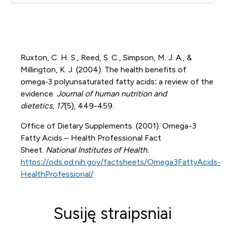
Ruxton, C. H. S., Reed, S. C., Simpson, M. J. A., &
Millington, K. J. (2004). The health benefits of
omega‐3 polyunsaturated fatty acids: a review of the
evidence.
Journal of human nutrition and
dietetics
,
17
(5), 449-459.
Office of Dietary Supplements. (2001). Omega-3
Fatty Acids – Health Professional Fact
Sheet.
National Institutes of Health.
https://ods.od.nih.gov/factsheets/Omega3FattyAcids-
HealthProfessional/
Susiję straipsniai