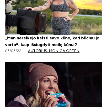
„Man nereikėjo keisti savo kūno, kad būčiau jo
verta“: kaip išsiugdyti meilę kūnui?
03/03/22
AUTORIUS: MONICA GREEN