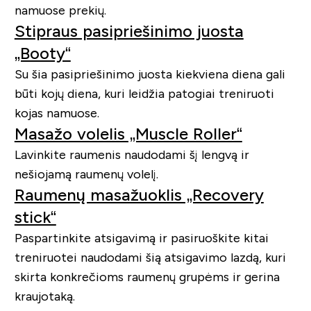
namuose prekių.
Stipraus pasipriešinimo juosta
„Booty“
Su šia pasipriešinimo juosta kiekviena diena gali
būti kojų diena, kuri leidžia patogiai treniruoti
kojas namuose.
Masažo volelis „Muscle Roller“
Lavinkite raumenis naudodami šį lengvą ir
nešiojamą raumenų volelį.
Raumenų masažuoklis „Recovery
stick“
Paspartinkite atsigavimą ir pasiruoškite kitai
treniruotei naudodami šią atsigavimo lazdą, kuri
skirta konkrečioms raumenų grupėms ir gerina
kraujotaką.