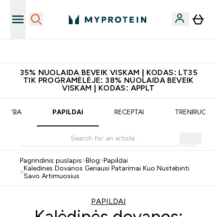
Atsisiųskite programėlę
35% NUOLAIDA BEVEIK VISKAM | KODAS: LT35
TIK PROGRAMĖLĖJE: 38% NUOLAIDA BEVEIK
VISKAM | KODAS: APPLT
MITYBA
PAPILDAI
RECEPTAI
TRENIRUOTĖ
Pagrindinis puslapis
>
Blog
>
Papildai
Kaledines Dovanos Geriausi Patarimai Kuo Nustebinti
>
Savo Artimuosius
PAPILDAI
Kalėdinės dovanos: