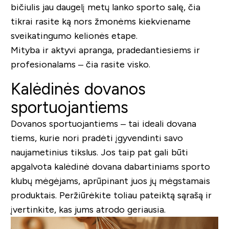
bičiulis jau daugelį metų lanko sporto salę, čia
tikrai rasite ką nors žmonėms kiekviename
sveikatingumo kelionės etape.
Mityba ir aktyvi apranga, pradedantiesiems ir
profesionalams – čia rasite visko.
Kalėdinės dovanos
sportuojantiems
Dovanos sportuojantiems – tai ideali dovana
tiems, kurie nori pradėti įgyvendinti savo
naujametinius tikslus. Jos taip pat gali būti
apgalvota kalėdinė dovana dabartiniams sporto
klubų mėgėjams, aprūpinant juos jų mėgstamais
produktais. Peržiūrėkite toliau pateiktą sąrašą ir
įvertinkite, kas jums atrodo geriausia.