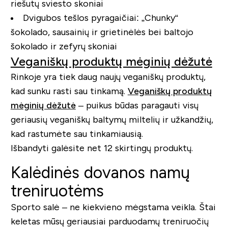
riešutų sviesto skoniai
Dvigubos tešlos pyragaičiai: „Chunky“
šokolado, sausainių ir grietinėlės bei baltojo
šokolado ir zefyrų skoniai
Veganiškų produktų mėginių dėžutė
Rinkoje yra tiek daug naujų veganiškų produktų,
kad sunku rasti sau tinkamą.
Veganiškų produktų
mėginių dėžutė
– puikus būdas paragauti visų
geriausių veganiškų baltymų miltelių ir užkandžių,
kad rastumėte sau tinkamiausią.
Išbandyti galėsite net 12 skirtingų produktų.
Kalėdinės dovanos namų
treniruotėms
Sporto salė – ne kiekvieno mėgstama veikla. Štai
keletas mūsų geriausiai parduodamų treniruočių