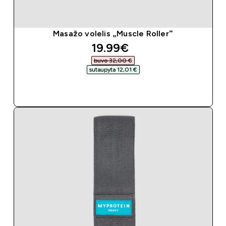
Masažo volelis „Muscle Roller“
discounted price
19.99€‎
buvo 32,00 €‎
sutaupyta 12,01 €‎
GREITAS PIRKIMAS