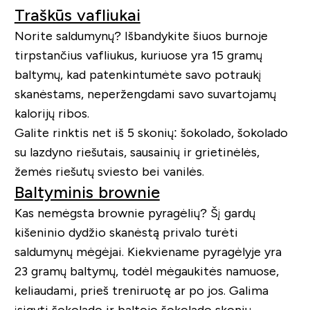
Traškūs vafliukai
Norite saldumynų? Išbandykite šiuos burnoje
tirpstančius vafliukus, kuriuose yra 15 gramų
baltymų, kad patenkintumėte savo potraukį
skanėstams, neperžengdami savo suvartojamų
kalorijų ribos.
Galite rinktis net iš 5 skonių: šokolado, šokolado
su lazdyno riešutais, sausainių ir grietinėlės,
žemės riešutų sviesto bei vanilės.
Baltyminis brownie
Kas nemėgsta brownie pyragėlių? Šį gardų
kišeninio dydžio skanėstą privalo turėti
saldumynų mėgėjai. Kiekviename pyragėlyje yra
23 gramų baltymų, todėl mėgaukitės namuose,
keliaudami, prieš treniruotę ar po jos. Galima