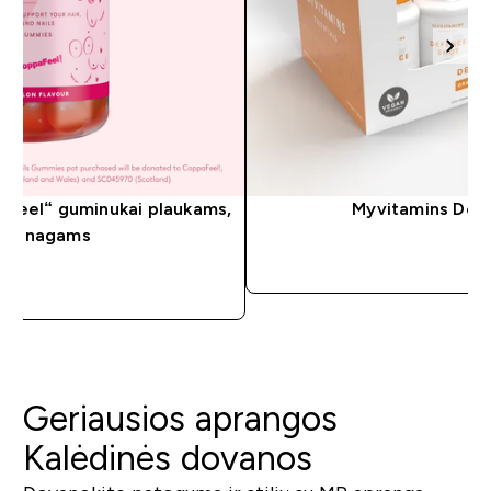
aFeel“ guminukai plaukams,
Myvitamins Def
i ir nagams
GREITAS P
ITAS PIRKIMAS
Geriausios aprangos
Kalėdinės dovanos