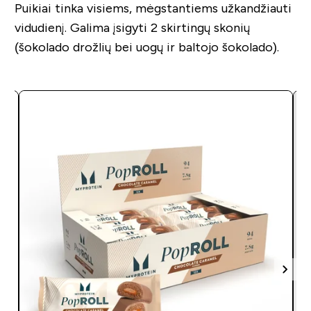
Puikiai tinka visiems, mėgstantiems užkandžiauti
vidudienį. Galima įsigyti 2 skirtingų skonių
(šokolado drožlių bei uogų ir baltojo šokolado).