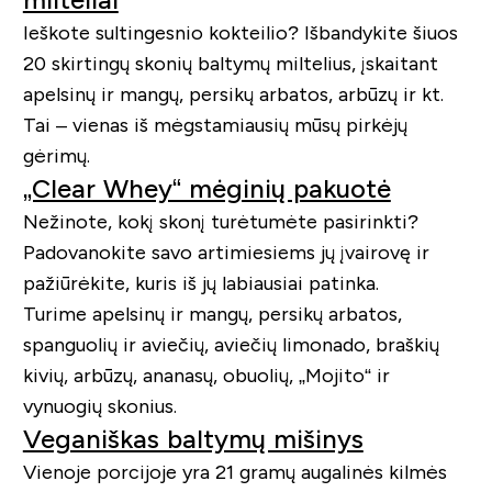
Ieškote sultingesnio kokteilio? Išbandykite šiuos
20 skirtingų skonių baltymų miltelius, įskaitant
apelsinų ir mangų, persikų arbatos, arbūzų ir kt.
Tai – vienas iš mėgstamiausių mūsų pirkėjų
gėrimų.
„Clear Whey“ mėginių pakuotė
Nežinote, kokį skonį turėtumėte pasirinkti?
Padovanokite savo artimiesiems jų įvairovę ir
pažiūrėkite, kuris iš jų labiausiai patinka.
Turime apelsinų ir mangų, persikų arbatos,
spanguolių ir aviečių, aviečių limonado, braškių
kivių, arbūzų, ananasų, obuolių, „Mojito“ ir
vynuogių skonius.
Veganiškas baltymų mišinys
Vienoje porcijoje yra 21 gramų augalinės kilmės