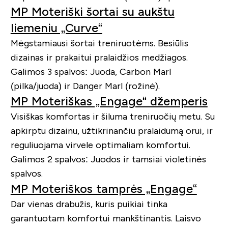
MP Moteriški šortai su aukštu
liemeniu „Curve“
Mėgstamiausi šortai treniruotėms. Besiūlis
dizainas ir prakaitui pralaidžios medžiagos.
Galimos 3 spalvos: Juoda, Carbon Marl
(pilka/juoda) ir Danger Marl (rožinė).
MP Moteriškas „Engage“ džemperis
Visiškas komfortas ir šiluma treniruočių metu. Su
apkirptu dizainu, užtikrinančiu pralaidumą orui, ir
reguliuojama virvele optimaliam komfortui.
Galimos 2 spalvos: Juodos ir tamsiai violetinės
spalvos.
MP Moteriškos tamprės „Engage“
Dar vienas drabužis, kuris puikiai tinka
garantuotam komfortui mankštinantis. Laisvo