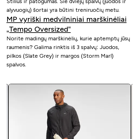
Stilius ir patogumas. Šie dviejų spalvų (juodos ir
alyvuogių) šortai yra būtini treniruočių metu.
MP vyriški medvilniniai marškinėliai
„Tempo Oversized“
Norite madingų marškinėlių, kurie aptemptų jūsų
raumenis? Galima rinktis iš 3 spalvų: Juodos,
pilkos (Slate Grey) ir margos (Storm Marl)
spalvos.