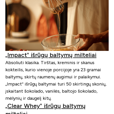
„Impact“ išrūgų baltymų milteliai
Absoliuti klasika. Tirštas, kreminis ir skanus
kokteilis, kurio vienoje porcijoje yra 23 gramai
baltymų, skirtų raumenų augimui ir palaikymui.
„Impact“ išrūgų baltymai turi 50 skirtingų skonių,
įskaitant šokolado, vanilės, baltojo šokolado,
mėlynių ir daugelį kitų.
„Clear Whey“ išrūgų baltymų
milteliai