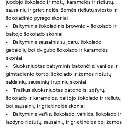
juodojo šokolado ir mėtų, karamelės ir riešutų,
sausainių ir grietinėlės, žemės riešutų sviesto ir
šokoladinio pyrago skoniai
Baltyminis šokoladinis brownie – šokolado ir
baltojo šokolado skoniai
Baltyminis sausainis su įdaru: šokolado
gabalėlių bei dvigubo šokolado ir karamelės
skoniai
Sluoksniuotas baltyminis batonėlis: vanilės ir
gimtadienio torto, šokolado ir žemės riešutų
saldainių, sausainių trupinių skoniai
Traškus sluoksniuotas batonėlis: zefyrų,
šokolado ir karamelės, baltojo šokolado ir riešutų
bei sausainių ir grietinėlės skoniai
Baltyminis vaflis: šokolado, vanilės, šokolado ir
lazdyno riešutų, sausainių ir grietinėlės bei žemės