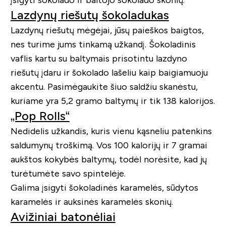
įsigyti šokolado ir baltojo šokolado skonių.
Lazdynų riešutų šokoladukas
Lazdynų riešutų mėgėjai, jūsų paieškos baigtos,
nes turime jums tinkamą užkandį. Šokoladinis
vaflis kartu su baltymais prisotintu lazdyno
riešutų įdaru ir šokolado lašeliu kaip baigiamuoju
akcentu. Pasimėgaukite šiuo saldžiu skanėstu,
kuriame yra 5,2 gramo baltymų ir tik 138 kalorijos.
„Pop Rolls“
Nedidelis užkandis, kuris vienu kąsneliu patenkins
saldumynų troškimą. Vos 100 kalorijų ir 7 gramai
aukštos kokybės baltymų, todėl norėsite, kad jų
turėtumėte savo spintelėje.
Galima įsigyti šokoladinės karamelės, sūdytos
karamelės ir auksinės karamelės skonių.
Avižiniai batonėliai