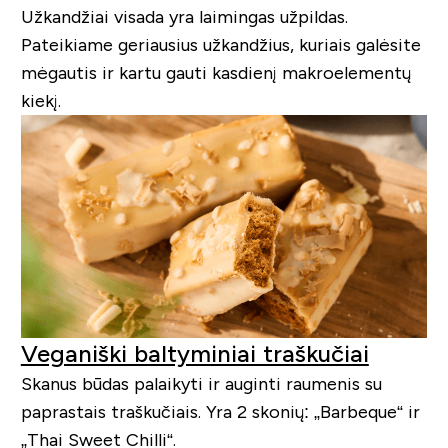
Užkandžiai visada yra laimingas užpildas.
Pateikiame geriausius užkandžius, kuriais galėsite
mėgautis ir kartu gauti kasdienį makroelementų
kiekį.
Veganiški baltyminiai traškučiai
Skanus būdas palaikyti ir auginti raumenis su
paprastais traškučiais. Yra 2 skonių: „Barbeque“ ir
„Thai Sweet Chilli“.