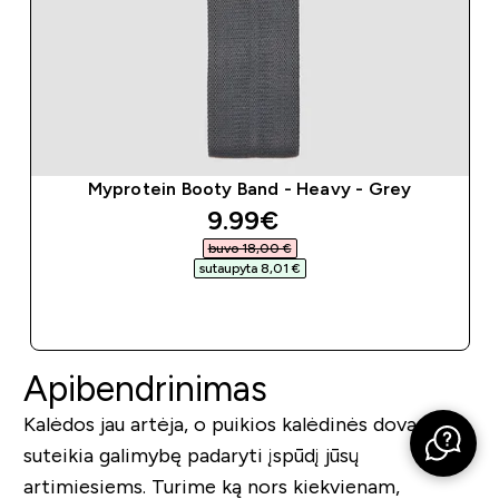
Myprotein Booty Band - Heavy - Grey
discounted price
9.99€‎
buvo 18,00 €‎
sutaupyta 8,01 €‎
GREITAS PIRKIMAS
Apibendrinimas
Kalėdos jau artėja, o puikios kalėdinės dovanos
suteikia galimybę padaryti įspūdį jūsų
artimiesiems. Turime ką nors kiekvienam,