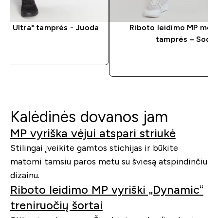
er Ultra" tamprės - Juoda
Riboto leidimo MP mot
tamprės – Sodri
ITAS PIRKIMAS
GREITAS P
Kalėdinės dovanos jam
MP vyriška vėjui atspari striukė
Stilingai įveikite gamtos stichijas ir būkite
matomi tamsiu paros metu su šviesą atspindinčiu
dizainu.
Riboto leidimo MP vyriški „Dynamic“
treniruočių šortai