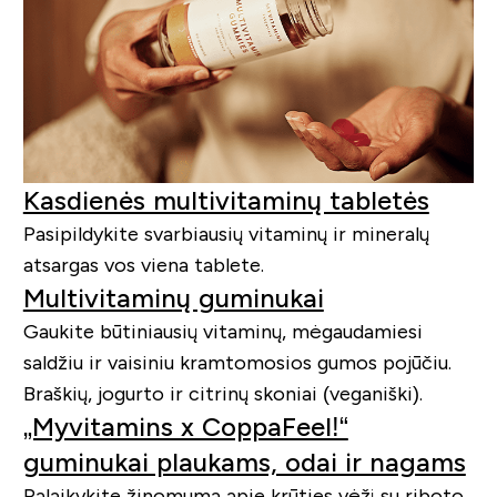
Kasdienės multivitaminų tabletės
Pasipildykite svarbiausių vitaminų ir mineralų
atsargas vos viena tablete.
Multivitaminų guminukai
Gaukite būtiniausių vitaminų, mėgaudamiesi
saldžiu ir vaisiniu kramtomosios gumos pojūčiu.
Braškių, jogurto ir citrinų skoniai (veganiški).
„Myvitamins x CoppaFeel!“
guminukai plaukams, odai ir nagams
Palaikykite žinomumą apie krūties vėžį su riboto