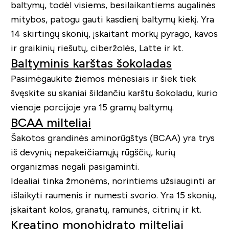
baltymų, todėl visiems, besilaikantiems augalinės
mitybos, patogu gauti kasdienį baltymų kiekį. Yra
14 skirtingų skonių, įskaitant morkų pyrago, kavos
ir graikinių riešutų, ciberžolės, Latte ir kt.
Baltyminis karštas šokoladas
Pasimėgaukite žiemos mėnesiais ir šiek tiek
švęskite su skaniai šildančiu karštu šokoladu, kurio
vienoje porcijoje yra 15 gramų baltymų.
BCAA milteliai
Šakotos grandinės aminorūgštys (BCAA) yra trys
iš devynių nepakeičiamųjų rūgščių, kurių
organizmas negali pasigaminti.
Idealiai tinka žmonėms, norintiems užsiauginti ar
išlaikyti raumenis ir numesti svorio. Yra 15 skonių,
įskaitant kolos, granatų, ramunės, citrinų ir kt.
Kreatino monohidrato milteliai