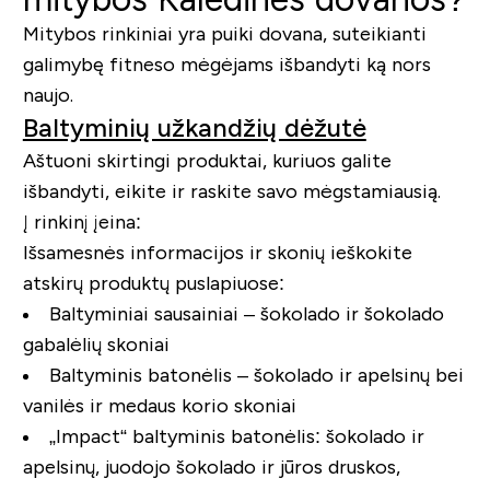
Mitybos rinkiniai yra puiki dovana, suteikianti
galimybę fitneso mėgėjams išbandyti ką nors
naujo.
Baltyminių užkandžių dėžutė
Aštuoni skirtingi produktai, kuriuos galite
išbandyti, eikite ir raskite savo mėgstamiausią.
Į rinkinį įeina:
Išsamesnės informacijos ir skonių ieškokite
atskirų produktų puslapiuose:
Baltyminiai sausainiai – šokolado ir šokolado
gabalėlių skoniai
Baltyminis batonėlis – šokolado ir apelsinų bei
vanilės ir medaus korio skoniai
„Impact“ baltyminis batonėlis: šokolado ir
apelsinų, juodojo šokolado ir jūros druskos,