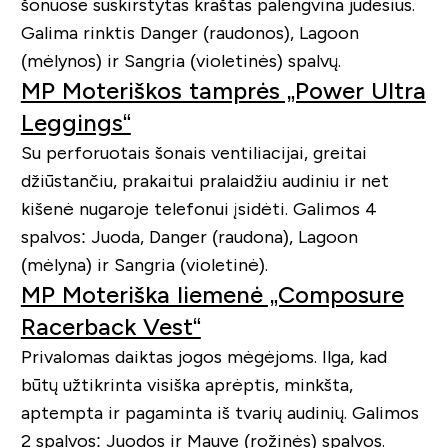
šonuose suskirstytas kraštas palengvina judesius.
Galima rinktis Danger (raudonos), Lagoon
(mėlynos) ir Sangria (violetinės) spalvų.
MP Moteriškos tamprės „Power Ultra
Leggings“
Su perforuotais šonais ventiliacijai, greitai
džiūstančiu, prakaitui pralaidžiu audiniu ir net
kišenė nugaroje telefonui įsidėti. Galimos 4
spalvos: Juoda, Danger (raudona), Lagoon
(mėlyna) ir Sangria (violetinė).
MP Moteriška liemenė „Composure
Racerback Vest“
Privalomas daiktas jogos mėgėjoms. Ilga, kad
būtų užtikrinta visiška aprėptis, minkšta,
aptempta ir pagaminta iš tvarių audinių. Galimos
2 spalvos: Juodos ir Mauve (rožinės) spalvos.