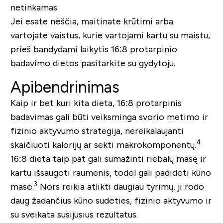
netinkamas.
Jei esate nėščia, maitinate krūtimi arba
vartojate vaistus, kurie vartojami kartu su maistu,
prieš bandydami laikytis 16:8 protarpinio
badavimo dietos pasitarkite su gydytoju.
Apibendrinimas
Kaip ir bet kuri kita dieta, 16:8 protarpinis
badavimas gali būti veiksminga svorio metimo ir
fizinio aktyvumo strategija, nereikalaujanti
4
skaičiuoti kalorijų ar sekti makrokomponentų.
16:8 dieta taip pat gali sumažinti riebalų masę ir
kartu išsaugoti raumenis, todėl gali padidėti kūno
3
masė.
Nors reikia atlikti daugiau tyrimų, ji rodo
daug žadančius kūno sudėties, fizinio aktyvumo ir
su sveikata susijusius rezultatus.