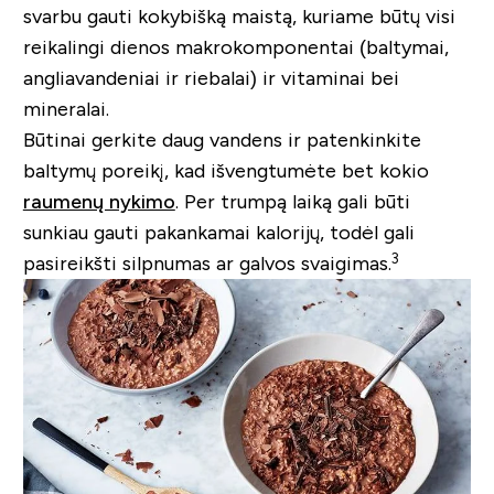
svarbu gauti kokybišką maistą, kuriame būtų visi
reikalingi dienos makrokomponentai (baltymai,
angliavandeniai ir riebalai) ir vitaminai bei
mineralai.
Būtinai gerkite daug vandens ir patenkinkite
baltymų poreikį, kad išvengtumėte bet kokio
raumenų nykimo
. Per trumpą laiką gali būti
sunkiau gauti pakankamai kalorijų, todėl gali
3
pasireikšti silpnumas ar galvos svaigimas.