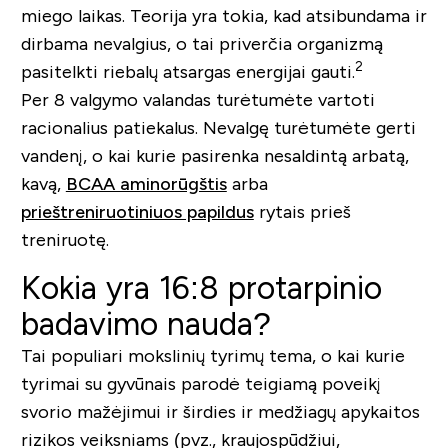
miego laikas. Teorija yra tokia, kad atsibundama ir
dirbama nevalgius, o tai priverčia organizmą
2
pasitelkti riebalų atsargas energijai gauti.
Per 8 valgymo valandas turėtumėte vartoti
racionalius patiekalus. Nevalgę turėtumėte gerti
vandenį, o kai kurie pasirenka nesaldintą arbatą,
kavą,
BCAA aminorūgštis
arba
prieštreniruotiniuos papildus
rytais prieš
treniruotę.
Kokia yra 16:8 protarpinio
badavimo nauda?
Tai populiari mokslinių tyrimų tema, o kai kurie
tyrimai su gyvūnais parodė teigiamą poveikį
svorio mažėjimui ir širdies ir medžiagų apykaitos
rizikos veiksniams (pvz., kraujospūdžiui,