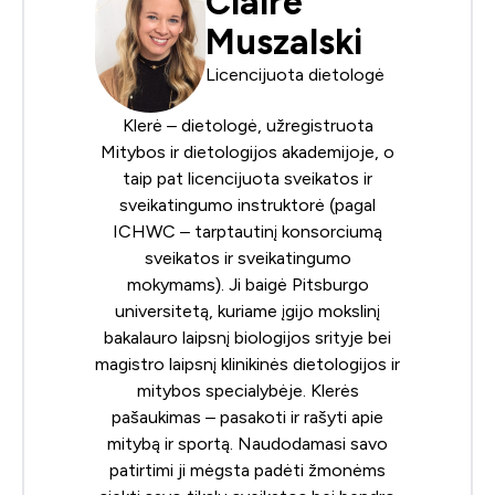
Claire
Muszalski
Licencijuota dietologė
Klerė – dietologė, užregistruota
Mitybos ir dietologijos akademijoje
, o
taip pat licencijuota sveikatos ir
sveikatingumo instruktorė (pagal
ICHWC – tarptautinį konsorciumą
sveikatos ir sveikatingumo
mokymams
). Ji baigė Pitsburgo
universitetą, kuriame įgijo mokslinį
bakalauro laipsnį biologijos srityje bei
magistro laipsnį klinikinės dietologijos ir
mitybos specialybėje. Klerės
pašaukimas – pasakoti ir rašyti apie
mitybą ir sportą. Naudodamasi savo
patirtimi ji mėgsta padėti žmonėms