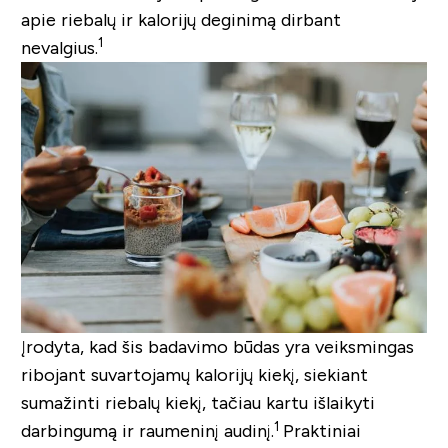
apie riebalų ir kalorijų deginimą dirbant
1
nevalgius.
Įrodyta, kad šis badavimo būdas yra veiksmingas
ribojant suvartojamų kalorijų kiekį, siekiant
sumažinti riebalų kiekį, tačiau kartu išlaikyti
1
darbingumą ir raumeninį audinį.
Praktiniai