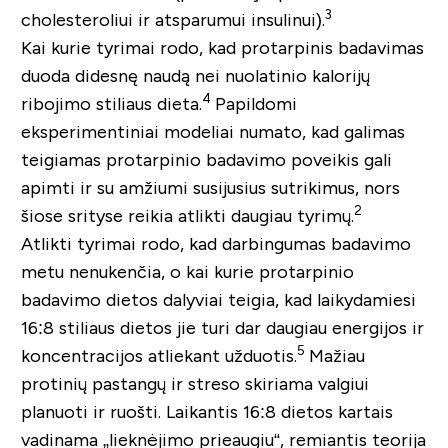
3
cholesteroliui ir atsparumui insulinui).
Kai kurie tyrimai rodo, kad protarpinis badavimas
duoda didesnę naudą nei nuolatinio kalorijų
4
ribojimo stiliaus dieta.
Papildomi
eksperimentiniai modeliai numato, kad galimas
teigiamas protarpinio badavimo poveikis gali
apimti ir su amžiumi susijusius sutrikimus, nors
2
šiose srityse reikia atlikti daugiau tyrimų.
Atlikti tyrimai rodo, kad darbingumas badavimo
metu nenukenčia, o kai kurie protarpinio
badavimo dietos dalyviai teigia, kad laikydamiesi
16:8 stiliaus dietos jie turi dar daugiau energijos ir
5
koncentracijos atliekant užduotis.
Mažiau
protinių pastangų ir streso skiriama valgiui
planuoti ir ruošti. Laikantis 16:8 dietos kartais
vadinama „lieknėjimo prieaugiu“, remiantis teorija