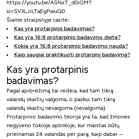
https://youtu.be/ASNxT_d0iGM?
si=SV3LJiLTaEgPwuQD
Šiame straipsnyje rasite:
Kas yra protarpinis badavimas?
Kas yra 16:8 protarpinio badavimo dieta?
Kokia yra 16:8 protarpinio badavimo nauda?
Kaip saugiai praktikuoti protarpinį badavimą?
Kas yra protarpinis
badavimas?
Pagal apibrėžimą tai reiškia, kad tam tikrą
valandų skaičių valgoma, o paskui tam tikrą
valandų skaičių nevalgoma (nevalgoma).
Protarpinio badavimo teorija yra ta, kad žmonės
negyveno tokioje aplinkoje, kur maistas būtų
prieinamas 24 valandas per parą, kaip dabar –