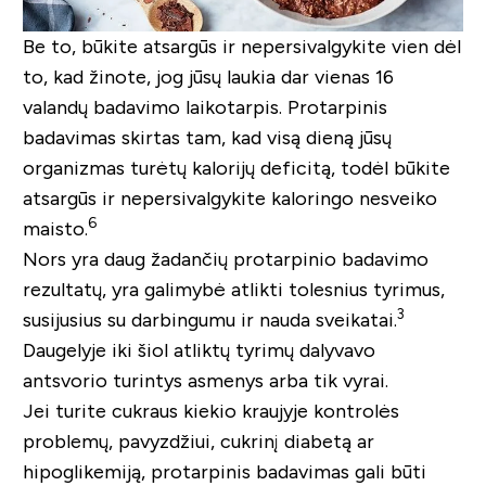
Be to, būkite atsargūs ir nepersivalgykite vien dėl
to, kad žinote, jog jūsų laukia dar vienas 16
valandų badavimo laikotarpis. Protarpinis
badavimas skirtas tam, kad visą dieną jūsų
organizmas turėtų kalorijų deficitą, todėl būkite
atsargūs ir nepersivalgykite kaloringo nesveiko
6
maisto.
Nors yra daug žadančių protarpinio badavimo
rezultatų, yra galimybė atlikti tolesnius tyrimus,
3
susijusius su darbingumu ir nauda sveikatai.
Daugelyje iki šiol atliktų tyrimų dalyvavo
antsvorio turintys asmenys arba tik vyrai.
Jei turite cukraus kiekio kraujyje kontrolės
problemų, pavyzdžiui, cukrinį diabetą ar
hipoglikemiją, protarpinis badavimas gali būti