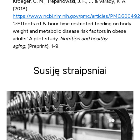
Kroeger, C. M., Trepanowski, J. F., … & Varady, K. A.
(2018).
https://www.ncbi.nlm.nih.gov/pmc/articles/PMC60049
">Effects of 8-hour time restricted feeding on body
weight and metabolic disease risk factors in obese
adults: A pilot study.
Nutrition and healthy
aging,
(Preprint), 1-9.
Susiję straipsniai