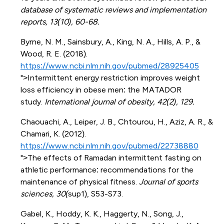
database of systematic reviews and implementation
reports, 13(10), 60-68.
Byrne, N. M., Sainsbury, A., King, N. A., Hills, A. P., &
Wood, R. E. (2018).
https://www.ncbi.nlm.nih.gov/pubmed/28925405
">Intermittent energy restriction improves weight
loss efficiency in obese men: the MATADOR
study.
International journal of obesity, 42(2), 129.
Chaouachi, A., Leiper, J. B., Chtourou, H., Aziz, A. R., &
Chamari, K. (2012).
https://www.ncbi.nlm.nih.gov/pubmed/22738880
">The effects of Ramadan intermittent fasting on
athletic performance: recommendations for the
maintenance of physical fitness.
Journal of sports
sciences, 30(
sup1), S53-S73.
Gabel, K., Hoddy, K. K., Haggerty, N., Song, J.,