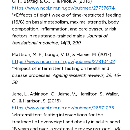
Q. F., Battaglia, G., … & Paoli, A. (2016).
https://www.ncbi.nlm.nih.gov/pubmed/27737674
">Effects of eight weeks of time-restricted feeding
(16/8) on basal metabolism, maximal strength, body
composition, inflammation, and cardiovascular risk
factors in resistance-trained males.
Journal of
translational medicine
,
14(1), 290.
Mattson, M. P., Longo, V. D., & Harvie, M. (2017).
https://www.ncbi.nlm.nih.gov/pubmed/27810402
">Impact of intermittent fasting on health and
disease processes.
Ageing research reviews, 39, 46-
58.
Jane, L., Atkinson, G., Jaime, V., Hamilton, S., Waller,
G., & Harrison, S. (2015).
https://www.ncbi.nlm.nih.gov/pubmed/26571283
">Intermittent fasting interventions for the
treatment of overweight and obesity in adults aged
18 years and over: a systematic review protocol.
JBI