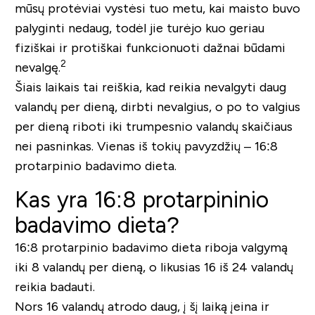
mūsų protėviai vystėsi tuo metu, kai maisto buvo
palyginti nedaug, todėl jie turėjo kuo geriau
fiziškai ir protiškai funkcionuoti dažnai būdami
2
nevalgę.
Šiais laikais tai reiškia, kad reikia nevalgyti daug
valandų per dieną, dirbti nevalgius, o po to valgius
per dieną riboti iki trumpesnio valandų skaičiaus
nei pasninkas. Vienas iš tokių pavyzdžių – 16:8
protarpinio badavimo dieta.
Kas yra 16:8 protarpininio
badavimo dieta?
16:8 protarpinio badavimo dieta riboja valgymą
iki 8 valandų per dieną, o likusias 16 iš 24 valandų
reikia badauti.
Nors 16 valandų atrodo daug, į šį laiką įeina ir