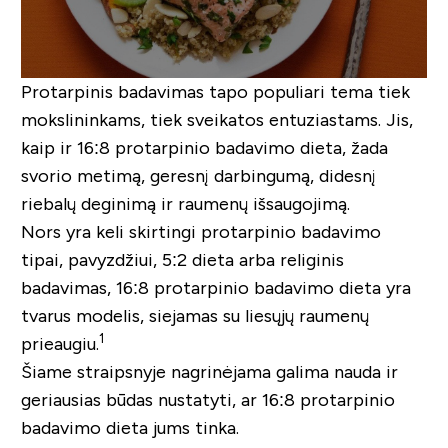
Protarpinis badavimas tapo populiari tema tiek
mokslininkams, tiek sveikatos entuziastams. Jis,
kaip ir 16:8 protarpinio badavimo dieta, žada
svorio metimą, geresnį darbingumą, didesnį
riebalų deginimą ir raumenų išsaugojimą.
Nors yra keli skirtingi protarpinio badavimo
tipai, pavyzdžiui, 5:2 dieta arba religinis
badavimas, 16:8 protarpinio badavimo dieta yra
tvarus modelis, siejamas su liesųjų raumenų
1
prieaugiu.
Šiame straipsnyje nagrinėjama galima nauda ir
geriausias būdas nustatyti, ar 16:8 protarpinio
badavimo dieta jums tinka.