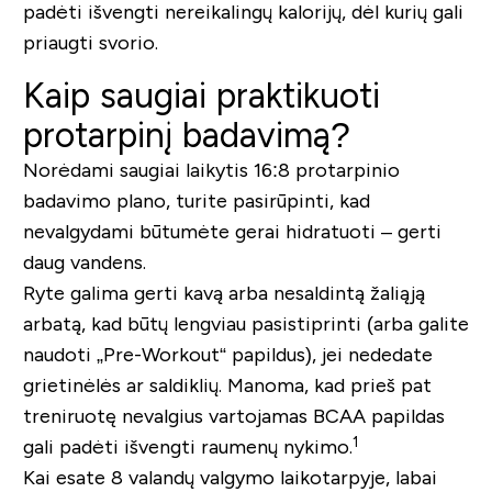
padėti išvengti nereikalingų kalorijų, dėl kurių gali
priaugti svorio.
Kaip saugiai praktikuoti
protarpinį badavimą?
Norėdami saugiai laikytis 16:8 protarpinio
badavimo plano, turite pasirūpinti, kad
nevalgydami būtumėte gerai hidratuoti – gerti
daug vandens.
Ryte galima gerti kavą arba nesaldintą žaliąją
arbatą, kad būtų lengviau pasistiprinti (arba galite
naudoti „Pre-Workout“ papildus), jei nededate
grietinėlės ar saldiklių. Manoma, kad prieš pat
treniruotę nevalgius vartojamas BCAA papildas
1
gali padėti išvengti raumenų nykimo.
Kai esate 8 valandų valgymo laikotarpyje, labai