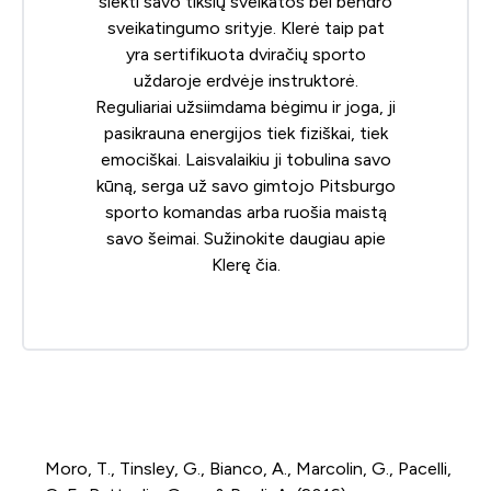
siekti savo tikslų sveikatos bei bendro
sveikatingumo srityje. Klerė taip pat
yra sertifikuota dviračių sporto
uždaroje erdvėje instruktorė.
Reguliariai užsiimdama bėgimu ir joga, ji
pasikrauna energijos tiek fiziškai, tiek
emociškai. Laisvalaikiu ji tobulina savo
kūną, serga už savo gimtojo Pitsburgo
sporto komandas arba ruošia maistą
savo šeimai. Sužinokite daugiau apie
Klerę
čia
.
Moro, T., Tinsley, G., Bianco, A., Marcolin, G., Pacelli,