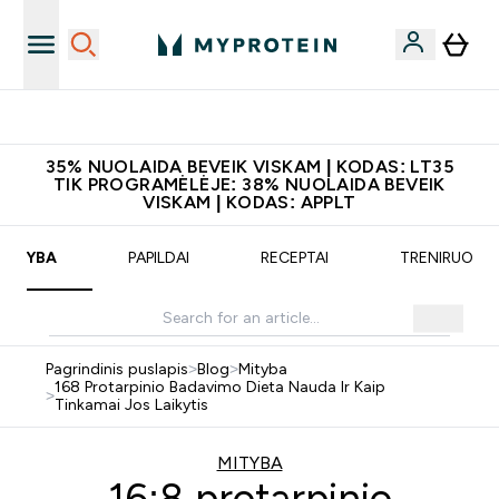
Atsisiųskite programėlę
35% NUOLAIDA BEVEIK VISKAM | KODAS: LT35
TIK PROGRAMĖLĖJE: 38% NUOLAIDA BEVEIK
VISKAM | KODAS: APPLT
MITYBA
PAPILDAI
RECEPTAI
TRENIRUOTĖ
Pagrindinis puslapis
>
Blog
>
Mityba
168 Protarpinio Badavimo Dieta Nauda Ir Kaip
>
Tinkamai Jos Laikytis
MITYBA
16:8 protarpinio