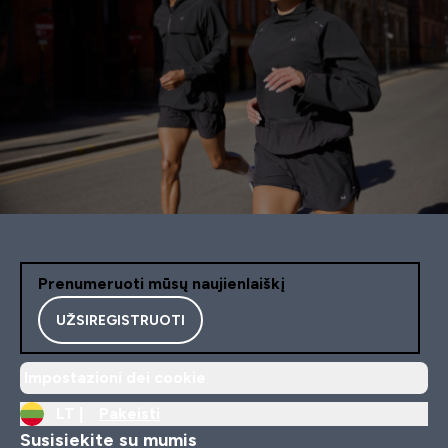
Prenumeruoti mūsų naujienlaiškį
UŽSIREGISTRUOTI
Impostazioni dei cookie
LT |
Pakeisti
Susisiekite su mumis