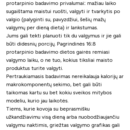
protarpinio badavimo privalumai: mažiau laiko
sugaištama maistui ruošti, valgyti ir tvarkytis po
valgio (palyginti su, pavyzdžiui, šešių mažų
valgymų per dieną dieta) ir lankstumas.
Jums gali tekti planuoti tik du valgymus ir jie gali
būti didesnių porcijų. Pagrindinės 16:8
protarpinio badavimo dietos gairės remiasi
valgymo laiku, o ne tuo, kokius tiksliai maisto
produktus turite valgyti.
Pertraukiamasis badavimas nereikalauja kalorijų ar
makrokomponentų sekimo, bet gali būti
taikomas kartu su bet kokiu sveikos mitybos
modeliu, kurio jau laikotės.
Tiems, kurie kovoja su beprasmišku
užkandžiavimu visą dieną arba nuobodžiaujančiu
valgymu naktimis, griežtas valgymo grafikas gali