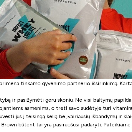
k primena tinkamo gyvenimo partnerio išsirinkimą. Kart
 mitybą ir pasižymėti geru skoniu. Ne visi baltymų papilda
uojantiems asmenims, o treti savo sudėtyje turi vitamin
uvesti jus į teisingą kelią be įvairiausių išbandymų ir kla
rown būtent tai yra pasiruošusi padaryti. Pateikiame jo