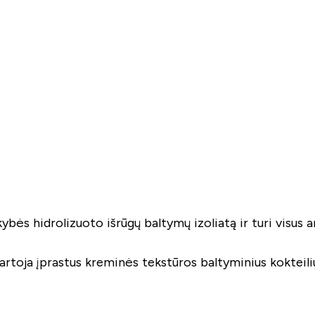
kybės hidrolizuoto išrūgų baltymų izoliatą ir turi visus
artoja įprastus kreminės tekstūros baltyminius kokteili