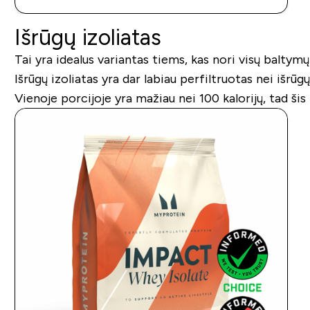
Išrūgų izoliatas
Tai yra idealus variantas tiems, kas nori visų balty
Išrūgų izoliatas yra dar labiau perfiltruotas nei išrūg
Vienoje porcijoje yra mažiau nei 100 kalorijų, tad ši