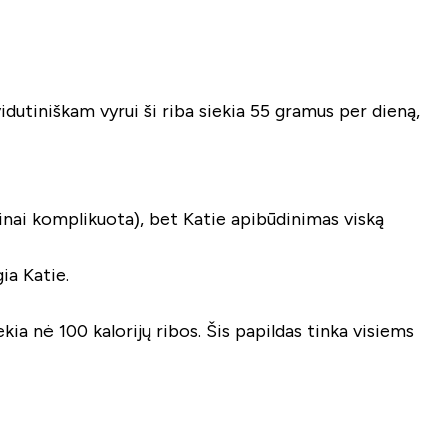
tiniškam vyrui ši riba siekia 55 gramus per dieną,
ėtinai komplikuota), bet Katie apibūdinimas viską
ia Katie.
ia nė 100 kalorijų ribos. Šis papildas tinka visiems