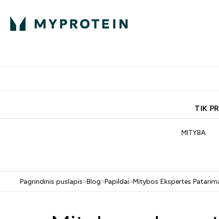
Ekspertų patarimai
Baltymai
Enter Ekspertų 
Ent
⌄
⌄
Nemokamas pristatymas, iš
TIK P
MITYBA
Pagrindinis puslapis
>
Blog
>
Papildai
>
Mitybos Ekspertes Patarimai