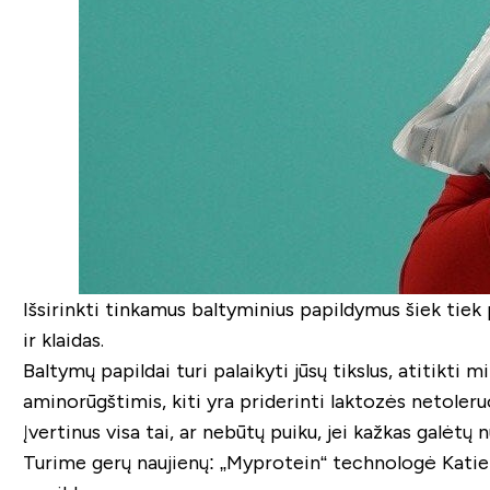
Išsirinkti tinkamus baltyminius papildymus šiek tie
ir klaidas.
Baltymų papildai turi palaikyti jūsų tikslus, atitikti
aminorūgštimis, kiti yra priderinti laktozės netoler
Įvertinus visa tai, ar nebūtų puiku, jei kažkas galėtų n
Turime gerų naujienų: „Myprotein“ technologė Katie B