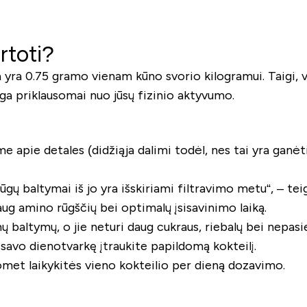
rtoti?
 0.75 gramo vienam kūno svorio kilogramui. Taigi, vidu
a priklausomai nuo jūsų fizinio aktyvumo.
sime apie detales (didžiąja dalimi todėl, nes tai yra gan
ūgų baltymai iš jo yra išskiriami filtravimo metu“, – teig
daug amino rūgščių bei optimalų įsisavinimo laiką.
baltymų, o jie neturi daug cukraus, riebalų bei nepasiek
 savo dienotvarkę įtraukite papildomą kokteilį.
omet laikykitės vieno kokteilio per dieną dozavimo.