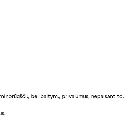
 aminorūgščių bei baltymų privalumus, nepaisant to,
us.