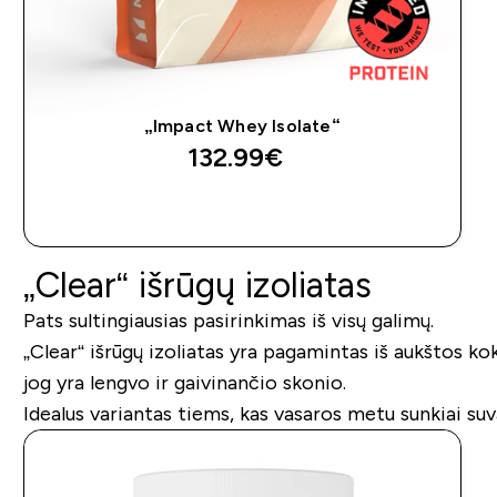
„Impact Whey Isolate“
132.99€‎
GREITAS PIRKIMAS
„Clear“ išrūgų izoliatas
Pats sultingiausias pasirinkimas iš visų galimų.
„Clear“ išrūgų izoliatas yra pagamintas iš aukštos ko
jog yra lengvo ir gaivinančio skonio.
Idealus variantas tiems, kas vasaros metu sunkiai suv