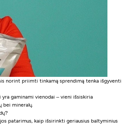
ais norint priimti tinkamą sprendimą tenka išgyventi
i yra gaminami vienodai – vieni išsiskiria
ų bei mineralų.
idų?
s patarimus, kaip išsirinkti geriausius baltyminius