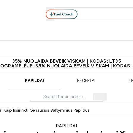
Fuel Coach
Maisto papildai
Apranga
Vitaminai
Batonėliai, gėrimai 
patarimai submenu
er Baltymai submenu
Enter Maisto papildai submenu
Enter Apranga submenu
Enter Vitaminai subme
⌄
⌄
⌄
leidus 60€
Papildų kokybė
Atsisiųskite programėlę
Norite 1
35% NUOLAIDA BEVEIK VISKAM | KODAS: LT35
ROGRAMĖLĖJE: 38% NUOLAIDA BEVEIK VISKAM | KODAS:
PAPILDAI
RECEPTAI
T
 Kaip Issirinkti Geriausius Baltyminius Papildus
PAPILDAI