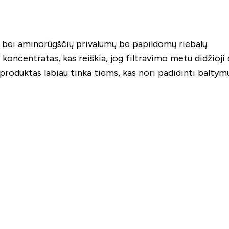
mų bei aminorūgščių privalumų be papildomų riebalų.
ų koncentratas, kas reiškia, jog filtravimo metu didžioji 
s produktas labiau tinka tiems, kas nori padidinti balty