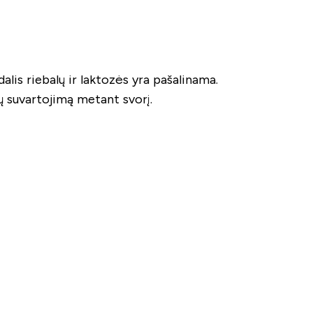
dalis riebalų ir laktozės yra pašalinama.
mų suvartojimą metant svorį.