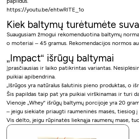
papildus.
https://youtu.be/ehtwRITE_1o
Kiek baltymų turėtumėte suva
Suaugusiam žmogui rekomenduotina baltymų norma yra
o moteriai – 45 gramus. Rekomendacijos normos aug
„Impact“ išrūgų baltymai
Įprasčiausias ir laiko patikrintas variantas. Nesiplė
puikiai apibendrina.
„Išrūgos yra natūralus šalutinis pieno produktas, o išr
Šis papildas taip pat yra puikiai virškinamas ir turi 
Vienoje „Whey“ išrūgų baltymų porcijoje yra 20 gramų 
– jeigu siekiate priaugti raumeninės masės, tiesiog į
Vis dėlto, jeigu rūpinatės lieknąja raumenų mase, tu