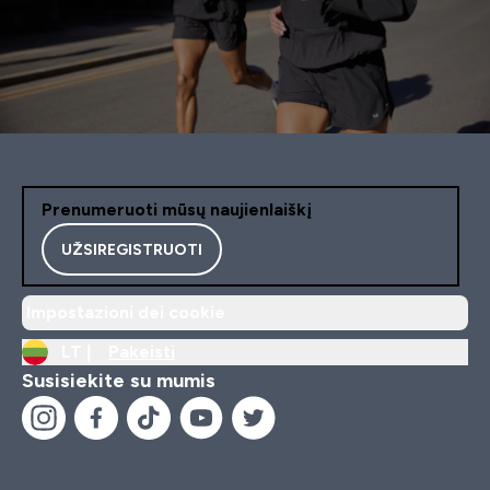
Prenumeruoti mūsų naujienlaiškį
UŽSIREGISTRUOTI
Impostazioni dei cookie
LT |
Pakeisti
Susisiekite su mumis