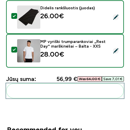
Didelis rankšluostis (juodas)
26.00€‎
Pasirinkti šį produktą - Didelis rankšluostis (juodas)
MP vyriški trumparankoviai „Rest
Day“ marškinėliai – Balta - XXS
Pasirinkti šį produktą - MP vyriški trumparankoviai „Rest
28.00€‎
Jūsų suma:
56,99 €‎
Was 64,00 €‎
Save 7,01 €‎
Pridėti šiuos produktus prie savo rutinos
Recommended for you