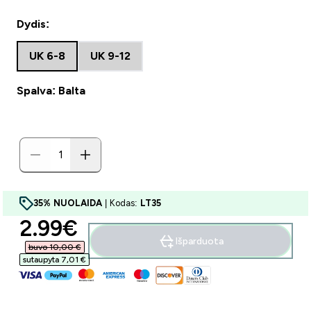
Dydis:
UK 6-8
UK 9-12
Spalva: Balta
35% NUOLAIDA
| Kodas:
LT35
discounted price
2.99€‎
Išparduota
buvo 10,00 €‎
sutaupyta 7,01 €‎