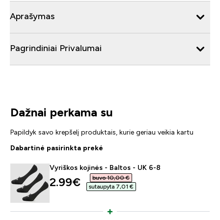
Aprašymas
Pagrindiniai Privalumai
Dažnai perkama su
Papildyk savo krepšelį produktais, kurie geriau veikia kartu
Dabartinė pasirinkta prekė
Vyriškos kojinės - Baltos - UK 6-8
buvo 10,00 €‎
discounted price
2.99€‎
sutaupyta 7,01 €‎