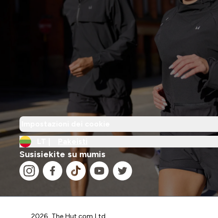
Impostazioni dei cookie
LT |
Pakeisti
Susisiekite su mumis
2026 The Hut.com Ltd