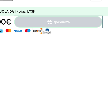
UOLAIDA
| Kodas:
LT35
00€‎
Išparduota