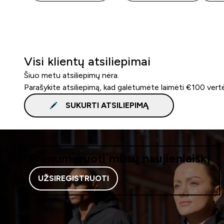
Visi klientų atsiliepimai
Šiuo metu atsiliepimų nėra.
Parašykite atsiliepimą, kad galėtumėte laimėti €100 vert
SUKURTI ATSILIEPIMĄ
Prenumeruoti mūsų naujienlaiškį
UŽSIREGISTRUOTI