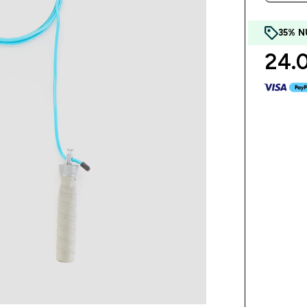
35% N
24.