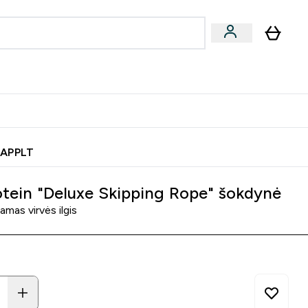
& užkandžiai
Veganiški produktai
nu
Enter Batonėliai, gėrimai & užkandžiai submenu
Enter Veganiški produktai s
⌄
⌄
0€ kredito?
Pagalbos Centras
 APPLT
tein "Deluxe Skipping Rope" šokdynė
amas virvės ilgis