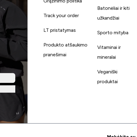
Grąžinimo politika
Batonėliai ir kiti
Track your order
užkandžiai
LT pristatymas
Sporto mityba
Produkto atšaukimo
Vitaminai ir
pranešimai
mineralai
Veganiški
produktai
Mokėkite su