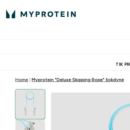
Ekspertų patarimai
Baltymai
Enter Ekspertų 
Ent
⌄
⌄
Nemokamas pristatymas, iš
TIK P
Home
Myprotein "Deluxe Skipping Rope" šokdynė