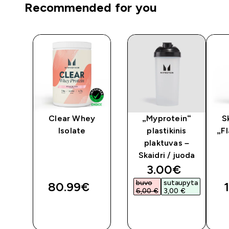
Recommended for you
ey
Clear Whey
„Myprotein“
S
Isolate
plastikinis
„F
plaktuvas –
Skaidri / juoda
discounted pri
3.00€‎
buvo
sutaupyta
80.99€‎
6,00 €‎
3,00 €‎
GREITAS
GREITAS
PIRKIMAS
PIRKIMAS