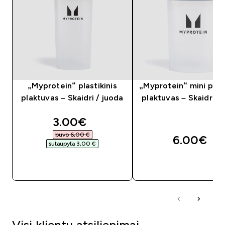
„Myprotein“ plastikinis
„Myprotein“ mini plast
plaktuvas – Skaidri / juoda
plaktuvas – Skaidri /
discounted price
3.00€‎
buvo 6,00 €‎
6.00€‎
sutaupyta 3,00 €‎
GREITAS PIRKIMAS
GREITAS PIRKIM
Visi klientų atsiliepimai