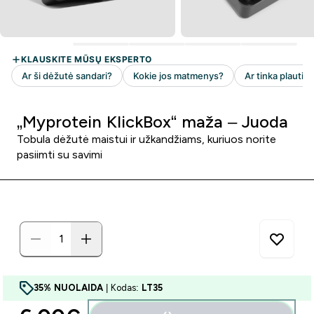
„Myprotein KlickBox“ maža – Juoda
Tobula dėžutė maistui ir užkandžiams, kuriuos norite
pasiimti su savimi
35% NUOLAIDA
| Kodas:
LT35