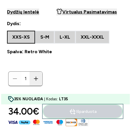
Dydžių lentelė
Virtualus Pasimatavimas
Dydis:
XXS-XS
S-M
L-XL
XXL-XXXL
Spalva: Retro White
35% NUOLAIDA
| Kodas:
LT35
34.00€‎
Išparduota