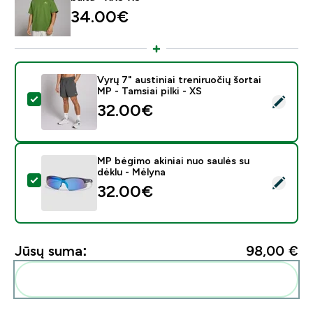
34.00€‎
Vyrų 7" austiniai treniruočių šortai
MP - Tamsiai pilki - XS
Pasirinkti šį produktą - Vyrų 7" austiniai treniruočių šort
32.00€‎
MP bėgimo akiniai nuo saulės su
dėklu - Mėlyna
Pasirinkti šį produktą - MP bėgimo akiniai nuo saulės s
32.00€‎
Jūsų suma:
98,00 €‎
Pridėti šiuos produktus prie savo rutinos