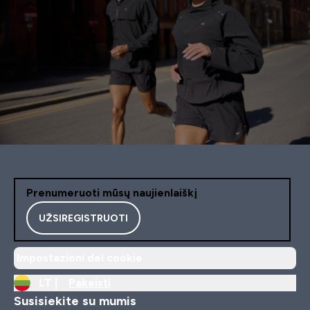
Prenumeruoti mūsų naujienlaiškį
UŽSIREGISTRUOTI
Impostazioni dei cookie
LT |
Pakeisti
Susisiekite su mumis