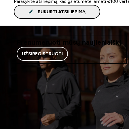
Parašykite atsiliepimą, kad galėtumėte laimėti €100 vert
SUKURTI ATSILIEPIMĄ
Prenumeruoti mūsų naujienlaiškį
UŽSIREGISTRUOTI