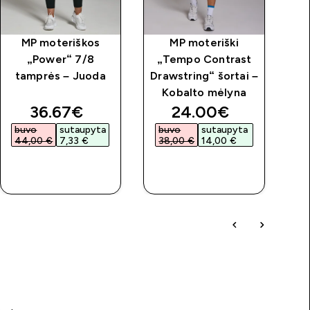
MP moteriškos
MP moteriški
„Power“ 7/8
„Tempo Contrast
tamprės – Juoda
Drawstring“ šortai –
Kobalto mėlyna
price
discounted price
discounted price
36.67€‎
24.00€‎
buvo
sutaupyta
buvo
sutaupyta
44,00 €‎
7,33 €‎
38,00 €‎
14,00 €‎
GREITAS
GREITAS
PIRKIMAS
PIRKIMAS