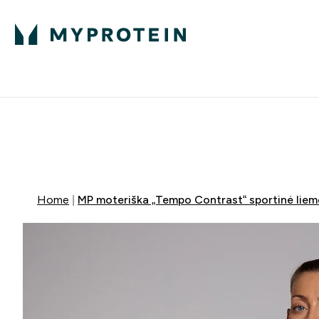
Ekspertų patarimai
Baltymai
Enter Ekspertų 
Ent
⌄
⌄
Nemokamas pristatymas, iš
NET 40% NUOLAI
NEMOKAMAS PR
Home
MP moteriška „Tempo Contrast“ sportinė liem