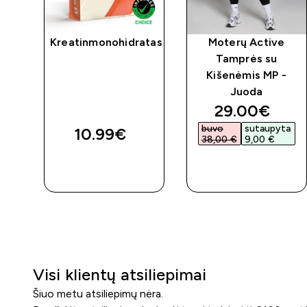
Kreatinmonohidratas
Moterų Active
d
Tamprės su
ė
Kišenėmis MP -
ta
Juoda
ed price
discounted 
29.00€‎
ta
buvo
sutaupyta
10.99€‎
38,00 €‎
9,00 €‎
GREITAS
GREITAS
PIRKIMAS
PIRKIMAS
Visi klientų atsiliepimai
Šiuo metu atsiliepimų nėra.