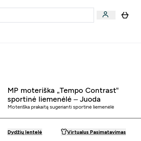
& užkandžiai
Veganiški produktai
nu
Enter Batonėliai, gėrimai & užkandžiai submenu
Enter Veganiški produktai s
⌄
⌄
0€ kredito?
Pagalbos Centras
3 2
:
0 4
Minutės
Sekundės
MP moteriška „Tempo Contrast“
sportinė liemenėlė – Juoda
Moteriška prakaitą sugerianti sportinė liemenėlė
Dydžių lentelė
Virtualus Pasimatavimas