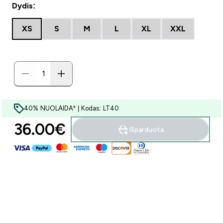
Dydis:
XS
S
M
L
XL
XXL
40% NUOLAIDA* | Kodas: LT40
36.00€‎
Išparduota