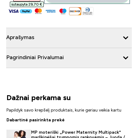
sutaupyta 29,70 €‎
Aprašymas
Pagrindiniai Privalumai
Dažnai perkama su
Papildyk savo krepšelį produktais, kurie geriau veikia kartu
Dabartinė pasirinkta prekė
MP moteriški „Power Maternity Multipack“
marškinėliai trumpomis rankovėmis – Juoda /