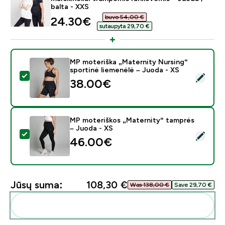
balta - XXS
buvo 54,00 €‎
discounted price
24.30€‎
sutaupyta 29,70 €‎
MP moteriška „Maternity Nursing“
sportinė liemenėlė – Juoda - XS
Pasirinkti šį produktą - MP moteriška „Maternity Nursi
38.00€‎
MP moteriškos „Maternity“ tamprės
– Juoda - XS
Pasirinkti šį produktą - MP moteriškos „Maternity“ tam
46.00€‎
Jūsų suma:
108,30 €‎
Was 138,00 €‎
Save 29,70 €‎
Pridėti šiuos produktus prie savo rutinos