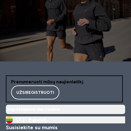
Prenumeruoti mūsų naujienlaiškį
UŽSIREGISTRUOTI
Impostazioni dei cookie
LT |
Pakeisti
Susisiekite su mumis