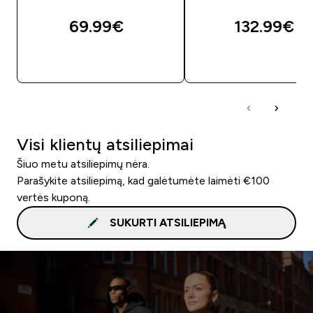
69.99€‎
132.99€‎
GREITAS PIRKIMAS
GREITAS PIRKIM
Visi klientų atsiliepimai
Šiuo metu atsiliepimų nėra.
Parašykite atsiliepimą, kad galėtumėte laimėti €100
vertės kuponą.
SUKURTI ATSILIEPIMĄ