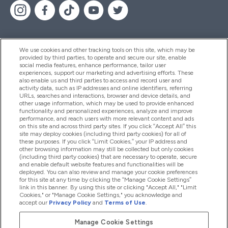
We use cookies and other tracking tools on this site, which may be
provided by third parties, to operate and secure our site, enable
Pagalba Ir Informacija
social media features, enhance performance, tailor user
experiences, support our marketing and advertising efforts. These
also enable us and third parties to access and record user and
activity data, such as IP addresses and online identifiers, referring
Produktai
URLs, searches and interactions, browser and device details, and
other usage information, which may be used to provide enhanced
functionality and personalized experiences, analyze and improve
performance, and reach users with more relevant content and ads
on this site and across third party sites. If you click “Accept All” this
Informacija Apie Kompaniją
site may deploy cookies (including third party cookies) for all of
these purposes. If you click “Limit Cookies,” your IP address and
other browsing information may still be collected but only cookies
(including third party cookies) that are necessary to operate, secure
Lojalumas Ir Atlygis
and enable default website features and functionalities will be
deployed. You can also review and manage your cookie preferences
for this site at any time by clicking the “Manage Cookie Settings”
link in this banner. By using this site or clicking "Accept All," "Limit
Cookies," or "Manage Cookie Settings," you acknowledge and
2026 The Hut.com Ltd
accept our
Privacy Policy
and
Terms of Use
.
Manage Cookie Settings