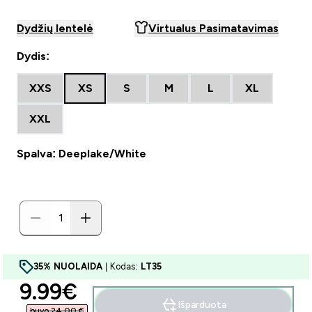
Dydžių lentelė
Virtualus Pasimatavimas
Dydis:
XXS
XS
S
M
L
XL
XXL
Spalva: Deeplake/White
35% NUOLAIDA
| Kodas:
LT35
discounted price
9.99€‎
Išparduota
buvo 24,00 €‎