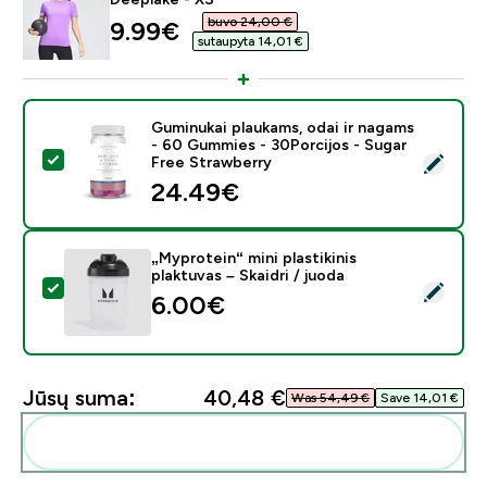
buvo 24,00 €‎
discounted price
9.99€‎
sutaupyta 14,01 €‎
Guminukai plaukams, odai ir nagams
- 60 Gummies - 30Porcijos - Sugar
Pasirinkti šį produktą - Guminukai plaukams, odai ir n
Free Strawberry
24.49€‎
„Myprotein“ mini plastikinis
plaktuvas – Skaidri / juoda
Pasirinkti šį produktą - „Myprotein“ mini plastikinis plakt
6.00€‎
Jūsų suma:
40,48 €‎
Was 54,49 €‎
Save 14,01 €‎
Pridėti šiuos produktus prie savo rutinos