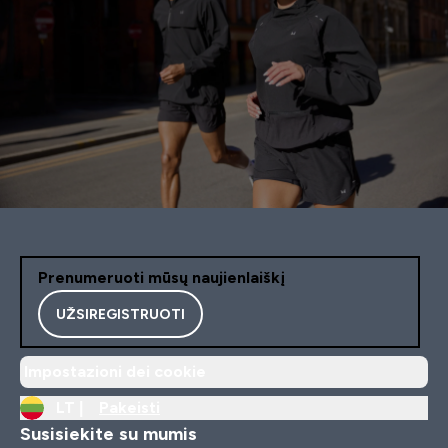
Prenumeruoti mūsų naujienlaiškį
UŽSIREGISTRUOTI
Impostazioni dei cookie
LT |
Pakeisti
Susisiekite su mumis