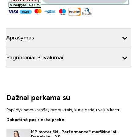
sutaupyta 14,01 €‎
Aprašymas
Pagrindiniai Privalumai
Dažnai perkama su
Papildyk savo krepšelį produktais, kurie geriau veikia kartu
Dabartinė pasirinkta prekė
MP moteriški „Performance“ marškinėliai -
Deeplake - XS