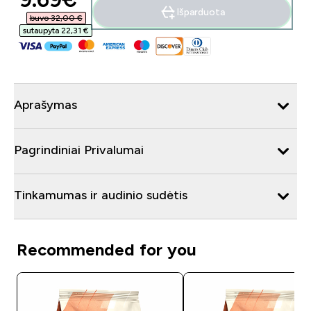
Išparduota
buvo 32,00 €‎
sutaupyta 22,31 €‎
Aprašymas
Pagrindiniai Privalumai
Tinkamumas ir audinio sudėtis
Recommended for you