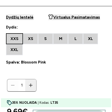
Dydžių lentelė
Virtualus Pasimatavimas
Dydis:
XXS
XS
S
M
L
XL
XXL
Spalva: Blossom Pink
35% NUOLAIDA
| Kodas:
LT35
discounted price
9.69€‎