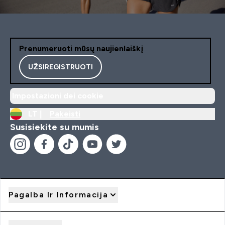
Prenumeruoti mūsų naujienlaiškį
UŽSIREGISTRUOTI
Impostazioni dei cookie
LT |
Pakeisti
Susisiekite su mumis
Pagalba Ir Informacija