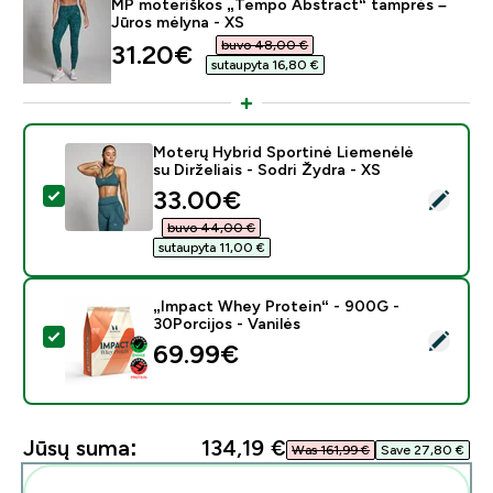
MP moteriškos „Tempo Abstract“ tamprės –
Jūros mėlyna - XS
buvo 48,00 €‎
discounted price
31.20€‎
sutaupyta 16,80 €‎
Moterų Hybrid Sportinė Liemenėlė
su Dirželiais - Sodri Žydra - XS
discounted price
33.00€‎
Pasirinkti šį produktą - Moterų Hybrid Sportinė Liemenėl
buvo 44,00 €‎
sutaupyta 11,00 €‎
„Impact Whey Protein“ - 900G -
30Porcijos - Vanilės
Pasirinkti šį produktą - „Impact Whey Protein“ - 900G 
69.99€‎
Jūsų suma:
134,19 €‎
Was 161,99 €‎
Save 27,80 €‎
Pridėti šiuos produktus prie savo rutinos