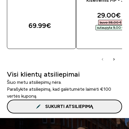
Kišenėmis MP - Ju
discounte
29.00€‎
buvo 38,00 €‎
69.99€‎
sutaupyta 9,00 €‎
GREITAS PIRKIMAS
GREITAS PIRKIM
Visi klientų atsiliepimai
Šiuo metu atsiliepimų nėra.
Parašykite atsiliepimą, kad galėtumėte laimėti €100
vertės kuponą.
SUKURTI ATSILIEPIMĄ