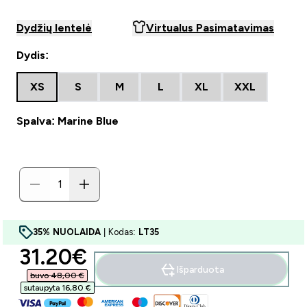
Dydžių lentelė
Virtualus Pasimatavimas
Dydis:
XS
S
M
L
XL
XXL
Spalva: Marine Blue
35% NUOLAIDA
| Kodas:
LT35
discounted price
31.20€‎
Išparduota
buvo 48,00 €‎
sutaupyta 16,80 €‎