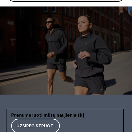
Prenumeruoti mūsų naujienlaiškį
UŽSIREGISTRUOTI