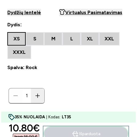
Dydžių lentelė
Virtualus Pasimatavimas
Dydis:
XS
S
M
L
XL
XXL
XXXL
Spalva: Rock
35% NUOLAIDA
| Kodas:
LT35
discounted price
10.80€‎
Išparduota
buvo 36,00 €‎