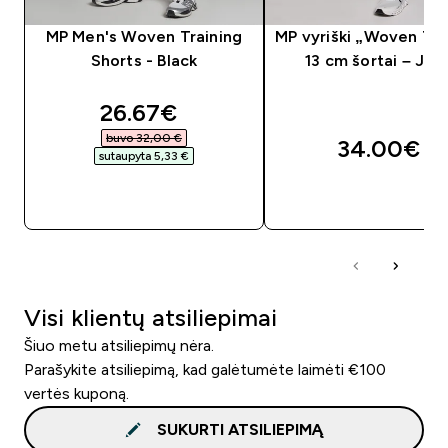
MP Men's Woven Training
MP vyriški „Woven Tra
Shorts - Black
13 cm šortai – Juo
discounted price
26.67€‎
buvo 32,00 €‎
34.00€‎
sutaupyta 5,33 €‎
GREITAS PIRKIMAS
GREITAS PIRKIM
Visi klientų atsiliepimai
Šiuo metu atsiliepimų nėra.
Parašykite atsiliepimą, kad galėtumėte laimėti €100
vertės kuponą.
SUKURTI ATSILIEPIMĄ