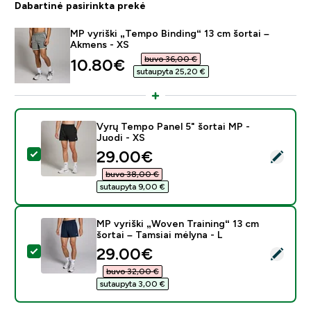
Dabartinė pasirinkta prekė
MP vyriški „Tempo Binding“ 13 cm šortai –
Akmens - XS
buvo 36,00 €‎
discounted price
10.80€‎
sutaupyta 25,20 €‎
Vyrų Tempo Panel 5" šortai MP -
Juodi - XS
discounted price
29.00€‎
Pasirinkti šį produktą - Vyrų Tempo Panel 5" šortai MP 
buvo 38,00 €‎
sutaupyta 9,00 €‎
MP vyriški „Woven Training“ 13 cm
šortai – Tamsiai mėlyna - L
discounted price
29.00€‎
Pasirinkti šį produktą - MP vyriški „Woven Training“ 13 
buvo 32,00 €‎
sutaupyta 3,00 €‎