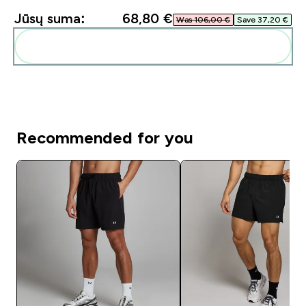
Jūsų suma:
68,80 €‎
Was 106,00 €‎
Save 37,20 €‎
Pridėti šiuos produktus prie savo rutinos
Recommended for you