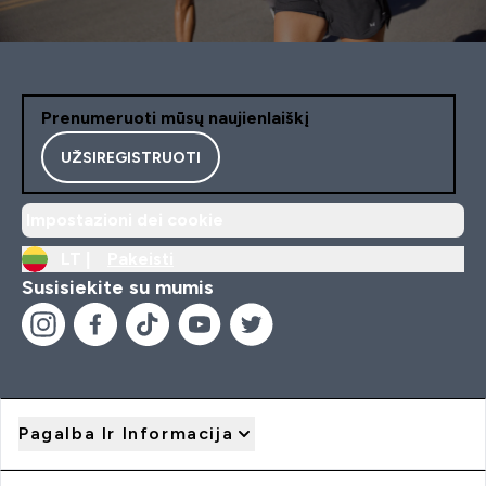
Prenumeruoti mūsų naujienlaiškį
UŽSIREGISTRUOTI
Impostazioni dei cookie
LT |
Pakeisti
Susisiekite su mumis
Pagalba Ir Informacija