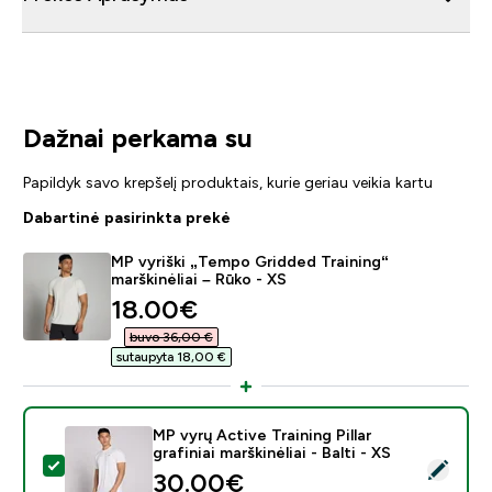
Dažnai perkama su
Papildyk savo krepšelį produktais, kurie geriau veikia kartu
Dabartinė pasirinkta prekė
MP vyriški „Tempo Gridded Training“
marškinėliai – Rūko - XS
discounted price
18.00€‎
buvo 36,00 €‎
sutaupyta 18,00 €‎
MP vyrų Active Training Pillar
grafiniai marškinėliai - Balti - XS
Pasirinkti šį produktą - MP vyrų Active Training Pillar graf
30.00€‎