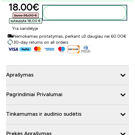
discounted price
18.00€‎
Į krepšelį
buvo 36,00 €‎
sutaupyta 18,00 €‎
Yra sandėlyje
Nemokamas pristatymas, perkant už daugiau nei 60.00€
30-day returns on all orders
Aprašymas
Pagrindiniai Privalumai
Tinkamumas ir audinio sudėtis
Prekės Aprašymas