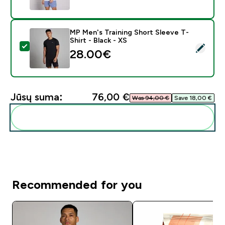
MP Men's Training Short Sleeve T-
Shirt - Black - XS
Pasirinkti šį produktą - MP Men's Training Short Sleeve 
28.00€‎
Jūsų suma:
76,00 €‎
Was 94,00 €‎
Save 18,00 €‎
Pridėti šiuos produktus prie savo rutinos
Recommended for you