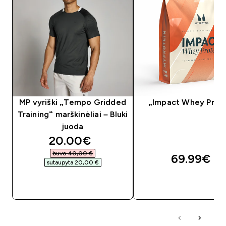
MP vyriški „Tempo Gridded
„Impact Whey Prot
Training“ marškinėliai – Bluki
juoda
discounted price
20.00€‎
buvo 40,00 €‎
69.99€‎
sutaupyta 20,00 €‎
GREITAS PIRKIMAS
GREITAS PIRKIM