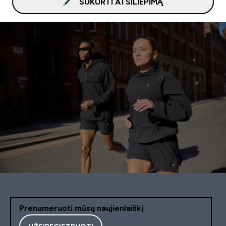
SUKURTI ATSILIEPIMĄ
Prenumeruoti mūsų naujienlaiškį