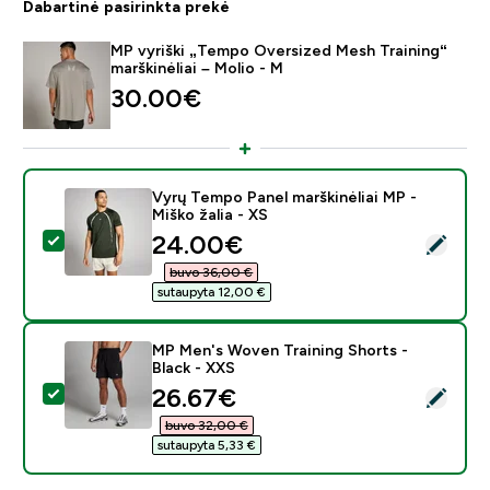
Dabartinė pasirinkta prekė
MP vyriški „Tempo Oversized Mesh Training“
marškinėliai – Molio - M
30.00€‎
Vyrų Tempo Panel marškinėliai MP -
Miško žalia - XS
discounted price
24.00€‎
Pasirinkti šį produktą - Vyrų Tempo Panel marškinėliai M
buvo 36,00 €‎
sutaupyta 12,00 €‎
MP Men's Woven Training Shorts -
Black - XXS
discounted price
26.67€‎
Pasirinkti šį produktą - MP Men's Woven Training Short
buvo 32,00 €‎
sutaupyta 5,33 €‎