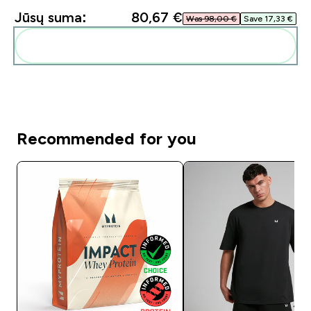
Jūsų suma:
80,67 €‎
Was 98,00 €‎
Save 17,33 €‎
Pridėti šiuos produktus prie savo rutinos
Recommended for you