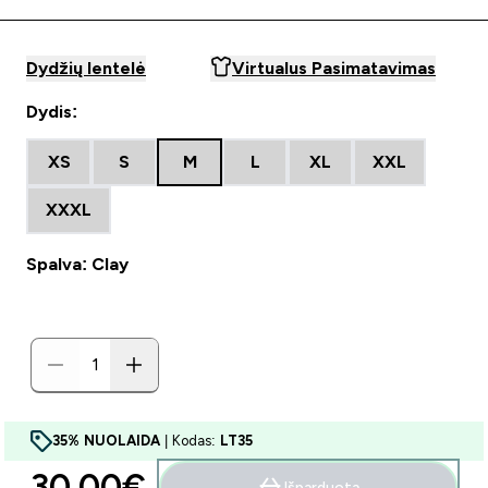
Dydžių lentelė
Virtualus Pasimatavimas
Dydis:
XS
S
M
L
XL
XXL
XXXL
Spalva: Clay
35% NUOLAIDA
| Kodas:
LT35
30.00€‎
Išparduota