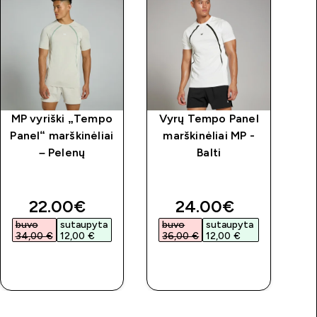
MP vyriški „Tempo
Vyrų Tempo Panel
M
Panel“ marškinėliai
marškinėliai MP -
– Pelenų
Balti
price
discounted price
discounted price
22.00€‎
24.00€‎
buvo
sutaupyta
buvo
sutaupyta
34,00 €‎
12,00 €‎
36,00 €‎
12,00 €‎
GREITAS
GREITAS
PIRKIMAS
PIRKIMAS