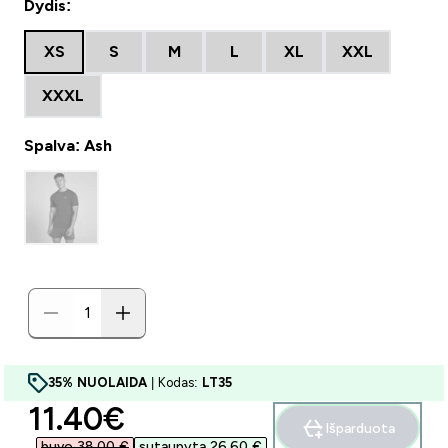
Dydis:
XS
S
M
L
XL
XXL
XXXL
Spalva: Ash
35% NUOLAIDA
| Kodas:
LT35
discounted price
11.40€‎
Išparduota
buvo 38,00 €‎
sutaupyta 26,60 €‎