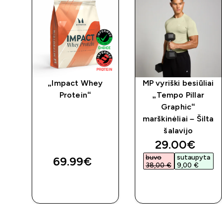
ng
„Impact Whey
MP vyriški besiūliai
-
Protein“
„Tempo Pillar
Graphic“
marškinėliai – Šilta
šalavijo
d price
discounted 
29.00€‎
ta
buvo
sutaupyta
69.99€‎
38,00 €‎
9,00 €‎
GREITAS
GREITAS
PIRKIMAS
PIRKIMAS