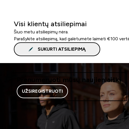
Visi klientų atsiliepimai
Šiuo metu atsiliepimų nėra.
Parašykite atsiliepimą, kad galėtumėte laimėti €100 vert
SUKURTI ATSILIEPIMĄ
Prenumeruoti mūsų naujienlaiškį
UŽSIREGISTRUOTI