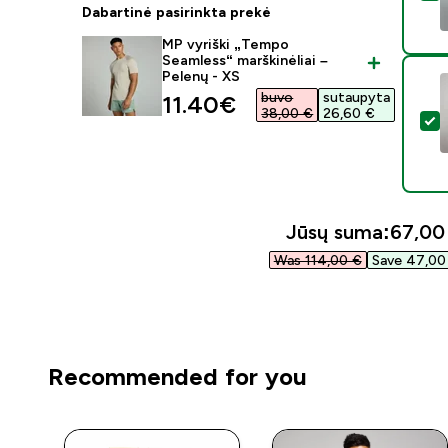
Dabartinė pasirinkta prekė
MP vyriški „Tempo
Seamless“ marškinėliai –
Pelenų - XS
buvo
sutaupyta
discounted price
11.40€‎
38,00 €‎
26,60 €‎
P
Jūsų suma:
67,00 
Was 114,00 €‎
Save 47,00 
Recommended for you