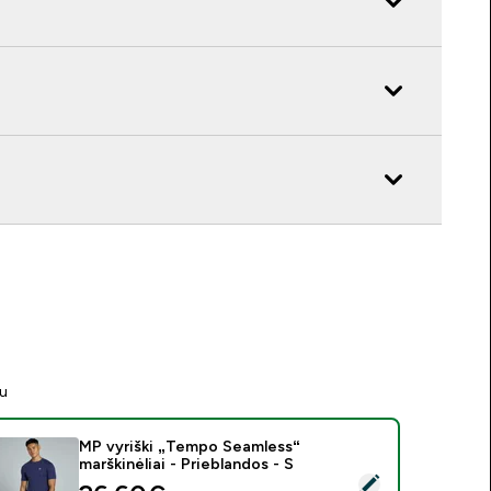
tu
MP vyriški „Tempo Seamless“
marškinėliai - Prieblandos - S
asirinkti šį produktą - MP vyriški „Tempo Seamless“ marškinėliai 