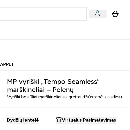
& užkandžiai
Veganiški produktai
nu
Enter Batonėliai, gėrimai & užkandžiai submenu
Enter Veganiški produktai s
⌄
⌄
0€ kredito?
Pagalbos Centras
 APPLT
MP vyriški „Tempo Seamless“
marškinėliai – Pelenų
Vyriški besiūliai marškinėliai su greitai džiūstančiu audiniu
Dydžių lentelė
Virtualus Pasimatavimas