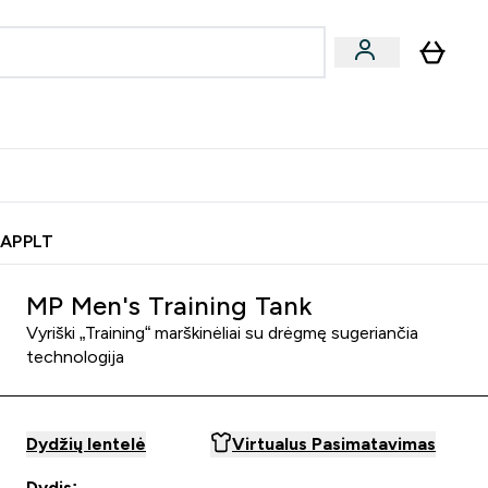
& užkandžiai
Veganiški produktai
nu
Enter Batonėliai, gėrimai & užkandžiai submenu
Enter Veganiški produktai s
⌄
⌄
0€ kredito?
Pagalbos Centras
 APPLT
MP Men's Training Tank
Vyriški „Training“ marškinėliai su drėgmę sugeriančia
technologija
Dydžių lentelė
Virtualus Pasimatavimas
Dydis: