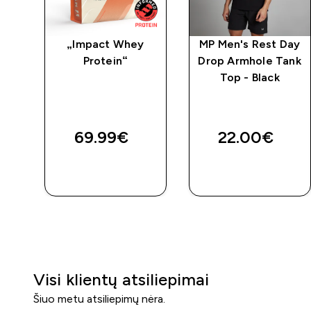
ng
„Impact Whey
MP Men's Rest Day
te
Protein“
Drop Armhole Tank
Top - Black
69.99€‎
22.00€‎
GREITAS
GREITAS
PIRKIMAS
PIRKIMAS
Visi klientų atsiliepimai
Šiuo metu atsiliepimų nėra.