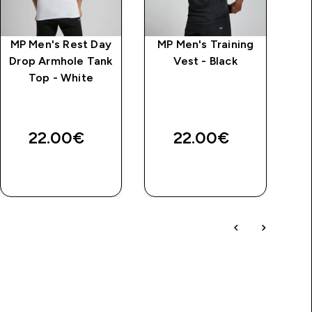
MP Men's Rest Day
MP Men's Training
M
Drop Armhole Tank
Vest - Black
M
Top - White
b
22.00€‎
22.00€‎
3
GREITAS
GREITAS
PIRKIMAS
PIRKIMAS