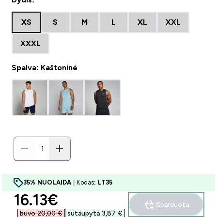
XS
S
M
L
XL
XXL
XXXL
Spalva: Kaštoninė
35% NUOLAIDA
| Kodas:
LT35
discounted price
16.13€‎
Išparduota
buvo 20,00 €‎
sutaupyta 3,87 €‎