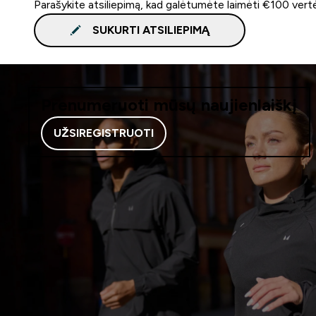
Parašykite atsiliepimą, kad galėtumėte laimėti €100 vert
SUKURTI ATSILIEPIMĄ
Prenumeruoti mūsų naujienlaiškį
UŽSIREGISTRUOTI