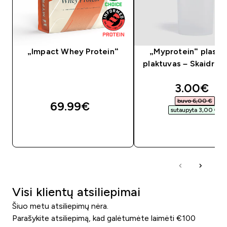
„Impact Whey Protein“
„Myprotein“ plastik
plaktuvas – Skaidri /
discounte
3.00€‎
buvo 6,00 €‎
69.99€‎
sutaupyta 3,00 €‎
GREITAS PIRKIMAS
GREITAS PIRKIM
Visi klientų atsiliepimai
Šiuo metu atsiliepimų nėra.
Parašykite atsiliepimą, kad galėtumėte laimėti €100