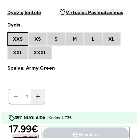
Dydžių lentelė
Virtualus Pasimatavimas
Dydis:
XXS
XS
S
M
L
XL
XXL
XXXL
Spalva: Army Green
35% NUOLAIDA
| Kodas:
LT35
discounted price
17.99€‎
Išparduota
buvo 38,00 €‎