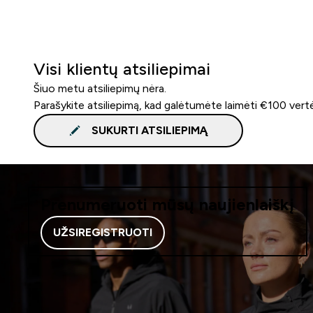
Visi klientų atsiliepimai
Šiuo metu atsiliepimų nėra.
Parašykite atsiliepimą, kad galėtumėte laimėti €100 vert
SUKURTI ATSILIEPIMĄ
Prenumeruoti mūsų naujienlaiškį
UŽSIREGISTRUOTI