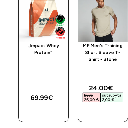
el
„Impact Whey
MP Men's Training
 -
Protein“
Short Sleeve T-
Shirt - Stone
d price
discounted 
24.00€‎
a
buvo
sutaupyta
69.99€‎
26,00 €‎
2,00 €‎
GREITAS
GREITAS
PIRKIMAS
PIRKIMAS