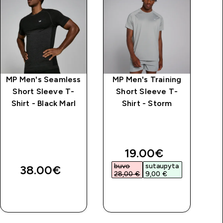
MP Men's Seamless
MP Men's Training
Short Sleeve T-
Short Sleeve T-
Shirt - Black Marl
Shirt - Storm
C
price
discounted price
19.00€‎
buvo
sutaupyta
b
38.00€‎
28,00 €‎
9,00 €‎
2
GREITAS
GREITAS
PIRKIMAS
PIRKIMAS