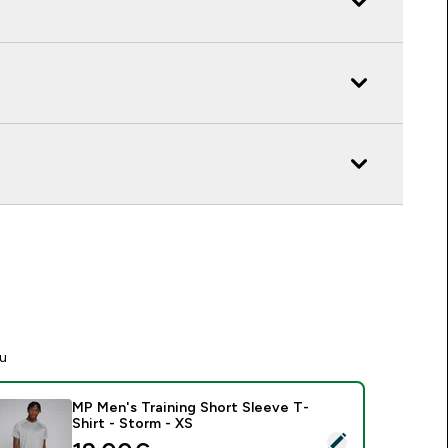
tu
MP Men's Training Short Sleeve T-
Shirt - Storm - XS
asirinkti šį produktą - MP Men's Training Short Sleeve T-Shirt -