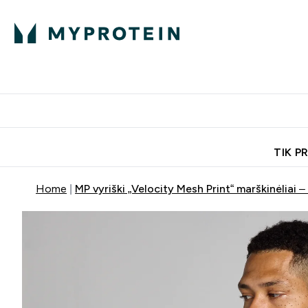
Ekspertų patarimai
Baltymai
Enter Ekspertų 
Ent
⌄
⌄
Nemokamas pristatymas, iš
TIK P
Home
MP vyriški „Velocity Mesh Print“ marškinėliai –