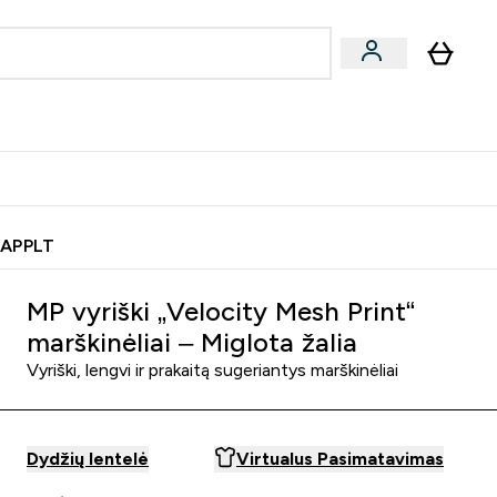
& užkandžiai
Veganiški produktai
nu
Enter Batonėliai, gėrimai & užkandžiai submenu
Enter Veganiški produktai s
⌄
⌄
0€ kredito?
Pagalbos Centras
 APPLT
MP vyriški „Velocity Mesh Print“
marškinėliai – Miglota žalia
Vyriški, lengvi ir prakaitą sugeriantys marškinėliai
Dydžių lentelė
Virtualus Pasimatavimas