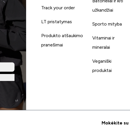
Batonėliai ir kiti
Track your order
užkandžiai
LT pristatymas
Sporto mityba
Produkto atšaukimo
Vitaminai ir
pranešimai
mineralai
Veganiški
produktai
Mokėkite su