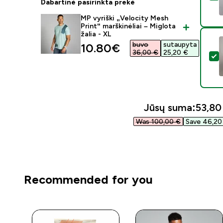
Dabartinė pasirinkta prekė
MP vyriški „Velocity Mesh
Print“ marškinėliai – Miglota
žalia - XL
buvo
sutaupyta
discounted price
10.80€‎
36,00 €‎
25,20 €‎
P
Jūsų suma:
53,80 
Was 100,00 €‎
Save 46,20 
Recommended for you