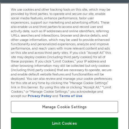
We use cookies and other tracking tools on this site, which may be
provided by third parties, to operate and secure our site, enable
Pagalba Ir Informacija
social media features, enhance performance, tailor user
experiences, support our marketing and advertising efforts. These
also enable us and third parties to access and record user and
activity data, such as IP addresses and online identifiers, referring
Produktai
URLs, searches and interactions, browser and device details, and
other usage information, which may be used to provide enhanced
functionality and personalized experiences, analyze and improve
performance, and reach users with more relevant content and ads
on this site and across third party sites. If you click “Accept All” this
Informacija Apie Kompaniją
site may deploy cookies (including third party cookies) for all of
these purposes. If you click “Limit Cookies,” your IP address and
other browsing information may still be collected but only cookies
(including third party cookies) that are necessary to operate, secure
Lojalumas Ir Atlygis
and enable default website features and functionalities will be
deployed. You can also review and manage your cookie preferences
for this site at any time by clicking the “Manage Cookie Settings”
link in this banner. By using this site or clicking "Accept All," "Limit
Cookies," or "Manage Cookie Settings," you acknowledge and
2026 The Hut.com Ltd
accept our
Privacy Policy
and
Terms of Use
.
Manage Cookie Settings
Mokėkite su
Limit Cookies