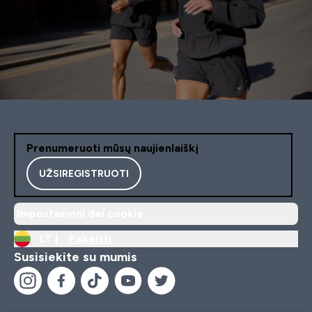
Prenumeruoti mūsų naujienlaiškį
UŽSIREGISTRUOTI
Impostazioni dei cookie
LT |
Pakeisti
Susisiekite su mumis