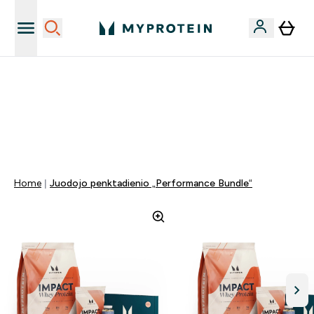
Papildų kokybė
NET 40% NUOLAIDA BEVEIK VISKAM | KODAS: LT40
NEMOKAMAS PRISTATYMAS IŠLEIDUS VIRŠ 40€
0 0
:
0 4
:
2 2
:
3 8
Days
Valandos
Minutės
Sekundės
Home
Juodojo penktadienio „Performance Bundle“