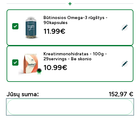
Būtinosios Omega-3 rūgštys -
90kapsulės
Pasirinkti šį produktą - Būtinosios Omega-3 rūgštys -
11.99€‎
Kreatinmonohidratas - 100g -
29servings - Be skonio
Pasirinkti šį produktą - Kreatinmonohidratas - 100g - 
10.99€‎
Jūsų suma:
152,97 €‎
Pridėti šiuos produktus prie savo rutinos