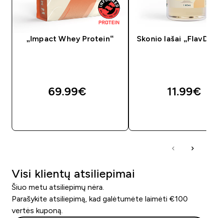
„Impact Whey Protein“
Skonio lašai „FlavDr
69.99€‎
11.99€‎
GREITAS PIRKIMAS
GREITAS PIRKIM
Visi klientų atsiliepimai
Šiuo metu atsiliepimų nėra.
Parašykite atsiliepimą, kad galėtumėte laimėti €100
vertės kuponą.