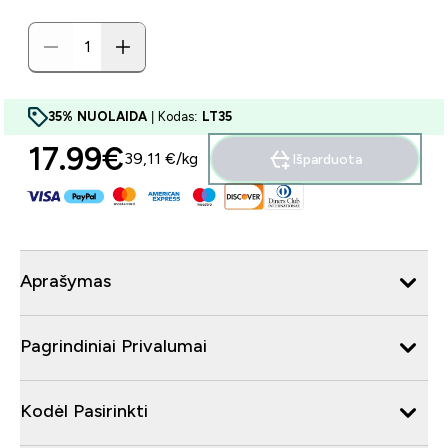
35% NUOLAIDA
| Kodas:
LT35
17.99€‎
39,11 €‎/kg
Išparduota
Aprašymas
Pagrindiniai Privalumai
Kodėl Pasirinkti