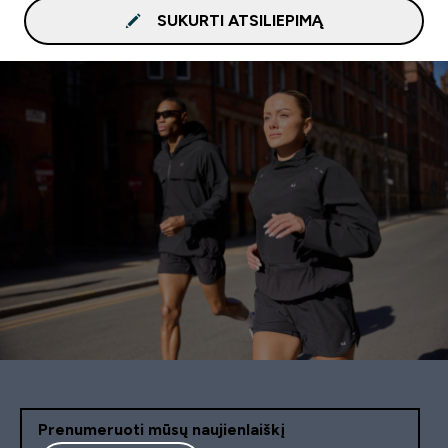
SUKURTI ATSILIEPIMĄ
Prenumeruoti mūsų naujienlaiškį