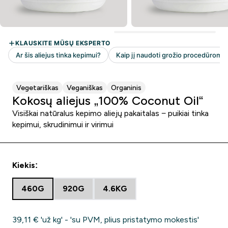
Vegetariškas
Veganiškas
Organinis
Kokosų aliejus „100% Coconut Oil“
Visiškai natūralus kepimo aliejų pakaitalas − puikiai tinka
kepimui, skrudinimui ir virimui
Kiekis:
460G
920G
4.6KG
39,11 €‎ 'už kg' - 'su PVM, plius pristatymo mokestis'