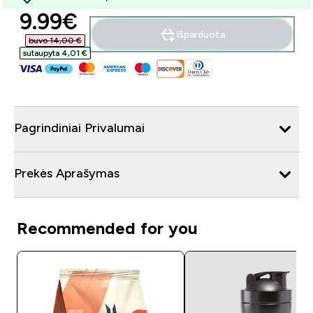
discounted price
9.99€‎
Išparduota
buvo 14,00 €‎
sutaupyta 4,01 €‎
Pagrindiniai Privalumai
Prekės Aprašymas
Recommended for you