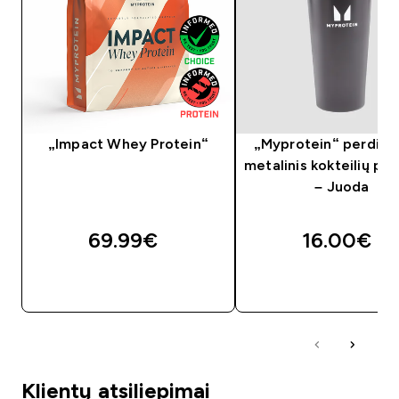
„Impact Whey Protein“
„Myprotein“ perdir
metalinis kokteilių pl
– Juoda
69.99€‎
16.00€‎
GREITAS PIRKIMAS
GREITAS PIRKIM
Klientų atsiliepimai