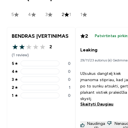
5
4
3
2
1
1
BENDRAS ĮVERTINIMAS
2
Patvirtintas pirki
2
2 out of 5 stars
Leaking
(1 review)
29/11/23 autorius (ė) Gedimina
5
★
0
5 stars rating 0 reviews
4
★
0
Užsukus dangtelį kiek
4 stars rating 0 reviews
3
★
0
įmanoma stipriau, kad ja
3 stars rating 0 reviews
po to sunku atsukti, ger
2
★
1
2 stars rating 1 reviews
plakant vistiek praleidžia
1
★
0
1 stars rating 0 reviews
skystį.
Skaityti Daugiau
Naudinga
Nenaud
(1)
(0