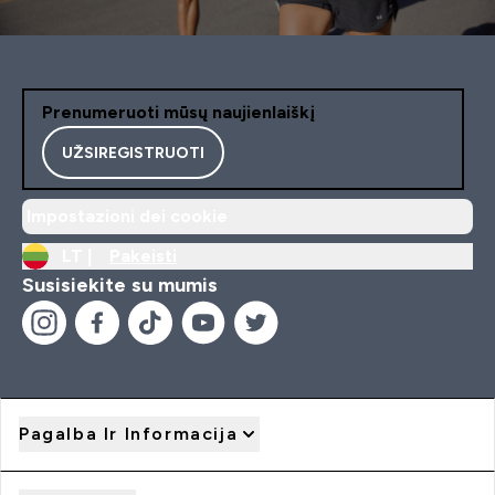
Prenumeruoti mūsų naujienlaiškį
UŽSIREGISTRUOTI
Impostazioni dei cookie
LT |
Pakeisti
Susisiekite su mumis
Pagalba Ir Informacija