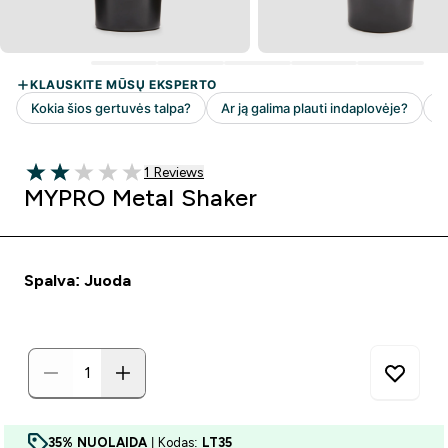
1 customer reviews
1 Reviews
2 out of 5 stars
MYPRO Metal Shaker
Spalva: Juoda
35% NUOLAIDA
| Kodas:
LT35