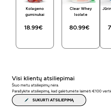
ey
Kolageno
Clear Whey
Jūri
guminukai
Isolate
18.99€‎
80.99€‎
7
GREITAS
GREITAS
PIRKIMAS
PIRKIMAS
Visi klientų atsiliepimai
Šiuo metu atsiliepimų nėra.
Parašykite atsiliepimą, kad galėtumėte laimėti €100 vert
SUKURTI ATSILIEPIMĄ