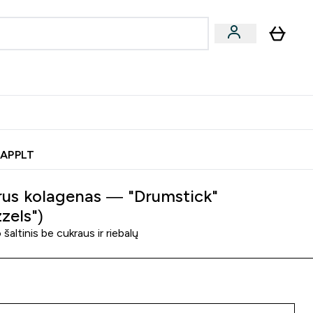
& užkandžiai
Veganiški produktai
nu
Enter Batonėliai, gėrimai & užkandžiai submenu
Enter Veganiški produktai s
⌄
⌄
0€ kredito?
Pagalbos Centras
 APPLT
rus kolagenas — "Drumstick"
zels")
šaltinis be cukraus ir riebalų