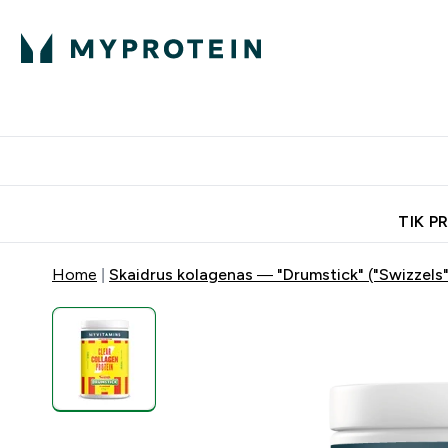
Ekspertų patarimai
Baltymai
Enter Ekspertų 
Ent
⌄
⌄
Nemokamas pristatymas, iš
TIK P
Home
Skaidrus kolagenas — "Drumstick" ("Swizzels"