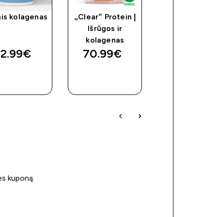
nis kolagenas
„Clear“ Protein |
„Impact Wh
Išrūgos ir
Protein +
kolagenas
Collagen“
2.99€‎
70.99€‎
59.99€‎
GREITAS
GREITAS
GREITAS
PIRKIMAS
PIRKIMAS
PIRKIMAS
ės kuponą.