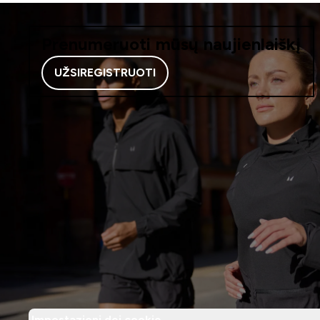
Prenumeruoti mūsų naujienlaiškį
UŽSIREGISTRUOTI
Impostazioni dei cookie