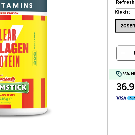
Kiekis:
20SE
35% N
36.9