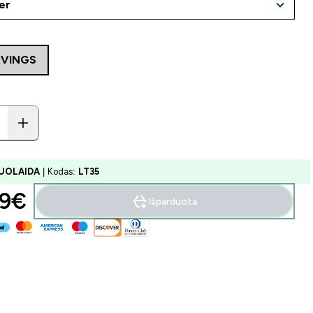
RVINGS
UOLAIDA
| Kodas:
LT35
9€‎
Išparduota