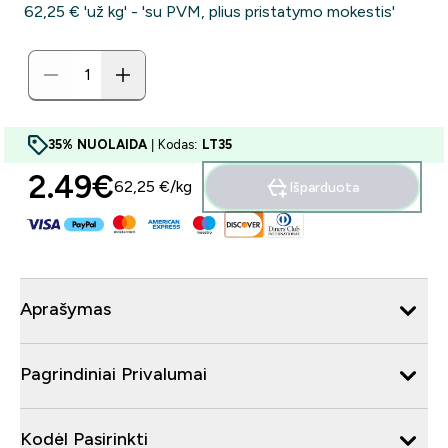
62,25 €‎ 'už kg' - 'su PVM, plius pristatymo mokestis'
35% NUOLAIDA
| Kodas:
LT35
2.49€‎
62,25 €‎/kg
Išparduota
Aprašymas
Pagrindiniai Privalumai
Kodėl Pasirinkti