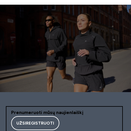
Prenumeruoti mūsų naujienlaiškį
UŽSIREGISTRUOTI