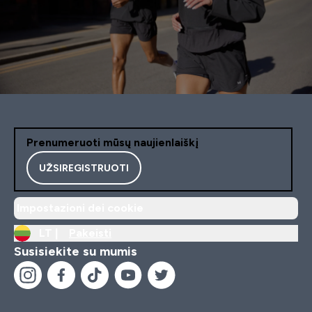
Prenumeruoti mūsų naujienlaiškį
UŽSIREGISTRUOTI
Impostazioni dei cookie
LT |
Pakeisti
Susisiekite su mumis