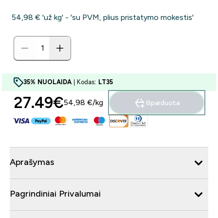
54,98 €‎ 'už kg' - 'su PVM, plius pristatymo mokestis'
35% NUOLAIDA
| Kodas:
LT35
27.49€‎
54,98 €‎/kg
Išparduota
Aprašymas
Pagrindiniai Privalumai