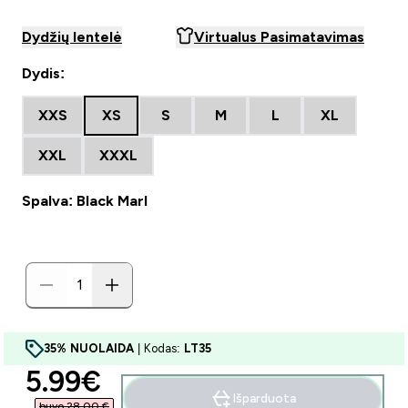
Dydžių lentelė
Virtualus Pasimatavimas
Dydis:
XXS
XS
S
M
L
XL
XXL
XXXL
Spalva: Black Marl
35% NUOLAIDA
| Kodas:
LT35
discounted price
5.99€‎
Išparduota
buvo 28,00 €‎