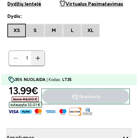
Dydžių lentelė
Virtualus Pasimatavimas
Dydis:
XS
S
M
L
XL
35% NUOLAIDA
| Kodas:
LT35
discounted price
13.99€‎
Išparduota
buvo 46,00 €‎
sutaupyta 32,01 €‎
Aprašymas