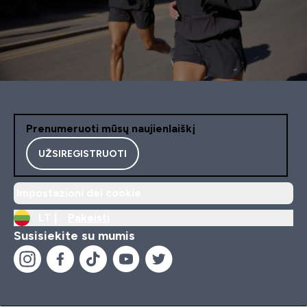
Prenumeruoti mūsų naujienlaiškį
UŽSIREGISTRUOTI
Impostazioni dei cookie
LT |
Pakeisti
Susisiekite su mumis