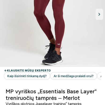
MP vyriškos „Essentials Base Layer“
treniruočių tamprės – Merlot
Vyriškos glotnios „baselayer training“ tamprės