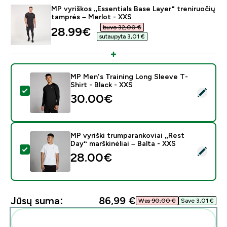
MP vyriškos „Essentials Base Layer“ treniruočių
tamprės – Merlot - XXS
buvo 32,00 €‎
discounted price
28.99€‎
sutaupyta 3,01 €‎
MP Men's Training Long Sleeve T-
Shirt - Black - XXS
Pasirinkti šį produktą - MP Men's Training Long Sleeve 
30.00€‎
MP vyriški trumparankoviai „Rest
Day“ marškinėliai – Balta - XXS
Pasirinkti šį produktą - MP vyriški trumparankoviai „Rest
28.00€‎
Jūsų suma:
86,99 €‎
Was 90,00 €‎
Save 3,01 €‎
Pridėti šiuos produktus prie savo rutinos