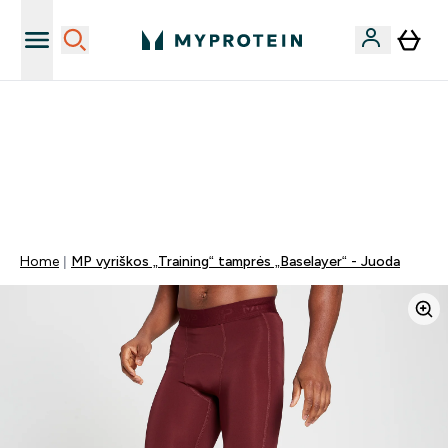
Papildų kokybė
NET 40% NUOLAIDA BEVEIK VISKAM | KODAS: LT40
NEMOKAMAS PRISTATYMAS IŠLEIDUS VIRŠ 35€
0 0
:
0 2
:
3 5
:
1 1
Days
Valandos
Minutės
Sekundės
Home
MP vyriškos „Training“ tamprės „Baselayer“ - Juoda