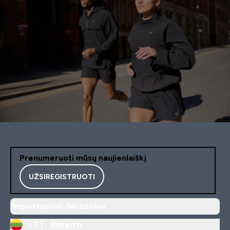
Prenumeruoti mūsų naujienlaiškį
UŽSIREGISTRUOTI
Impostazioni dei cookie
LT |
Pakeisti