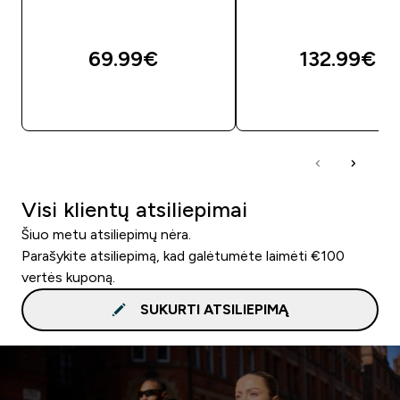
69.99€‎
132.99€‎
GREITAS PIRKIMAS
GREITAS PIRKIM
Visi klientų atsiliepimai
Šiuo metu atsiliepimų nėra.
Parašykite atsiliepimą, kad galėtumėte laimėti €100
vertės kuponą.
SUKURTI ATSILIEPIMĄ