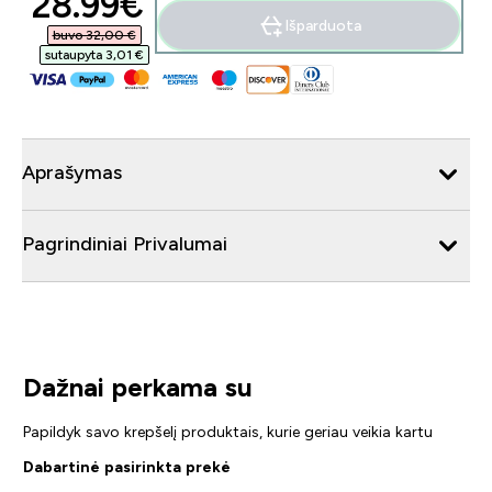
discounted price
28.99€‎
Išparduota
buvo 32,00 €‎
sutaupyta 3,01 €‎
Aprašymas
Pagrindiniai Privalumai
Dažnai perkama su
Papildyk savo krepšelį produktais, kurie geriau veikia kartu
Dabartinė pasirinkta prekė