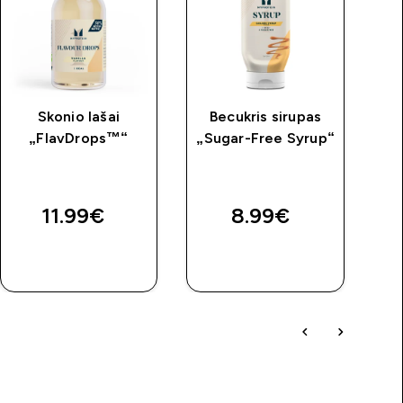
Skonio lašai
Becukris sirupas
„
„FlavDrops™“
„Sugar-Free Syrup“
pla
–
11.99€‎
8.99€‎
GREITAS
GREITAS
PIRKIMAS
PIRKIMAS