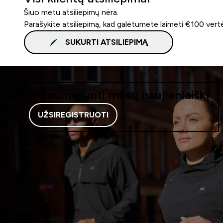
Šiuo metu atsiliepimų nėra.
Parašykite atsiliepimą, kad galėtumėte laimėti €100 vert
SUKURTI ATSILIEPIMĄ
Prenumeruoti mūsų naujienlaiškį
UŽSIREGISTRUOTI