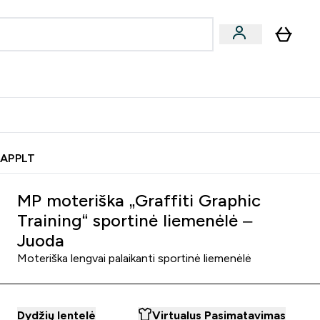
& užkandžiai
Veganiški produktai
nu
Enter Batonėliai, gėrimai & užkandžiai submenu
Enter Veganiški produktai s
⌄
⌄
0€ kredito?
Pagalbos Centras
 APPLT
MP moteriška „Graffiti Graphic
Training“ sportinė liemenėlė –
Juoda
Moteriška lengvai palaikanti sportinė liemenėlė
Dydžių lentelė
Virtualus Pasimatavimas