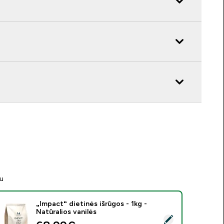
tu
„Impact“ dietinės išrūgos - 1kg -
Natūralios vanilės
asirinkti šį produktą - „Impact“ dietinės išrūgos - 1kg - Natūrali