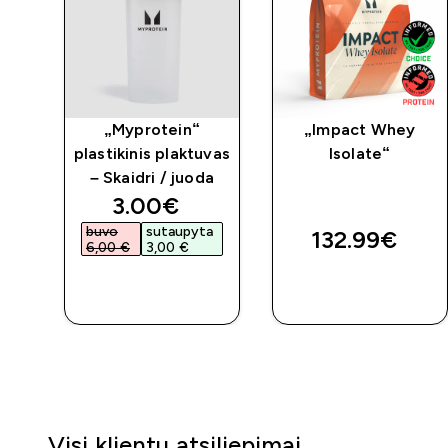
„Myprotein“
„Impact Whey
plastikinis plaktuvas
Isolate“
– Skaidri / juoda
discounted price
3.00€‎
buvo
sutaupyta
132.99€‎
6,00 €‎
3,00 €‎
GREITAS
GREITAS
PIRKIMAS
PIRKIMAS
Visi klientų atsiliepimai