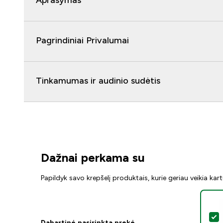
Aprašymas
Pagrindiniai Privalumai
Tinkamumas ir audinio sudėtis
Dažnai perkama su
Papildyk savo krepšelį produktais, kurie geriau veikia kar
P
Dabartinė pasirinkta prekė