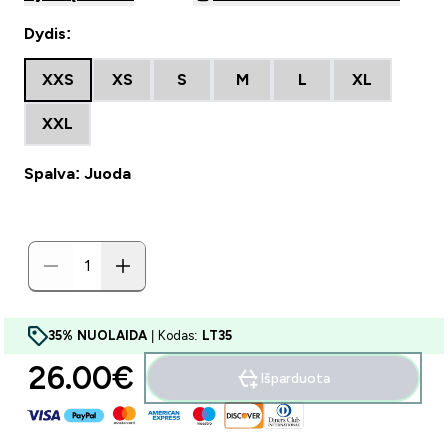
Dydis:
XXS
XS
S
M
L
XL
XXL
Spalva: Juoda
35% NUOLAIDA
| Kodas:
LT35
26.00€‎
Išparduota