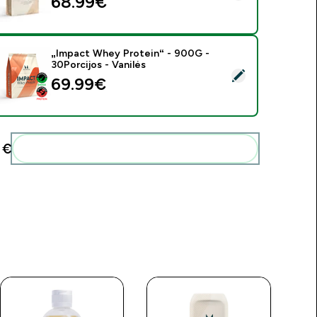
68.99€‎
„Impact Whey Protein“ - 900G -
30Porcijos - Vanilės
asirinkti šį produktą - „Impact Whey Protein“ - 900G - 30Porcij
69.99€‎
€‎
Pridėti šiuos produktus prie savo rutinos