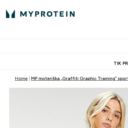
Ekspertų patarimai
Baltymai
Enter Ekspertų 
Ent
⌄
⌄
Nemokamas pristatymas, iš
TIK P
Home
MP moteriška „Graffiti Graphic Training“ spor