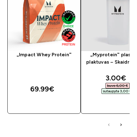
„Impact Whey Protein“
„Myprotein“ plastik
plaktuvas – Skaidri /
discounte
3.00€‎
buvo 6,00 €‎
69.99€‎
sutaupyta 3,00 €‎
GREITAS PIRKIMAS
GREITAS PIRKIM