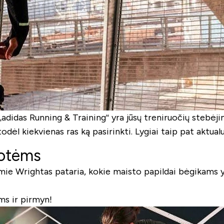
 „adidas Running & Training“ yra jūsų treniruočių stebėj
odėl kiekvienas ras ką pasirinkti. Lygiai taip pat aktua
uotėms
ie Wrightas pataria, kokie maisto papildai bėgikams y
ms ir pirmyn!