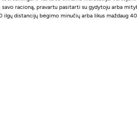
s į savo racioną, pravartu pasitarti su gydytoju arba mity
0 ilgų distancijų bėgimo minučių arba likus maždaug 40