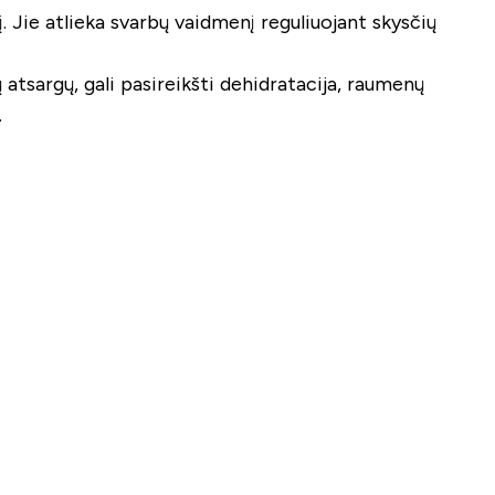
vį. Jie atlieka svarbų vaidmenį reguliuojant skysčių
 atsargų, gali pasireikšti dehidratacija, raumenų
.