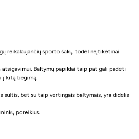
gų reikalaujančių sporto šakų, todėl neįtikėtinai
m atsigavimui. Baltymų papildai taip pat gali padėti
 į kitą bėgimą.
sultis, bet su taip vertingais baltymais, yra didelis
ininkų poreikius.