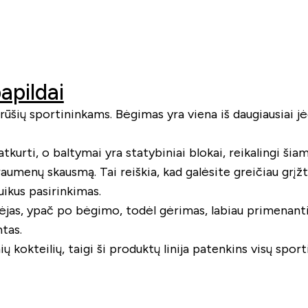
apildai
 rūšių sportininkams. Bėgimas yra viena iš daugiausiai jė
tkurti, o baltymai yra statybiniai blokai, reikalingi šia
umenų skausmą. Tai reiškia, kad galėsite greičiau grįžti
ikus pasirinkimas.
ėjas, ypač po bėgimo, todėl gėrimas, labiau primenantis 
tas.
ų kokteilių, taigi ši produktų linija patenkins visų sport