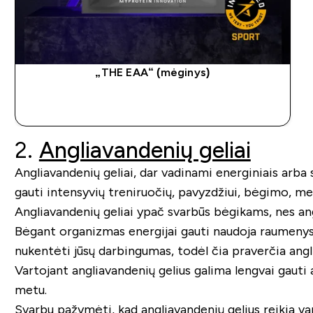
„THE EAA“ (mėginys)
GREITAS PIRKIMAS
2.
Angliavandenių geliai
Angliavandenių geliai, dar vadinami energiniais arba sp
gauti intensyvių treniruočių, pavyzdžiui, bėgimo, me
Angliavandenių geliai ypač svarbūs bėgikams, nes an
Bėgant organizmas energijai gauti naudoja raumenyse i
nukentėti jūsų darbingumas, todėl čia praverčia angli
Vartojant angliavandenių gelius galima lengvai gauti 
metu.
Svarbu pažymėti, kad angliavandenių gelius reikia va