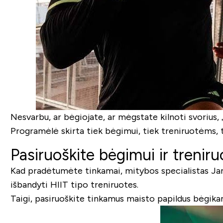
Nesvarbu, ar bėgiojate, ar mėgstate kilnoti svorius,
Programėlė skirta tiek bėgimui, tiek treniruotėms, t
Pasiruoškite bėgimui ir trenir
Kad pradėtumėte tinkamai, mitybos specialistas Jam
išbandyti HIIT tipo treniruotes.
Taigi, pasiruoškite tinkamus maisto papildus bėgika