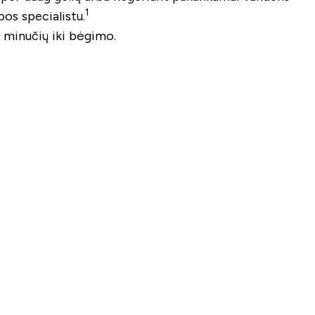
1
bos specialistu.
 minučių iki bėgimo.