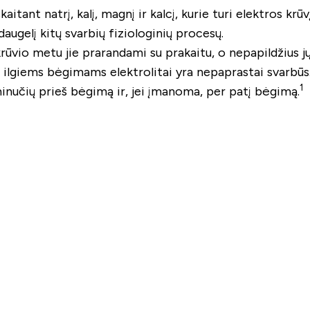
aitant natrį, kalį, magnį ir kalcį, kurie turi elektros krū
augelį kitų svarbių fiziologinių procesų.
rūvio metu jie prarandami su prakaitu, o nepapildžius jų
 ilgiems bėgimams elektrolitai yra nepaprastai svarbūs
1
inučių prieš bėgimą ir, jei įmanoma, per patį bėgimą.