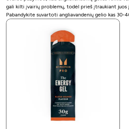
gali kilti įvairių problemų, todėl prieš įtraukiant juo
Pabandykite suvartoti angliavandenių gelio kas 30-4