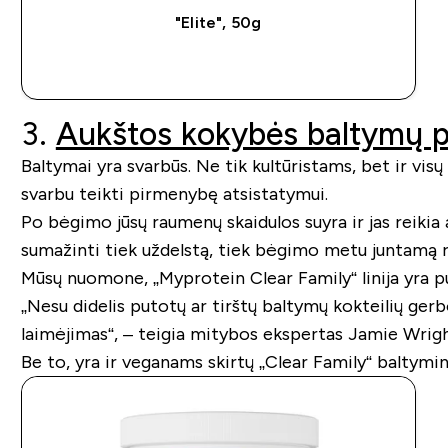
"Elite", 50g
GREITAS PIRKIMAS
3.
Aukštos kokybės baltymų p
Baltymai yra svarbūs. Ne tik kultūristams, bet ir visų
svarbu teikti pirmenybę atsistatymui.
Po bėgimo jūsų raumenų skaidulos suyra ir jas reikia a
sumažinti tiek uždelstą, tiek bėgimo metu juntamą ra
Mūsų nuomone, „Myprotein Clear Family“ linija yra pu
„Nesu didelis putotų ar tirštų baltymų kokteilių gerb
laimėjimas“, – teigia mitybos ekspertas Jamie Wrigh
Be to, yra ir veganams skirtų „Clear Family“ baltymini