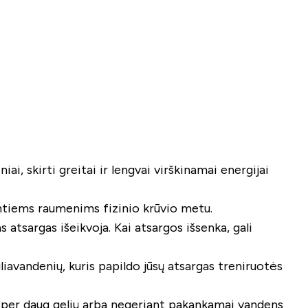
ai, skirti greitai ir lengvai virškinamai energijai
antiems raumenims fizinio krūvio metu.
atsargas išeikvoja. Kai atsargos išsenka, gali
liavandenių, kuris papildo jūsų atsargas treniruotės
nt per daug gelių arba negeriant pakankamai vandens