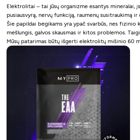
Elektrolitai – tai jūsų organizme esantys mineralai, įsk
pusiausvyrą, nervų funkciją, raumenų susitraukimą ir d
Šie papildai bėgikams yra ypač svarbūs, nes fizinio k
mėšlungis, galvos skausmas ir kitos problemos. Taigi
Mūsų patarimas būtų išgerti elektrolitų mišinio 60 m