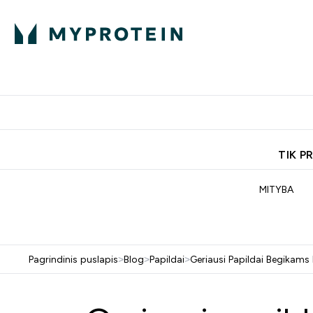
Ekspertų patarimai
Baltymai
Enter Ekspertų 
Ent
⌄
⌄
Nemokamas pristatymas, iš
TIK P
MITYBA
Pagrindinis puslapis
>
Blog
>
Papildai
>
Geriausi Papildai Begikams 