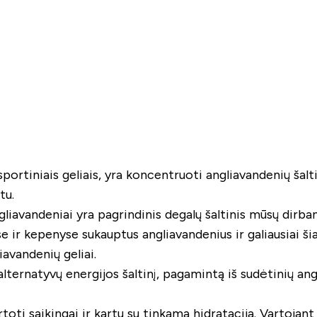
ortiniais geliais, yra koncentruoti angliavandenių šaltini
tu.
gliavandeniai yra pagrindinis degalų šaltinis mūsų dirb
r kepenyse sukauptus angliavandenius ir galiausiai šias 
avandenių geliai.
alternatyvų energijos šaltinį, pagamintą iš sudėtinių ang
rtoti saikingai ir kartu su tinkama hidratacija. Vartoja