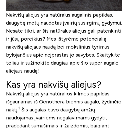
Nakvišų aliejus yra natūralus augalinis papildas,
daugybę metų naudotas įvairių susirgimų gydymui.
Nesate tikri, ar šis natūralus aliejus gali patenkinti
ir jūsų poreikius? Mes ištyrėme potencialią
nakvišų aliejaus naudą bei mokslinius tyrimus,
bylojančius apie neįprastas jo savybes. Skaitykite
toliau ir sužinokite daugiau apie šio super augalo
aliejaus naudą!
Kas yra nakvišų aliejus?
Nakvišų aliejus yra natūralios kilmės papildas,
išgaunamas iš
Oenothera biennis
augalo, žydinčio
1
naktį.
Šis augalas buvo daugybę amžių
naudojamas įvairiems negalavimams gydyti,
pradedant sumušimais ir žaizdomis, baigiant