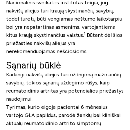
Nacionalinis sveikatos institutas teigia, jog
nakvišų aliejus turi kraują skystinančių savybių,
todėl turėtų būti vengiamas nėštumo laikotarpiu
bei yra nepatartinas asmenims, vartojantiems
1
kitus kraują skystinančius vaistus.
Būtent dėl šios
priežasties nakvišų aliejus yra
nerekomenduojamas nėščiosioms.
Sąnarių būklė
Kadangi nakvišų aliejus turi uždegimą mažinančių
savybių, tokios sąnarių uždegimo rūšys, kaip
reumatoidinis artritas yra potencialios priežastys
naudojimui.
Tyrimas, kurio eigoje pacientai 6 mėnesius
vartojo GLA papildus, parodė ženklų bei kliniškai
aktualų reumatoidinio artrito simptomų