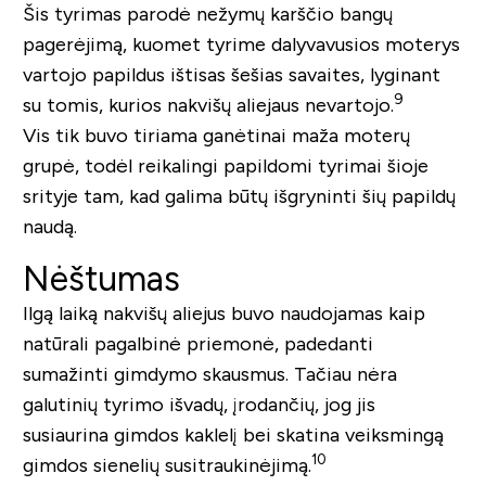
Šis tyrimas parodė nežymų karščio bangų
pagerėjimą, kuomet tyrime dalyvavusios moterys
vartojo papildus ištisas šešias savaites, lyginant
9
su tomis, kurios nakvišų aliejaus nevartojo.
Vis tik buvo tiriama ganėtinai maža moterų
grupė, todėl reikalingi papildomi tyrimai šioje
srityje tam, kad galima būtų išgryninti šių papildų
naudą.
Nėštumas
Ilgą laiką nakvišų aliejus buvo naudojamas kaip
natūrali pagalbinė priemonė, padedanti
sumažinti gimdymo skausmus. Tačiau nėra
galutinių tyrimo išvadų, įrodančių, jog jis
susiaurina gimdos kaklelį bei skatina veiksmingą
10
gimdos sienelių susitraukinėjimą.