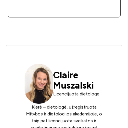
GREITAS PIRKIMAS
Claire
Muszalski
Licencijuota dietologė
Klerė – dietologė, užregistruota
Mitybos ir dietologijos akademijoje
, o
taip pat licencijuota sveikatos ir
sveikatingumo instruktorė (pagal