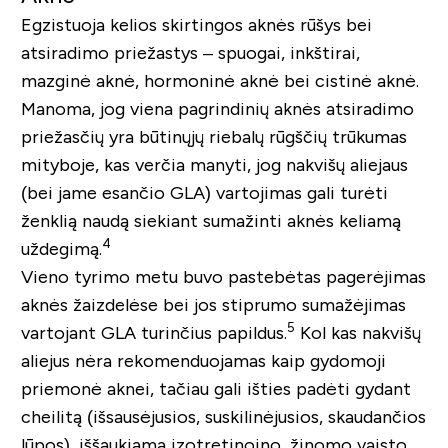
Egzistuoja kelios skirtingos aknės rūšys bei
atsiradimo priežastys – spuogai, inkštirai,
mazginė aknė, hormoninė aknė bei cistinė aknė.
Manoma, jog viena pagrindinių aknės atsiradimo
priežasčių yra būtinųjų riebalų rūgščių trūkumas
mityboje, kas verčia manyti, jog nakvišų aliejaus
(bei jame esančio GLA) vartojimas gali turėti
ženklią naudą siekiant sumažinti aknės keliamą
4
uždegimą.
Vieno tyrimo metu buvo pastebėtas pagerėjimas
aknės žaizdelėse bei jos stiprumo sumažėjimas
5
vartojant GLA turinčius papildus.
Kol kas nakvišų
aliejus nėra rekomenduojamas kaip gydomoji
priemonė aknei, tačiau gali išties padėti gydant
cheilitą (išsausėjusios, suskilinėjusios, skaudančios
lūpos), iššaukiamą izotretinoino, žinomo vaisto