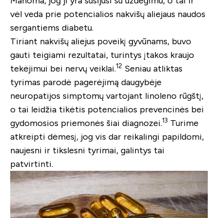
Manoma, jog ji yra susijusi su uždegimu, o tai ir
vėl veda prie potencialios nakvišų aliejaus naudos
sergantiems diabetu.
Tiriant nakvišų aliejus poveikį gyvūnams, buvo
gauti teigiami rezultatai, turintys įtakos kraujo
12
tekėjimui bei nervų veiklai.
Seniau atliktas
tyrimas parodė pagerėjimą daugybėje
neuropatijos simptomų vartojant linoleno rūgštį,
o tai leidžia tikėtis potencialios prevencinės bei
13
gydomosios priemonės šiai diagnozei.
Turime
atkreipti dėmesį, jog vis dar reikalingi papildomi,
naujesni ir tikslesni tyrimai, galintys tai
patvirtinti.