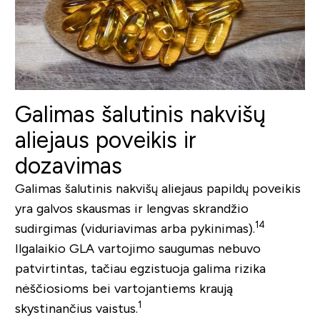
Galimas šalutinis nakvišų
aliejaus poveikis ir
dozavimas
Galimas šalutinis nakvišų aliejaus papildų poveikis
yra galvos skausmas ir lengvas skrandžio
14
sudirgimas (viduriavimas arba pykinimas).
Ilgalaikio GLA vartojimo saugumas nebuvo
patvirtintas, tačiau egzistuoja galima rizika
nėščiosioms bei vartojantiems kraują
1
skystinančius vaistus.