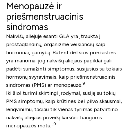
Menopauzė ir
priešmenstruacinis
sindromas
Nakvišų aliejuje esanti GLA yra įtraukta į
prostaglandinų, organizme veikiančių kaip
hormonai, gamybą. Būtent dėl šios priežasties
yra manoma, jog nakvišų aliejaus papildai gali
padėti sumažinti simptomus, susijusius su tokiais
hormonų svyravimais, kaip priešmenstruacinis
9
sindromas (PMS) ar menopauzė.
Iki šiol turimi skirtingi įrodymai, susiję su tokių
PMS simptomų, kaip krūtinės bei pilvo skausmai,
lengvinimu, tačiau tik vienas tyrimas patvirtino
nakvišų aliejaus poveikį karščio bangoms
1,9
menopauzės metu.