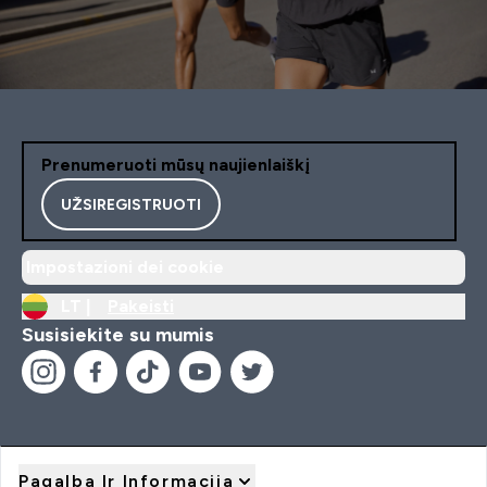
Prenumeruoti mūsų naujienlaiškį
UŽSIREGISTRUOTI
Impostazioni dei cookie
LT |
Pakeisti
Susisiekite su mumis
Pagalba Ir Informacija