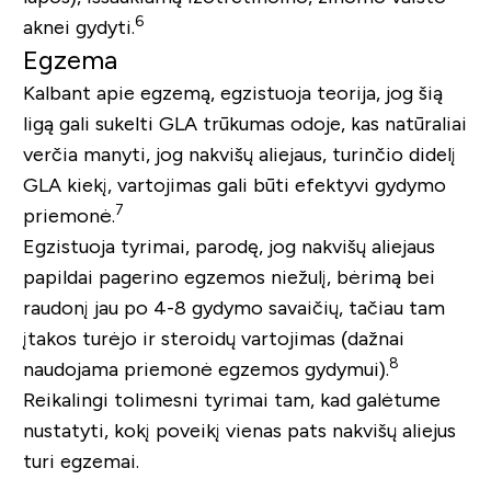
6
aknei gydyti.
Egzema
Kalbant apie egzemą, egzistuoja teorija, jog šią
ligą gali sukelti GLA trūkumas odoje, kas natūraliai
verčia manyti, jog nakvišų aliejaus, turinčio didelį
GLA kiekį, vartojimas gali būti efektyvi gydymo
7
priemonė.
Egzistuoja tyrimai, parodę, jog nakvišų aliejaus
papildai pagerino egzemos niežulį, bėrimą bei
raudonį jau po 4-8 gydymo savaičių, tačiau tam
įtakos turėjo ir steroidų vartojimas (dažnai
8
naudojama priemonė egzemos gydymui).
Reikalingi tolimesni tyrimai tam, kad galėtume
nustatyti, kokį poveikį vienas pats nakvišų aliejus
turi egzemai.