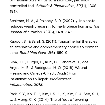
of rheumatoid arthritis. A randomized, placebo‐
controlled trial.
Arthritis & Rheumatism
,
39
(11), 1808-
1817.
Schirmer, M. A., & Phinney, S. D. (2007). γ-linolenate
reduces weight regain in formerly obese humans.
The
Journal of nutrition
,
137
(6), 1430-1435.
Kapoor, S., & Saraf, S. (2011). Topical herbal therapies
an alternative and complementary choice to combat
acne.
Res J Med Plant
,
5
(6), 650-9.
Silva, J. R., Burger, B., Kühl, C., Candreva, T., dos
Anjos, M. B., & Rodrigues, H. G. (2018). Wound
Healing and Omega-6 Fatty Acids: From
Inflammation to Repair.
Mediators of
inflammation
,
2018
.
Park, K. Y., Ko, E. J., Kim, I. S., Li, K., Kim, B. J., Seo, S. J.,
… & Hong, C. K. (2014). The effect of evening