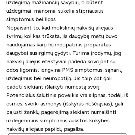
uždegimą mažinančių savybių, o būtent
uždegimai, manoma, sukelia stipriausius
simptomus bei ligas.
Nepaisant to, kad mokslinių nakvišų aliejaus
tyrimų kol kas trūksta, jis daugybę metų buvo
naudojamas kaip homeopatinis preparatas
daugybei susirgimų gydyti. Turima įrodymų, jog
nakvišų aliejus efektyviai padeda kovojant su
odos ligomis, lengvina PMS simptomus, sąnarių
uždegimus bei neuropatiją. Jis taip pat gali
padėti siekiant išlaikyti numestą svorį.
Potencialus šalutinis poveikis yra silpnas, todėl, iš
esmės, sveiki asmenys (išskyrus nėščiąsias), gali
pajusti ženklų pagerėjimą siekiant numalšinti
uždegiminius simptomus aukštos kokybės
nakvišų aliejaus papildų pagalba.