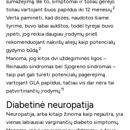
sumažėjimą. Be to, simptomai ir toliau gėrėjo
2
toliau vartojant šiuos papildus iki 12 mėnesių.
Verta paminėti, kad dozės, naudotos šiame
tyrime, buvo labai aukštos, todėl tyrėjai buvo
įspėti, jog reikia daugiau įrodymų prieš
rekomenduojant nakvišų aliejų kaip potencialų
2
gydymo būdą.
Manoma, jog kitos dvi uždegiminės ligos –
Reinaudo sindromas bei Sjogreno sindromas –
taip pat gali turėti potencialų pagerėjimą
vartojant GLA papildus, tačiau vis dar nėra tai
11
patvirtinančių įrodymų.
Diabetinė neuropatija
Neuropatija, arba kitaip žinoma kaip nejautra, yra
vienas labiausiai varginančių diabeto simptomų.