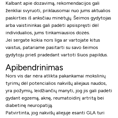
Kalbant apie dozavimą, rekomendacijos gali
ženkliai svyruoti, priklausomai nuo jums aktualios
paskirties iš anksčiau minėtųjų. Šeimos gydytojas
arba vaistininkas gali padėti apsispręsti dėl
individualios, jums tinkamiausios dozės.
Jei sergate kokia nors liga ar vartojate kitus
vaistus, patariame pasitarti su savo šeimos
gydytoju prieš pradedant vartoti šiuos papildus.
Apibendrinimas
Nors vis dar nėra atlikta pakankamai mokslinių
tyrimų dėl potencialios nakvišų aliejaus naudos,
yra požymių, leidžiančių manyti, jog jis gali padėti
gydant egzemą, aknę, reumatoidinį artritą bei
diabetinę neuropatiją.
Patvirtinta, jog nakvišų aliejuje esanti GLA turi