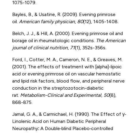
1075-1079.
Bayles, B., & Usatine, R. (2009). Evening primrose
oil.
American family physician
,
80
(12), 1405-1408.
Belch, J. J., & Hill, A. (2000). Evening primrose oil and
borage oil in rheumatologic conditions.
The American
journal of clinical nutrition
,
71
(1), 352s-356s.
Ford, I., Cotter, M. A., Cameron, N. E., & Greaves, M.
(2001). The effects of treatment with [alpha]-lipoic
acid or evening primrose oil on vascular hemostatic
and lipid risk factors, blood flow, and peripheral nerve
conduction in the streptozotocin-diabetic
rat.
Metabolism-Clinical and Experimental
,
50
(8),
868-875.
Jamal, G. A., & Carmichael, H. (1990). The Effect of γ‐
Linolenic Acid on Human Diabetic Peripheral
Neuropathy: A Double‐blind Placebo‐controlled