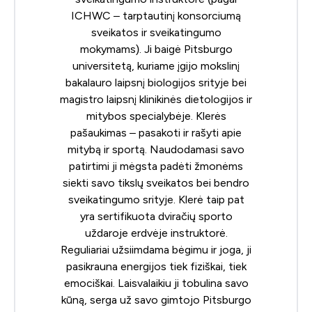
ICHWC – tarptautinį konsorciumą
sveikatos ir sveikatingumo
mokymams
). Ji baigė Pitsburgo
universitetą, kuriame įgijo mokslinį
bakalauro laipsnį biologijos srityje bei
magistro laipsnį klinikinės dietologijos ir
mitybos specialybėje. Klerės
pašaukimas – pasakoti ir rašyti apie
mitybą ir sportą. Naudodamasi savo
patirtimi ji mėgsta padėti žmonėms
siekti savo tikslų sveikatos bei bendro
sveikatingumo srityje. Klerė taip pat
yra sertifikuota dviračių sporto
uždaroje erdvėje instruktorė.
Reguliariai užsiimdama bėgimu ir joga, ji
pasikrauna energijos tiek fiziškai, tiek
emociškai. Laisvalaikiu ji tobulina savo
kūną, serga už savo gimtojo Pitsburgo