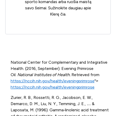
sporto komandas arba ruošia maistą
savo šeimai. Sužinokite daugiau apie
Klerę
čia
.
National Center for Complementary and Integrative
Health. (2016, September). Evening Primrose
Oil.
National Institutes of Health.
Retrieved from
https://nccih.nih.gov/health/eveningprimrose
">
https://nccih.nih.gov/health/eveningprimrose
Zurier, R. B., Rossetti, R. G., Jacobson, E. W.,
Demarco, D. M., Liu, N. Y., Temming, J. E., … &
Laposata, M. (1996). Gamma‐linolenic acid treatment