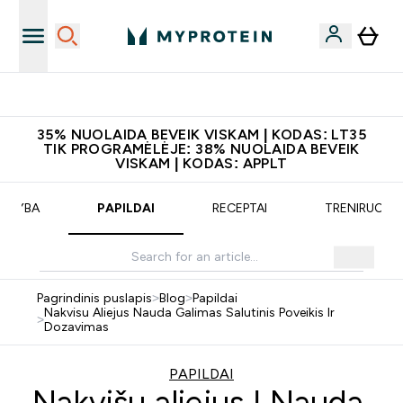
Atsisiųskite programėlę
35% NUOLAIDA BEVEIK VISKAM | KODAS: LT35
TIK PROGRAMĖLĖJE: 38% NUOLAIDA BEVEIK
VISKAM | KODAS: APPLT
MITYBA
PAPILDAI
RECEPTAI
TRENIRUOTĖ
Pagrindinis puslapis
>
Blog
>
Papildai
Nakvisu Aliejus Nauda Galimas Salutinis Poveikis Ir
>
Dozavimas
PAPILDAI
Nakvišų aliejus | Nauda,