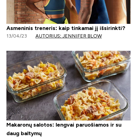
Asmeninis treneris: kaip tinkamai jį išsirinkti?
13/04/23
AUTORIUS: JENNIFER BLOW
Makaronų salotos: lengvai paruošiamos ir su
daug baltymų