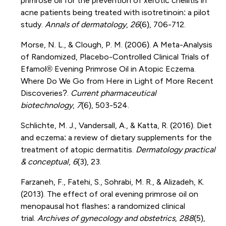
primrose oil for the prevention of xerotic cheilitis in
acne patients being treated with isotretinoin: a pilot
study.
Annals of dermatology
,
26
(6), 706-712.
Morse, N. L., & Clough, P. M. (2006). A Meta-Analysis
of Randomized, Placebo-Controlled Clinical Trials of
Efamol® Evening Primrose Oil in Atopic Eczema.
Where Do We Go from Here in Light of More Recent
Discoveries?.
Current pharmaceutical
biotechnology
,
7
(6), 503-524.
Schlichte, M. J., Vandersall, A., & Katta, R. (2016). Diet
and eczema: a review of dietary supplements for the
treatment of atopic dermatitis.
Dermatology practical
& conceptual
,
6
(3), 23.
Farzaneh, F., Fatehi, S., Sohrabi, M. R., & Alizadeh, K.
(2013). The effect of oral evening primrose oil on
menopausal hot flashes: a randomized clinical
trial.
Archives of gynecology and obstetrics
,
288
(5),