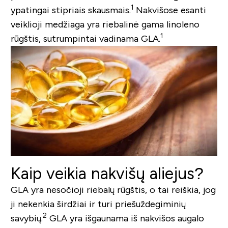
1
ypatingai stipriais skausmais.
Nakvišose esanti
veiklioji medžiaga yra riebalinė gama linoleno
1
rūgštis, sutrumpintai vadinama GLA.
Kaip veikia nakvišų aliejus?
GLA yra nesočioji riebalų rūgštis, o tai reiškia, jog
ji nekenkia širdžiai ir turi priešuždegiminių
2
savybių.
GLA yra išgaunama iš nakvišos augalo