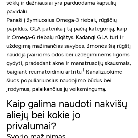
sėklų ir dažniausiai yra parduodama kapsulių
pavidalu.
Panaši į žymiuosius Omega-3 riebalų rūgščių
papildus, GLA patenka į tą pačią kategoriją, kaip
ir Omega-6 riebalų rūgštys. Kadangi GLA turi ir
uždegimą mažinančias savybes, žmonės šią rūgštį
naudoja įvairioms odos bei uždegiminėms ligoms
gydyti, pradedant akne ir menstruacijų skausmais,
1
baigiant reumatoidiniu artritu.
Išanalizuokime
šiuos populiariuosius naudojimo būdus bei
įrodymus, palaikančius jų veiksmingumą.
Kaip galima naudoti nakvišų
aliejų bei kokie jo
privalumai?
Svorio mažinimas