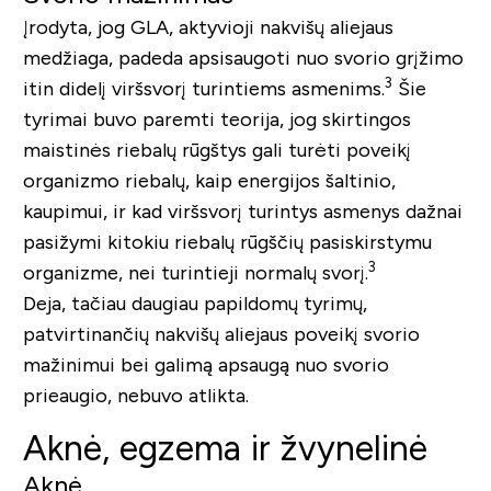
Įrodyta, jog GLA, aktyvioji nakvišų aliejaus
medžiaga, padeda apsisaugoti nuo svorio grįžimo
3
itin didelį viršsvorį turintiems asmenims.
Šie
tyrimai buvo paremti teorija, jog skirtingos
maistinės riebalų rūgštys gali turėti poveikį
organizmo riebalų, kaip energijos šaltinio,
kaupimui, ir kad viršsvorį turintys asmenys dažnai
pasižymi kitokiu riebalų rūgščių pasiskirstymu
3
organizme, nei turintieji normalų svorį.
Deja, tačiau daugiau papildomų tyrimų,
patvirtinančių nakvišų aliejaus poveikį svorio
mažinimui bei galimą apsaugą nuo svorio
prieaugio, nebuvo atlikta.
Aknė, egzema ir žvynelinė
Aknė