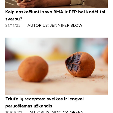
Kaip apskačiuoti savo BMA ir PEP bei kodėl tai
svarbu?
21/11/23
AUTORIUS: JENNIFER BLOW
Triufelių receptas: sveikas ir lengvai
paruošiamas užkandis
10/06/22
AUTORIUS: MONICA GREEN