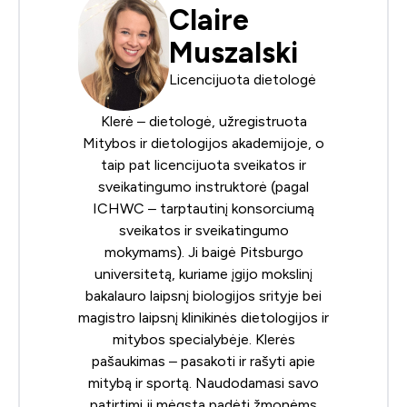
Claire
Muszalski
Licencijuota dietologė
Klerė – dietologė, užregistruota
Mitybos ir dietologijos akademijoje
, o
taip pat licencijuota sveikatos ir
sveikatingumo instruktorė (pagal
ICHWC – tarptautinį konsorciumą
sveikatos ir sveikatingumo
mokymams
). Ji baigė Pitsburgo
universitetą, kuriame įgijo mokslinį
bakalauro laipsnį biologijos srityje bei
magistro laipsnį klinikinės dietologijos ir
mitybos specialybėje. Klerės
pašaukimas – pasakoti ir rašyti apie
mitybą ir sportą. Naudodamasi savo
patirtimi ji mėgsta padėti žmonėms