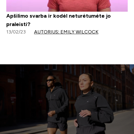
Apšilimo svarba ir kodėl neturėtumėte jo
praleisti?
13/02/23
AUTORIUS: EMILY WILCOCK