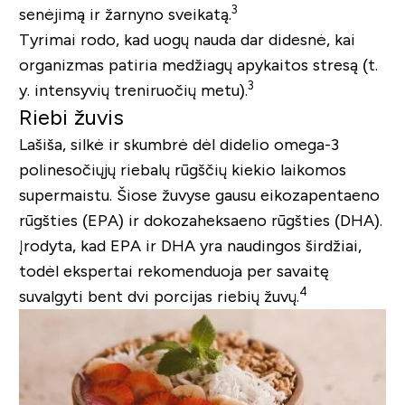
3
senėjimą ir žarnyno sveikatą.
Tyrimai rodo, kad uogų nauda dar didesnė, kai
organizmas patiria medžiagų apykaitos stresą (t.
3
y. intensyvių treniruočių metu).
Riebi žuvis
Lašiša, silkė ir skumbrė dėl didelio omega-3
polinesočiųjų riebalų rūgščių kiekio laikomos
supermaistu. Šiose žuvyse gausu eikozapentaeno
rūgšties (EPA) ir dokozaheksaeno rūgšties (DHA).
Įrodyta, kad EPA ir DHA yra naudingos širdžiai,
todėl ekspertai rekomenduoja per savaitę
4
suvalgyti bent dvi porcijas riebių žuvų.