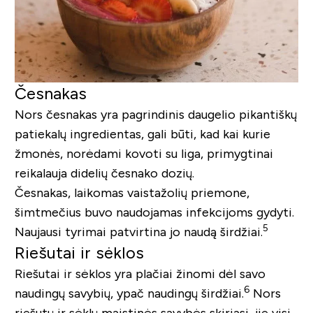
Česnakas
Nors česnakas yra pagrindinis daugelio pikantiškų
patiekalų ingredientas, gali būti, kad kai kurie
žmonės, norėdami kovoti su liga, primygtinai
reikalauja didelių česnako dozių.
Česnakas, laikomas vaistažolių priemone,
šimtmečius buvo naudojamas infekcijoms gydyti.
5
Naujausi tyrimai patvirtina jo naudą širdžiai.
Riešutai ir sėklos
Riešutai ir sėklos yra plačiai žinomi dėl savo
6
naudingų savybių, ypač naudingų širdžiai.
Nors
riešutų ir sėklų maistinės savybės skiriasi, jie visi