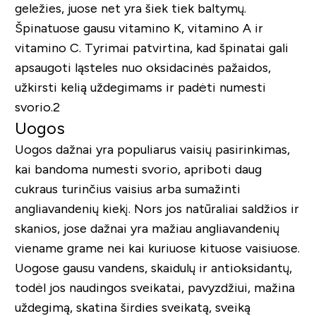
geležies, juose net yra šiek tiek baltymų.
Špinatuose gausu vitamino K, vitamino A ir
vitamino C. Tyrimai patvirtina, kad špinatai gali
apsaugoti ląsteles nuo oksidacinės pažaidos,
užkirsti kelią uždegimams ir padėti numesti
svorio.2
Uogos
Uogos dažnai yra populiarus vaisių pasirinkimas,
kai bandoma numesti svorio, apriboti daug
cukraus turinčius vaisius arba sumažinti
angliavandenių kiekį. Nors jos natūraliai saldžios ir
skanios, jose dažnai yra mažiau angliavandenių
viename grame nei kai kuriuose kituose vaisiuose.
Uogose gausu vandens, skaidulų ir antioksidantų,
todėl jos naudingos sveikatai, pavyzdžiui, mažina
uždegimą, skatina širdies sveikatą, sveiką