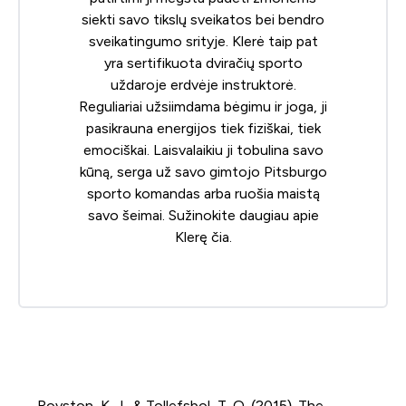
siekti savo tikslų sveikatos bei bendro
sveikatingumo srityje. Klerė taip pat
yra sertifikuota dviračių sporto
uždaroje erdvėje instruktorė.
Reguliariai užsiimdama bėgimu ir joga, ji
pasikrauna energijos tiek fiziškai, tiek
emociškai. Laisvalaikiu ji tobulina savo
kūną, serga už savo gimtojo Pitsburgo
sporto komandas arba ruošia maistą
savo šeimai. Sužinokite daugiau apie
Klerę
čia
.
Royston, K. J., & Tollefsbol, T. O. (2015). The