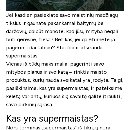
Jei kasdien pasiekiate savo maistinių medžiagų
tikslus ir gaunate pakankamai baltymų be
daržovių, galbūt manote, kad jūsų mityba negali
būti geresnė, tiesa? Bet kas, jei galėtumėte ją
pagerinti dar labiau? Štai čia ir atsiranda
supermaistas.
Vienas iš būdų maksimaliai pagerinti savo
mitybos planus ir sveikatą – rinktis maisto
produktus, kurių nauda sveikatai yra įrodyta. Taigi,
paaiškinsime, kas yra supermaistas, ir pateiksime
keletą variantų, kuriuos šią savaitę galite įtraukti į
savo pirkinių sąrašą.
Kas yra supermaistas?
Nors terminas „supermaistas“ iš tikrųjų nėra