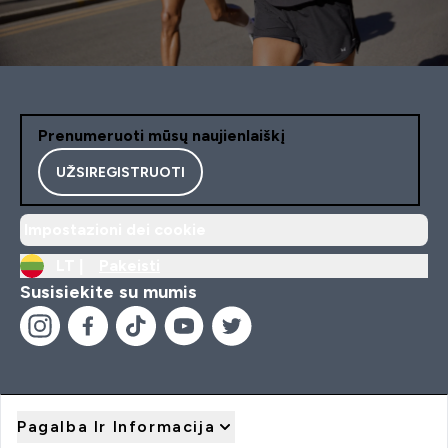
Prenumeruoti mūsų naujienlaiškį
UŽSIREGISTRUOTI
Impostazioni dei cookie
LT |
Pakeisti
Susisiekite su mumis
Pagalba Ir Informacija