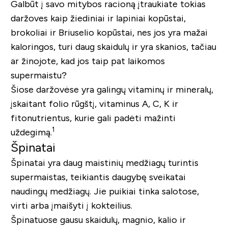
Galbūt į savo mitybos racioną įtraukiate tokias
daržoves kaip žiediniai ir lapiniai kopūstai,
brokoliai ir Briuselio kopūstai, nes jos yra mažai
kaloringos, turi daug skaidulų ir yra skanios, tačiau
ar žinojote, kad jos taip pat laikomos
supermaistu?
Šiose daržovėse yra galingų vitaminų ir mineralų,
įskaitant folio rūgštį, vitaminus A, C, K ir
fitonutrientus, kurie gali padėti mažinti
1
uždegimą.
Špinatai
Špinatai yra daug maistinių medžiagų turintis
supermaistas, teikiantis daugybę sveikatai
naudingų medžiagų. Jie puikiai tinka salotose,
virti arba įmaišyti į kokteilius.
Špinatuose gausu skaidulų, magnio, kalio ir