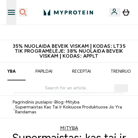
Atsisiųskite programėlę
35% NUOLAIDA BEVEIK VISKAM | KODAS: LT35
TIK PROGRAMĖLĖJE: 38% NUOLAIDA BEVEIK
VISKAM | KODAS: APPLT
MITYBA
PAPILDAI
RECEPTAI
TRENIRUOTĖ
Pagrindinis puslapis
>
Blog
>
Mityba
Supermaistas Kas Tai Ir Kokiuose Produktuose Jis Yra
>
Randamas
MITYBA
Supermaistas: kas tai ir