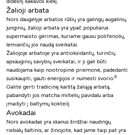
didesnį kakavos kiekį.
Žalioji arbata
Nors daugelyje arbatos rūšių yra galingų augalinių
junginių, žalioji arbata yra ypač populiarus
supermaisto gėrimas, kuriame gausu polifenolių,
lemiančių jos naudą sveikatai.
Žaliojoje arbatoje yra antioksidantų, turinčių
apsauginių savybių sveikatai, ir ji gali būti
naudojama kaip nootropinė priemonė, padedanti
8
susikaupti, gauti energijos ir numesti svorio.
Galite gerti tradicinę karštą žaliąją arbatą,
pabandyti jos matcha miltelių pavidalu arba
įmaišyti į baltymų kokteilį.
Avokadai
Nors avokadas yra skanus širdžiai naudingų
riebalų šaltinis, ar žinojote, kad jame taip pat yra