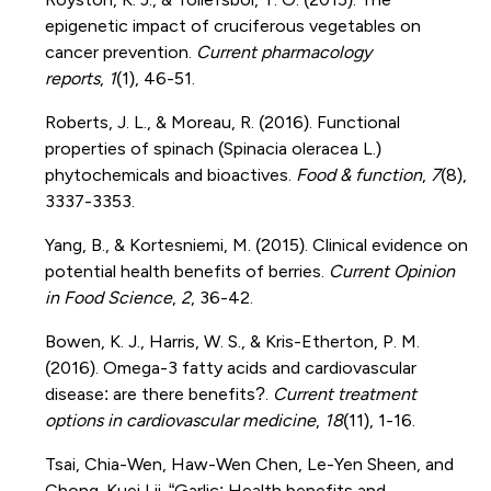
epigenetic impact of cruciferous vegetables on
cancer prevention.
Current pharmacology
reports
,
1
(1), 46-51.
Roberts, J. L., & Moreau, R. (2016). Functional
properties of spinach (Spinacia oleracea L.)
phytochemicals and bioactives.
Food & function
,
7
(8),
3337-3353.
Yang, B., & Kortesniemi, M. (2015). Clinical evidence on
potential health benefits of berries.
Current Opinion
in Food Science
,
2
, 36-42.
Bowen, K. J., Harris, W. S., & Kris-Etherton, P. M.
(2016). Omega-3 fatty acids and cardiovascular
disease: are there benefits?.
Current treatment
options in cardiovascular medicine
,
18
(11), 1-16.
Tsai, Chia-Wen, Haw-Wen Chen, Le-Yen Sheen, and
Chong-Kuei Lii. “Garlic: Health benefits and