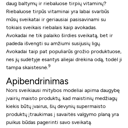
daug baltymų ir riebaluose tirpių vitaminų?
Riebaluose tirpūs vitaminai yra labai svarbūs
mūsų sveikatai ir geriausiai pasisavinami su
tokiais sveikais riebalais kaip avokadas.
Avokadai ne tik palaiko širdies sveikatą, bet ir
padeda išvengti su amžiumi susijusių ligų.
Avokadai taip pat populiarūs grožio produktuose,
nes jų sudėtyje esantys aliejai drėkina odą, todėl ji
9
tampa skaistesnė.
Apibendrinimas
Nors sveikiausi mitybos modeliai apima daugybę
įvairių maisto produktų, kad maistinių medžiagų
kiekis būtų įvairus, šių devynių supermaisto
produktų įtraukimas į savaitės valgymo planą yra
puikus būdas pagerinti savo sveikatą.