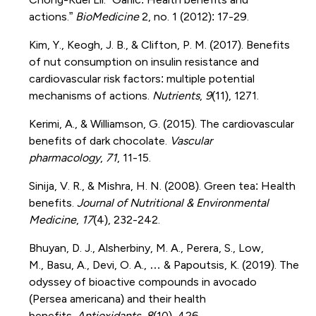
actions.”
BioMedicine
2, no. 1 (2012): 17-29.
Kim, Y., Keogh, J. B., & Clifton, P. M. (2017). Benefits
of nut consumption on insulin resistance and
cardiovascular risk factors: multiple potential
mechanisms of actions.
Nutrients
,
9
(11), 1271.
Kerimi, A., & Williamson, G. (2015). The cardiovascular
benefits of dark chocolate.
Vascular
pharmacology
,
71
, 11-15.
Sinija, V. R., & Mishra, H. N. (2008). Green tea: Health
benefits.
Journal of Nutritional & Environmental
Medicine
,
17
(4), 232-242.
Bhuyan, D. J., Alsherbiny, M. A., Perera, S., Low,
M., Basu, A., Devi, O. A., … & Papoutsis, K. (2019). The
odyssey of bioactive compounds in avocado
(Persea americana) and their health
benefits.
Antioxidants
,
8
(10), 426.