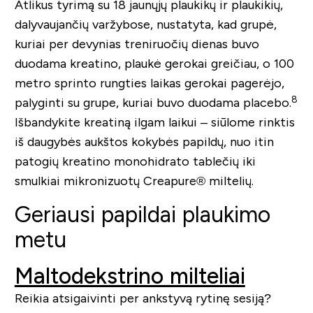
Atlikus tyrimą su 18 jaunųjų plaukikų ir plaukikių,
dalyvaujančių varžybose, nustatyta, kad grupė,
kuriai per devynias treniruočių dienas buvo
duodama kreatino, plaukė gerokai greičiau, o 100
metro sprinto rungties laikas gerokai pagerėjo,
8
palyginti su grupe, kuriai buvo duodama placebo.
Išbandykite kreatiną ilgam laikui – siūlome rinktis
iš daugybės aukštos kokybės papildų, nuo itin
patogių kreatino monohidrato tablečių iki
smulkiai mikronizuotų Creapure® miltelių.
Geriausi papildai plaukimo
metu
Maltodekstrino milteliai
Reikia atsigaivinti per ankstyvą rytinę sesiją?