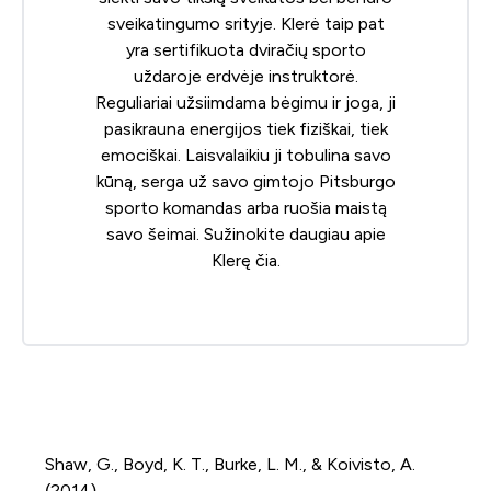
sveikatingumo srityje. Klerė taip pat
yra sertifikuota dviračių sporto
uždaroje erdvėje instruktorė.
Reguliariai užsiimdama bėgimu ir joga, ji
pasikrauna energijos tiek fiziškai, tiek
emociškai. Laisvalaikiu ji tobulina savo
kūną, serga už savo gimtojo Pitsburgo
sporto komandas arba ruošia maistą
savo šeimai. Sužinokite daugiau apie
Klerę
čia
.
Shaw, G., Boyd, K. T., Burke, L. M., & Koivisto, A.
(2014).