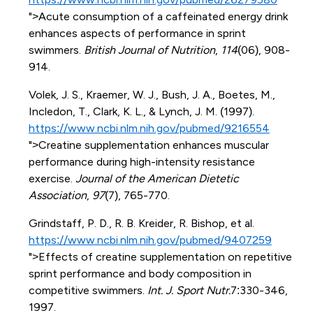
">Acute consumption of a caffeinated energy drink
enhances aspects of performance in sprint
swimmers.
British Journal of Nutrition
,
114
(06), 908-
914.
Volek, J. S., Kraemer, W. J., Bush, J. A., Boetes, M.,
Incledon, T., Clark, K. L., & Lynch, J. M. (1997).
https://www.ncbi.nlm.nih.gov/pubmed/9216554
">Creatine supplementation enhances muscular
performance during high-intensity resistance
exercise.
Journal of the American Dietetic
Association
,
97
(7), 765-770.
Grindstaff, P. D., R. B. Kreider, R. Bishop, et al.
https://www.ncbi.nlm.nih.gov/pubmed/9407259
">Effects of creatine supplementation on repetitive
sprint performance and body composition in
competitive swimmers.
Int. J. Sport Nutr.
7:330-346,
1997.