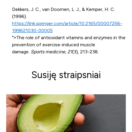
Dekkers, J. C., van Doornen, L. J., & Kemper, H. C.
(1996).
https://link.springer.com/article/10.2165/00007256-
199621030-00005
">The role of antioxidant vitamins and enzymes in the
prevention of exercise-induced muscle
damage.
Sports medicine
,
21
(3), 213-238.
Susiję straipsniai