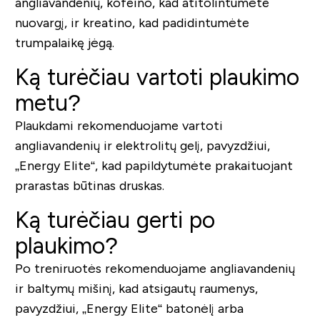
angliavandenių, kofeino, kad atitolintumėte
nuovargį, ir kreatino, kad padidintumėte
trumpalaikę jėgą.
Ką turėčiau vartoti plaukimo
metu?
Plaukdami rekomenduojame vartoti
angliavandenių ir elektrolitų gelį, pavyzdžiui,
„Energy Elite“, kad papildytumėte prakaituojant
prarastas būtinas druskas.
Ką turėčiau gerti po
plaukimo?
Po treniruotės rekomenduojame angliavandenių
ir baltymų mišinį, kad atsigautų raumenys,
pavyzdžiui, „Energy Elite“ batonėlį arba