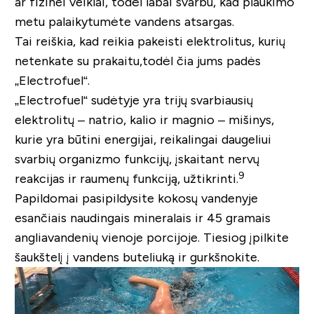
ar fizinei veiklai, todėl labai svarbu, kad plaukimo
metu palaikytumėte vandens atsargas.
Tai reiškia, kad reikia pakeisti elektrolitus, kurių
netenkate su prakaitu,todėl čia jums padės
„Electrofuel“.
„Electrofuel“ sudėtyje yra trijų svarbiausių
elektrolitų – natrio, kalio ir magnio – mišinys,
kurie yra būtini energijai, reikalingai daugeliui
svarbių organizmo funkcijų, įskaitant nervų
9
reakcijas ir raumenų funkciją, užtikrinti.
Papildomai pasipildysite kokosų vandenyje
esančiais naudingais mineralais ir 45 gramais
angliavandenių vienoje porcijoje. Tiesiog įpilkite
šaukštelį į vandens buteliuką ir gurkšnokite.