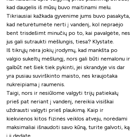
kad daugelis iš mūsų buvo maitinami melu.
Tikriausiai kažkada gyvenime jums buvo pasakyta,
kad neturėtumėte nerti į vandenį, kol nepraėjo
bent trisdešimt minučių po to, kai pavalgėte, nes
jus gali sutraukti mėšlungis, tiesa? Klystate.
Iš tikrųjų nėra jokių įrodymų, kad mankšta po
valgio sukeltų mėšlungį, nors gali būti nemalonu ir
galbūt net šiek tiek pykinti, jei skrandyje vis dar
yra pusiau suvirškinto maisto, nes kraujotaka
nukreipiama į raumenis.
Taigi, nors ir nesiūlome valgyti trijų patiekalų
prieš pat neriant į vandenį, nereikia visiškai
uždrausti valgyti prieš plaukimą. Kaip ir
kiekvienos kitos fizinės veiklos atveju, norėdami
maksimaliai išnaudoti savo kūną, turite galvoti, ką
į jį dedate.