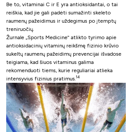
Be to, vitaminai C ir E yra antioksidantai, o tai
reiškia, kad jie gali padėti sumažinti skeleto
raumenų pažeidimus ir uždegimus po įtemptų
treniruočių.
Žurnale „Sports Medicine“ atlikto tyrimo apie
antioksidacinių vitaminų reikšmę fizinio krūvio
sukeltų raumenų pažeidimų prevencijai išvadose
teigiama, kad šiuos vitaminus galima
rekomenduoti tiems, kurie reguliariai atlieka
14
intensyvius fizinius pratimus.