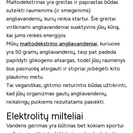
Maltodekstrinas yra greitas ir paprastas būdas
suteikti raumenims (ir smegenims)
angliavandenių, kurių reikia startui. Šie greitai
virškinami angliavandeniai suaktyvins jūsų kūną,
kai jums reikės energijos.
Mūsų
maltodekstrino angliavandeniai
, kuriuose
yra 50 gramų angliavandenių, taip pat padeda
papildyti glikogeno atsargas, todėl jūsų raumenys
bus pasiruošę atsigauti ir stipriai įsibėgėti kito
plaukimo metu.
Tai veganiškas, glitimo neturintis būdas užtikrinti,
kad jūsų organizmas gautų angliavandenių,
reikalingų puikiems rezultatams pasiekti.
Elektrolitų milteliai
Vandens gėrimas yra būtinas bet kokiam sportui