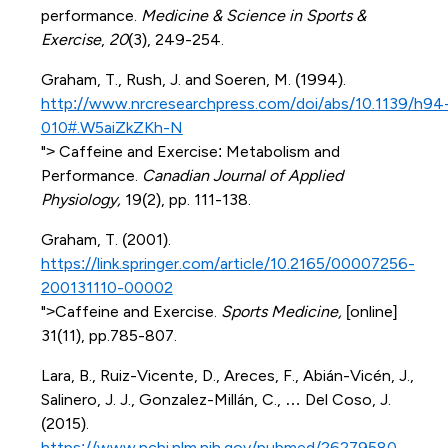
performance.
Medicine & Science in Sports &
Exercise
,
20
(3), 249-254.
Graham, T., Rush, J. and Soeren, M. (1994).
http://www.nrcresearchpress.com/doi/abs/10.1139/h94
010#.W5aiZkZKh-N
"> Caffeine and Exercise: Metabolism and
Performance.
Canadian Journal of Applied
Physiology,
19(2), pp. 111-138.
Graham, T. (2001).
https://link.springer.com/article/10.2165/00007256-
200131110-00002
">Caffeine and Exercise.
Sports Medicine,
[online]
31(11), pp.785-807.
Lara, B., Ruiz-Vicente, D., Areces, F., Abián-Vicén, J.,
Salinero, J. J., Gonzalez-Millán, C., … Del Coso, J.
(2015).
https://www.ncbi.nlm.nih.gov/pubmed/26279580