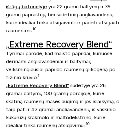
išrūgų batonėlyje
yra 22 gramų baltymų ir 39
gramų paprastųjų bei sudėtinių angliavandenių,
kurie idealiai tinka atsigaivinti ir padėti atsigauti
10
raumenims.
„Extreme Recovery Blend“
Tyrimai parodė, kad maisto papildai, kuriuose
derinami angliavandeniai ir baltymai,
veiksmingiausiai papildo raumenų glikogeną po
11
fizinio krūvio.
„Extreme Recovery Blend“
sudėtyje yra 26
gramai baltymų 100 gramų porcijoje, kurie
skatiną raumenų masės augimą ir jos išlaikymą, o
taip pat ir 42 gramai angliavandenių iš vaškinio
kukurūzų krakmolo ir maltodekstrino, kurie
10
idealiai tinka raumenų atsigavimui.