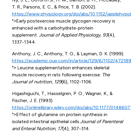
T. R., Parsons, E. C., & Price, T. B. (2002).
https://www.physiology.org/doi/abs/10.1152/japplphysi
">Early postexercise muscle glycogen recovery is
enhanced with a carbohydrate-protein
supplement.
Journal of Applied Physiology
,
93
(4),
1337-1344.
Anthony, J. C., Anthony, T. G., & Layman, D. K. (1999).
https://academic.oup.com/jn/article/129/6/1102/47218
"> Leucine supplementation enhances skeletal
muscle recovery in rats following exercise.
The
Journal of nutrition
,
129
(6), 1102-1106.
Higashiguchi, T., Hasselgren, P. O., Wagner, K., &
Fischer, J. E. (1993).
https://onlinelibrary.wiley.com/doi/abs/10.1177/0148
">Effect of glutamine on protein synthesis in
isolated intestinal epithelial cells.
Journal of Parenteral
and Enteral Nutrition
,
17
(4), 307-314.