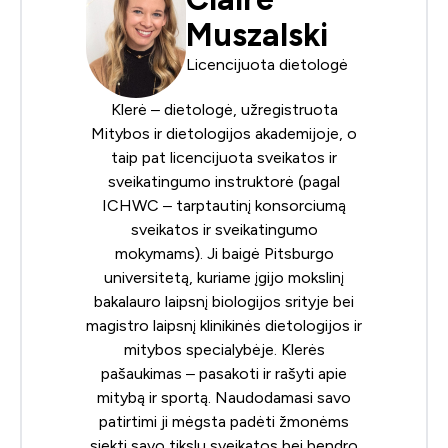
Muszalski
Licencijuota dietologė
Klerė – dietologė, užregistruota
Mitybos ir dietologijos akademijoje
, o
taip pat licencijuota sveikatos ir
sveikatingumo instruktorė (pagal
ICHWC – tarptautinį konsorciumą
sveikatos ir sveikatingumo
mokymams
). Ji baigė Pitsburgo
universitetą, kuriame įgijo mokslinį
bakalauro laipsnį biologijos srityje bei
magistro laipsnį klinikinės dietologijos ir
mitybos specialybėje. Klerės
pašaukimas – pasakoti ir rašyti apie
mitybą ir sportą. Naudodamasi savo
patirtimi ji mėgsta padėti žmonėms
siekti savo tikslų sveikatos bei bendro