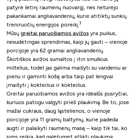
patyrė lėtinį raumenų nuovargį, nes neturėjo
pakankamai angliavandenių, kurie atitiktų sunkių
3
treniruočių energijos poreikį.
Mūsų
greitai paruošiamos avižos
yra puikus,
nesudėtingas sprendimas, kaip jų gauti – vienoje
porcijoje yra 62 gramai angliavandenių.
Škotiškos avižos sumaltos į itin smulkius
miltelius, todėl jas galima maišyti su vandeniu ar
pienu ir gaminti košę arba taip pat lengvai
įmaišyti į kokteilius ir kokteilius.
Greitai paruošiamos avižos yra idealūs pusryčiai,
kuriuos patogu valgyti prieš plaukimą. Be to, jose
mažai cukraus, daug ląstelienos, o vienoje
porcijoje yra 11 gramų baltymų, kurie padeda
augti ir palaikyti raumenų masę – kaip tik tai, ko
jums reikia, kad galėtumėt atlikti plaukimą