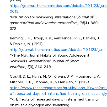
https://journals.humankinetics.com/doi/abs/10.1123/ijs
0015
">Nutrition for swimming.
International journal of
sport nutrition and exercise metabolism
,
24
(4), 360-
372.
Berning, J. R., Troup, J. P., VanHandel, P. J., Daniels, J.,
& Daniels, N. (1991).
http://journals.humankinetics.com/doi/abs/10.1123/ijsn.1
">The Nutritional Habits of Young Adolescent
Swimmers.
International Journal of Sport
Nutrition
,
1
(3), 240-248.
Costill, D. L., Flynn, M. G., Kirwan, J. P., Houmard, J. A.,
Mitchell, J. B., Thomas, R., & Han Park, S. (1988
https://www.researchgate.net/profile/John_Kirwan2/
of-repeated-days-of-intensified-training-on-muscle-
">). Effects of repeated days of intensified training
on muscle glycogen and swimming