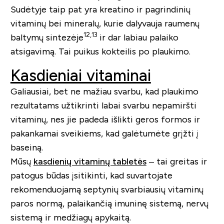
Sudėtyje taip pat yra kreatino ir pagrindinių
vitaminų bei mineralų, kurie dalyvauja raumenų
12,13
baltymų sintezėje
ir dar labiau palaiko
atsigavimą. Tai puikus kokteilis po plaukimo.
Kasdieniai vitaminai
Galiausiai, bet ne mažiau svarbu, kad plaukimo
rezultatams užtikrinti labai svarbu nepamiršti
vitaminų, nes jie padeda išlikti geros formos ir
pakankamai sveikiems, kad galėtumėte grįžti į
baseiną.
Mūsų
kasdienių vitaminų tabletės
– tai greitas ir
patogus būdas įsitikinti, kad suvartojate
rekomenduojamą septynių svarbiausių vitaminų
paros normą, palaikančią imuninę sistemą, nervų
sistemą ir medžiagų apykaitą.