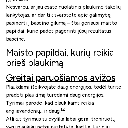
Nesvarbu, ar jau esate nuolatinis plaukimo takelių
lankytojas, ar dar tik svarstote apie galimybę
pasinerti į baseino gilumą – štai geriausi maisto
papildai, kurie padės pagerinti jūsų rezultatus
baseine.
Maisto papildai, kurių reikia
prieš plaukimą
Greitai paruošiamos avižos
Plaukdami išeikvojate daug energijos, todėl turite
pradėti plaukimą turėdami daug energijos.
Tyrimai parodė, kad plaukikams reikia
1,2
angliavandenių... ir daug.
Atlikus tyrimus su dvylika labai gerai treniruotų
vyrų plaukikų netgi nustatyta, kad kai kurie jų