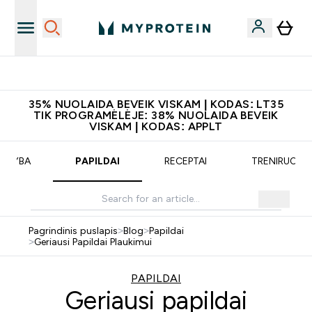
Pagalbos Centras
35% NUOLAIDA BEVEIK VISKAM | KODAS: LT35
TIK PROGRAMĖLĖJE: 38% NUOLAIDA BEVEIK
VISKAM | KODAS: APPLT
MITYBA
PAPILDAI
RECEPTAI
TRENIRUOTĖ
Pagrindinis puslapis
>
Blog
>
Papildai
>
Geriausi Papildai Plaukimui
PAPILDAI
Geriausi papildai