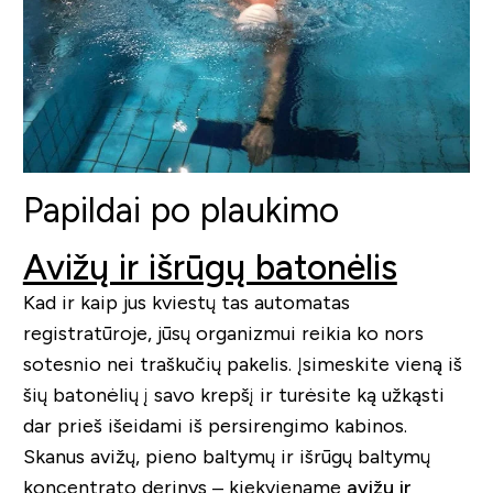
Papildai po plaukimo
Avižų ir išrūgų batonėlis
Kad ir kaip jus kviestų tas automatas
registratūroje, jūsų organizmui reikia ko nors
sotesnio nei traškučių pakelis. Įsimeskite vieną iš
šių batonėlių į savo krepšį ir turėsite ką užkąsti
dar prieš išeidami iš persirengimo kabinos.
Skanus avižų, pieno baltymų ir išrūgų baltymų
koncentrato derinys – kiekviename
avižų ir