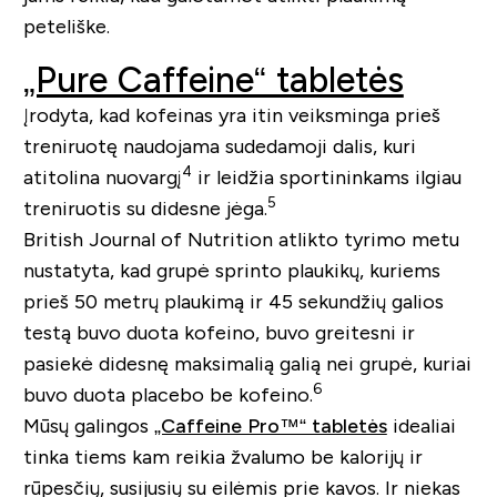
peteliške.
„Pure Caffeine“ tabletės
Įrodyta, kad kofeinas yra itin veiksminga prieš
treniruotę naudojama sudedamoji dalis, kuri
4
atitolina nuovargį
ir leidžia sportininkams ilgiau
5
treniruotis su didesne jėga.
British Journal of Nutrition atlikto tyrimo metu
nustatyta, kad grupė sprinto plaukikų, kuriems
prieš 50 metrų plaukimą ir 45 sekundžių galios
testą buvo duota kofeino, buvo greitesni ir
pasiekė didesnę maksimalią galią nei grupė, kuriai
6
buvo duota placebo be kofeino.
Mūsų galingos
„Caffeine Pro™“ tabletės
idealiai
tinka tiems kam reikia žvalumo be kalorijų ir
rūpesčių, susijusių su eilėmis prie kavos. Ir niekas