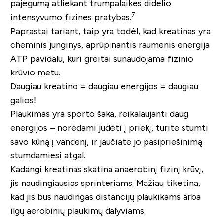
pajėgumą atliekant trumpalaikes didelio
7
intensyvumo fizines pratybas.
Paprastai tariant, taip yra todėl, kad kreatinas yra
cheminis junginys, aprūpinantis raumenis energija
ATP pavidalu, kuri greitai sunaudojama fizinio
krūvio metu.
Daugiau kreatino = daugiau energijos = daugiau
galios!
Plaukimas yra sporto šaka, reikalaujanti daug
energijos – norėdami judėti į priekį, turite stumti
savo kūną į vandenį, ir jaučiate jo pasipriešinimą
stumdamiesi atgal.
Kadangi kreatinas skatina anaerobinį fizinį krūvį,
jis naudingiausias sprinteriams. Mažiau tikėtina,
kad jis bus naudingas distancijų plaukikams arba
ilgų aerobinių plaukimų dalyviams.