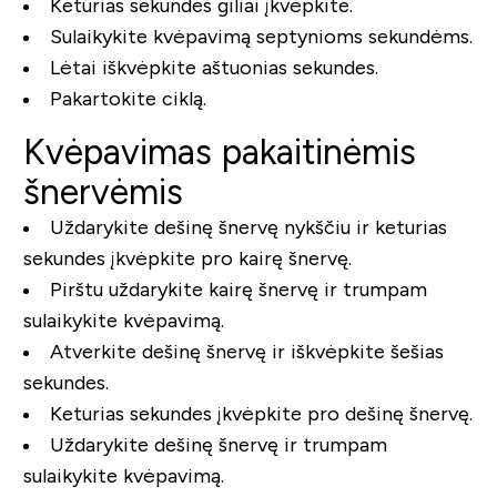
Keturias sekundes giliai įkvėpkite.
Sulaikykite kvėpavimą septynioms sekundėms.
Lėtai iškvėpkite aštuonias sekundes.
Pakartokite ciklą.
Kvėpavimas pakaitinėmis
šnervėmis
Uždarykite dešinę šnervę nykščiu ir keturias
sekundes įkvėpkite pro kairę šnervę.
Pirštu uždarykite kairę šnervę ir trumpam
sulaikykite kvėpavimą.
Atverkite dešinę šnervę ir iškvėpkite šešias
sekundes.
Keturias sekundes įkvėpkite pro dešinę šnervę.
Uždarykite dešinę šnervę ir trumpam
sulaikykite kvėpavimą.