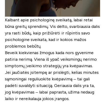
Kalbant apie psichologinę sveikatą, labai retai
būna greitų sprendimų. Vis dėlto, svarbiausia dalis
yra rasti būdų, kaip prižiūrėti ir rūpintis savo
psichologine sveikata, kad ir kokios mažos
problemos bebūtų.
Beveik kiekvienas žmogus kada nors gyvenime
patiria nerimą. Viena iš ypač veiksmingų nerimo
simptomų įveikimo strategijų yra kvėpavimas.
Jei jaučiatės įsitempę ar prislėgti, kelias minutes
sąmoningai reguliuokite kvėpavimą – tai gali
padėti suvaldyti situaciją. Geriausia dalis yra ta,
jog kvėpavimas – labai paprasta, užima nedaug
laiko ir nereikalauja jokios įrangos.