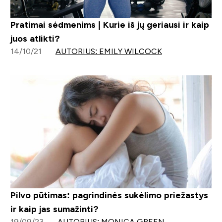
Pratimai sėdmenims | Kurie iš jų geriausi ir kaip
juos atlikti?
14/10/21
AUTORIUS: EMILY WILCOCK
Pilvo pūtimas: pagrindinės sukėlimo priežastys
ir kaip jas sumažinti?
19/09/23
AUTORIUS: MONICA GREEN