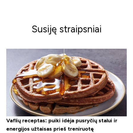
Susiję straipsniai
Vaflių receptas: puiki idėja pusryčių stalui ir
energijos užtaisas prieš treniruotę