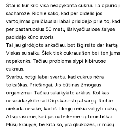
Štai iš kur kilo visa neapykanta cukrui. Ta bjaurioji
sacharozė. Richie sako, kad per didelis jos
vartojimas greičiausiai labai prisidėjo prie to, kad
per pastaruosius 50 metų išsivysčiusiose šalyse
padidėjo kūno svoris.
Tai jau girdėjote anksčiau, bet išgirsite dar kartą.
Viskas su saiku. Šiek tiek cukraus šen bei ten jums
nepakenks. Tačiau problema slypi kibiruose
cukraus.
Svarbu, netgi labai svarbu, kad cukrus nėra
toksiškas. Priešingai. Jis būtinas žmogaus
organizmui. Tačiau sulaikykite arklius. Kol kas
nesusidarykite saldžių skanėstų atsargų. Richie
niekada nesakė, kad iš tikrųjų reikia valgyti cukrų.
Atsiprašome, kad jus nuteikėme optimistiškai.
Mūsų kraujyje, be kita ko, yra gliukozės, ir mūsų