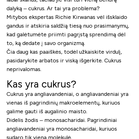
dalyką – cukrus. Ar tai yra problema?
Mitybos ekspertas Richie Kirwanas vėl išsklaido
gandus ir atskiria saldžią tiesą nuo prasimanymų,
kad galėtumėte priimti pagrįstą sprendimą dėl
to, ką dedate į savo organizmą.
Čia daug kas paaiškės, todėl užkaiskite virdulį,
pasidarykite arbatos ir viską išgerkite. Cukrus
neprivalomas.
Kas yra cukrus?
Cukrus yra angliavandeniai, o angliavandeniai yra
vienas iš pagrindinių makroelementų, kuriuos
galime gauti iš augalinio maisto.
Didelis žodis – monosacharidai. Pagrindiniai
angliavandeniai yra monosacharidai, kuriuos
sudaro tik viena molekulė.