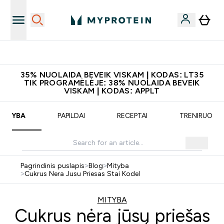
Atsisiųskite programėlę
35% NUOLAIDA BEVEIK VISKAM | KODAS: LT35
TIK PROGRAMĖLĖJE: 38% NUOLAIDA BEVEIK
VISKAM | KODAS: APPLT
MITYBA
PAPILDAI
RECEPTAI
TRENIRUOTĖ
Pagrindinis puslapis
>
Blog
>
Mityba
>
Cukrus Nera Jusu Priesas Stai Kodel
MITYBA
Cukrus nėra jūsų priešas