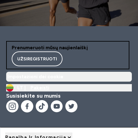
Prenumeruoti mūsų naujienlaiškį
UŽSIREGISTRUOTI
Impostazioni dei cookie
LT |
Pakeisti
Susisiekite su mumis
Pagalba Ir Informacija