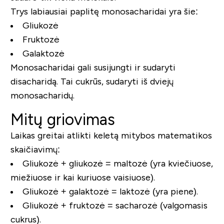
Trys labiausiai paplitę monosacharidai yra šie:
Gliukozė
Fruktozė
Galaktozė
Monosacharidai gali susijungti ir sudaryti
disacharidą. Tai cukrūs, sudaryti iš dviejų
monosacharidų.
Mitų griovimas
Laikas greitai atlikti keletą mitybos matematikos
skaičiavimų:
Gliukozė + gliukozė = maltozė (yra kviečiuose,
miežiuose ir kai kuriuose vaisiuose).
Gliukozė + galaktozė = laktozė (yra piene).
Gliukozė + fruktozė = sacharozė (valgomasis
cukrus).