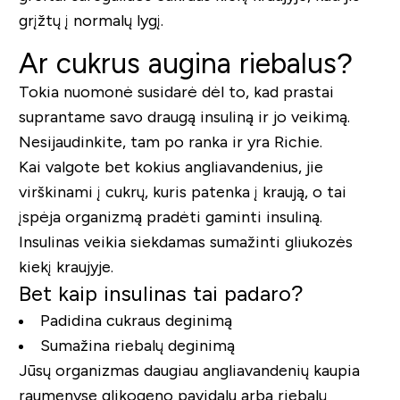
grįžtų į normalų lygį.
Ar cukrus augina riebalus?
Tokia nuomonė susidarė dėl to, kad prastai
suprantame savo draugą insuliną ir jo veikimą.
Nesijaudinkite, tam po ranka ir yra Richie.
Kai valgote bet kokius angliavandenius, jie
virškinami į cukrų, kuris patenka į kraują, o tai
įspėja organizmą pradėti gaminti insuliną.
Insulinas veikia siekdamas sumažinti gliukozės
kiekį kraujyje.
Bet kaip insulinas tai padaro?
Padidina cukraus deginimą
Sumažina riebalų deginimą
Jūsų organizmas daugiau angliavandenių kaupia
raumenyse glikogeno pavidalu arba riebalų