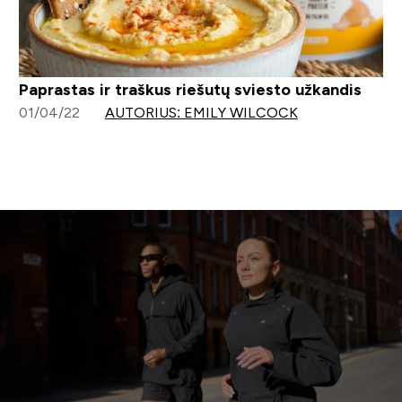
Paprastas ir traškus riešutų sviesto užkandis
01/04/22
AUTORIUS: EMILY WILCOCK