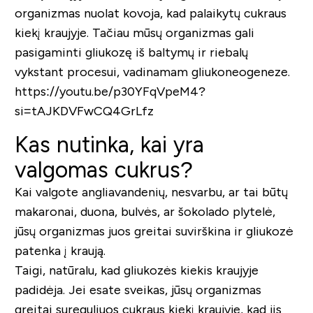
organizmas nuolat kovoja, kad palaikytų cukraus
kiekį kraujyje. Tačiau mūsų organizmas gali
pasigaminti gliukozę iš baltymų ir riebalų
vykstant procesui, vadinamam gliukoneogeneze.
https://youtu.be/p30YFqVpeM4?
si=tAJKDVFwCQ4GrLfz
Kas nutinka, kai yra
valgomas cukrus?
Kai valgote angliavandenių, nesvarbu, ar tai būtų
makaronai, duona, bulvės, ar šokolado plytelė,
jūsų organizmas juos greitai suvirškina ir gliukozė
patenka į kraują.
Taigi, natūralu, kad gliukozės kiekis kraujyje
padidėja. Jei esate sveikas, jūsų organizmas
greitai sureguliuos cukraus kiekį kraujyje, kad jis