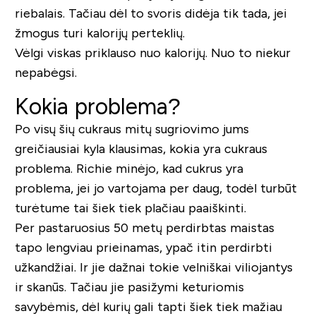
riebalais. Tačiau dėl to svoris didėja tik tada, jei
žmogus turi kalorijų perteklių.
Vėlgi viskas priklauso nuo kalorijų. Nuo to niekur
nepabėgsi.
Kokia problema?
Po visų šių cukraus mitų sugriovimo jums
greičiausiai kyla klausimas, kokia yra cukraus
problema. Richie minėjo, kad cukrus yra
problema, jei jo vartojama per daug, todėl turbūt
turėtume tai šiek tiek plačiau paaiškinti.
Per pastaruosius 50 metų perdirbtas maistas
tapo lengviau prieinamas, ypač itin perdirbti
užkandžiai. Ir jie dažnai tokie velniškai viliojantys
ir skanūs. Tačiau jie pasižymi keturiomis
savybėmis, dėl kurių gali tapti šiek tiek mažiau