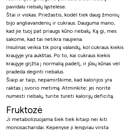
pavidalu riebalų ląstelėse.
Štai ir viskas. Priežastis, kodėl tiek daug žmonių
bijo angliavandenių ir cukraus. Dauguma mano,
kad jie tuoj pat priaugs kūno riebalų. Ką gi, mes
sakome, kad tai netikra naujiena.
Insulinas veikia tik porą valandų, kol cukraus kiekis
kraujyje yra aukštas. Po to, kai cukraus kiekis
kraujyje grįžta į normalią padėtį, ir jūsų kūnas vėl
pradeda deginti riebalus.
Šiaip ar taip, nepamirškime, kad kalorijos yra
raktas į svorio metimą. Atminkite: jei norite
numesti riebalų, turite turėti kalorijų deficitą.
Fruktozė
Ji metabolizuojama šiek tiek kitaip nei kiti
monosacharidai. Kepenyse ji lengviau virsta