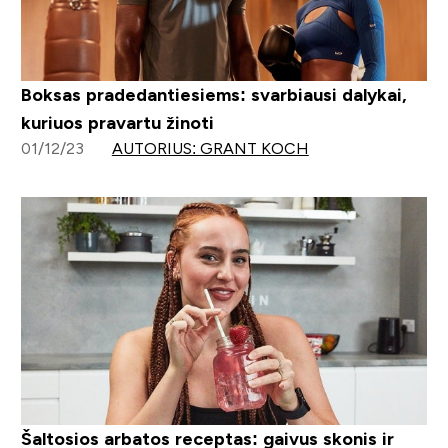
Boksas pradedantiesiems: svarbiausi dalykai,
kuriuos pravartu žinoti
01/12/23
AUTORIUS: GRANT KOCH
Šaltosios arbatos receptas: gaivus skonis ir