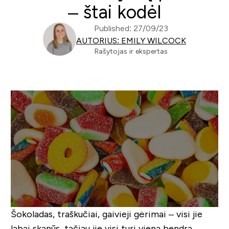
– štai kodėl
Published: 27/09/23
AUTORIUS: EMILY WILCOCK
Rašytojas ir ekspertas
Šokoladas, traškučiai, gaivieji gėrimai – visi jie
labai skanūs, tačiau jie visi turi vieną bendrą