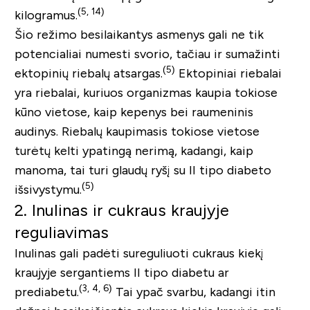
(
5, 14)
kilogramus.
Šio režimo besilaikantys asmenys gali ne tik
potencialiai numesti svorio, tačiau ir sumažinti
(
5)
ektopinių riebalų atsargas.
Ektopiniai riebalai
yra riebalai, kuriuos organizmas kaupia tokiose
kūno vietose, kaip kepenys bei raumeninis
audinys. Riebalų kaupimasis tokiose vietose
turėtų kelti ypatingą nerimą, kadangi, kaip
manoma, tai turi glaudų ryšį su II tipo diabeto
(
5)
išsivystymu.
2. Inulinas ir cukraus kraujyje
reguliavimas
Inulinas gali padėti sureguliuoti cukraus kiekį
kraujyje sergantiems II tipo diabetu ar
(3, 4, 6
)
prediabetu.
Tai ypač svarbu, kadangi itin