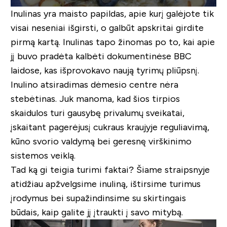
Inulinas yra maisto papildas, apie kurį galėjote tik
visai neseniai išgirsti, o galbūt apskritai girdite
pirmą kartą. Inulinas tapo žinomas po to, kai apie
jį buvo pradėta kalbėti dokumentinėse BBC
laidose, kas išprovokavo naują tyrimų pliūpsnį.
Inulino atsiradimas dėmesio centre nėra
stebėtinas. Juk manoma, kad šios tirpios
skaidulos turi gausybę privalumų sveikatai,
įskaitant pagerėjusį cukraus kraujyje reguliavimą,
kūno svorio valdymą bei geresnę virškinimo
sistemos veiklą.
Tad ką gi teigia turimi faktai? Šiame straipsnyje
atidžiau apžvelgsime inuliną, ištirsime turimus
įrodymus bei supažindinsime su skirtingais
būdais, kaip galite jį įtraukti į savo mitybą.