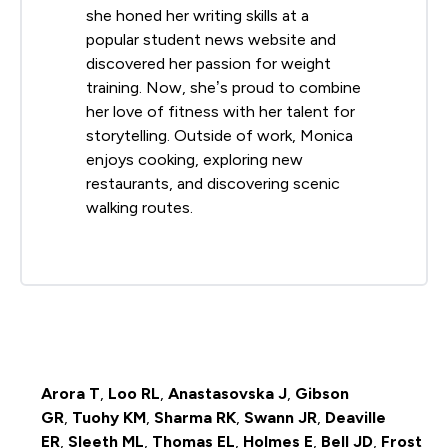
she honed her writing skills at a
popular student news website and
discovered her passion for weight
training. Now, she’s proud to combine
her love of fitness with her talent for
storytelling. Outside of work, Monica
enjoys cooking, exploring new
restaurants, and discovering scenic
walking routes.
Arora T
,
Loo RL
,
Anastasovska J
,
Gibson
GR
,
Tuohy KM
,
Sharma RK
,
Swann JR
,
Deaville
ER
,
Sleeth ML
,
Thomas EL
,
Holmes E
,
Bell JD
,
Frost