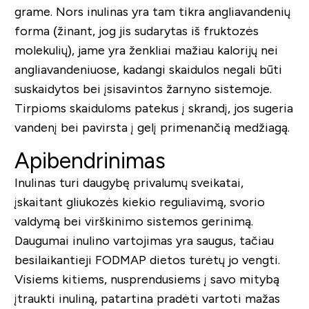
grame. Nors inulinas yra tam tikra angliavandenių
forma (žinant, jog jis sudarytas iš fruktozės
molekulių), jame yra ženkliai mažiau kalorijų nei
angliavandeniuose, kadangi skaidulos negali būti
suskaidytos bei įsisavintos žarnyno sistemoje.
Tirpioms skaiduloms patekus į skrandį, jos sugeria
vandenį bei pavirsta į gelį primenančią medžiagą.
Apibendrinimas
Inulinas turi daugybę privalumų sveikatai,
įskaitant gliukozės kiekio reguliavimą, svorio
valdymą bei virškinimo sistemos gerinimą.
Daugumai inulino vartojimas yra saugus, tačiau
besilaikantieji FODMAP dietos turėtų jo vengti.
Visiems kitiems, nusprendusiems į savo mitybą
įtraukti inuliną, patartina pradėti vartoti mažas