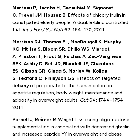
Marteau P
,
Jacobs H
,
Cazaubiel M
,
Signoret
C
,
Prevel JM
,
Housez B
. Effects of chicory inulin in
constipated elderly people: A double-blind controlled
trial.
Int J Food Sci Nutr
62: 164–170, 2011.
Morrison DJ
,
Thomas EL
,
MacDougall K
,
Murphy
KG
,
Mt-Isa S
,
Bloom SR
,
Dhillo WS
,
Viardot
A
,
Preston T
,
Frost G
,
Psichas A
,
Zac-Varghese
SEK
,
Ashby D
,
Bell JD
,
Blundell JE
,
Chambers
ES
,
Gibson GR
,
Clegg S
,
Morley W
,
Kolida
S
,
Tedford C
,
Finlayson GS
. Effects of targeted
delivery of propionate to the human colon on
appetite regulation, body weight maintenance and
adiposity in overweight adults.
Gut
64: 1744–1754,
2014.
Parnell J
,
Reimer R
. Weight loss during oligofructose
supplementation is associated with decreased ghrelin
and increased peptide YY in overweight and obese