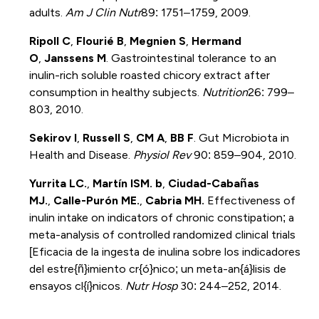
adults.
Am J Clin Nutr
89: 1751–1759, 2009.
Ripoll C
,
Flourié B
,
Megnien S
,
Hermand
O
,
Janssens M
. Gastrointestinal tolerance to an
inulin-rich soluble roasted chicory extract after
consumption in healthy subjects.
Nutrition
26: 799–
803, 2010.
Sekirov I
,
Russell S
,
CM A
,
BB F
. Gut Microbiota in
Health and Disease.
Physiol Rev
90: 859–904, 2010.
Yurrita LC.
,
Martín ISM. b
,
Ciudad-Cabañas
MJ.
,
Calle-Purón ME.
,
Cabria MH.
Effectiveness of
inulin intake on indicators of chronic constipation; a
meta-analysis of controlled randomized clinical trials
[Eficacia de la ingesta de inulina sobre los indicadores
del estre{ñ}imiento cr{ó}nico; un meta-an{á}lisis de
ensayos cl{í}nicos.
Nutr Hosp
30: 244–252, 2014.