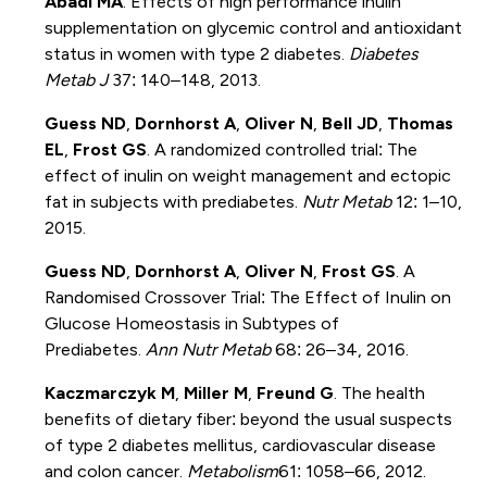
Abadi MA
. Effects of high performance inulin
supplementation on glycemic control and antioxidant
status in women with type 2 diabetes.
Diabetes
Metab J
37: 140–148, 2013.
Guess ND
,
Dornhorst A
,
Oliver N
,
Bell JD
,
Thomas
EL
,
Frost GS
. A randomized controlled trial: The
effect of inulin on weight management and ectopic
fat in subjects with prediabetes.
Nutr Metab
12: 1–10,
2015.
Guess ND
,
Dornhorst A
,
Oliver N
,
Frost GS
. A
Randomised Crossover Trial: The Effect of Inulin on
Glucose Homeostasis in Subtypes of
Prediabetes.
Ann Nutr Metab
68: 26–34, 2016.
Kaczmarczyk M
,
Miller M
,
Freund G
. The health
benefits of dietary fiber: beyond the usual suspects
of type 2 diabetes mellitus, cardiovascular disease
and colon cancer.
Metabolism
61: 1058–66, 2012.