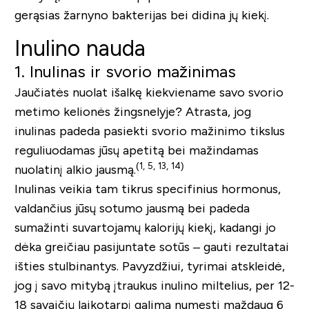
gerąsias žarnyno bakterijas bei didina jų kiekį.
Inulino nauda
1. Inulinas ir svorio mažinimas
Jaučiatės nuolat išalkę kiekviename savo svorio
metimo kelionės žingsnelyje? Atrasta, jog
inulinas padeda pasiekti svorio mažinimo tikslus
reguliuodamas jūsų apetitą bei mažindamas
(
1, 5, 13, 14)
nuolatinį alkio jausmą.
Inulinas veikia tam tikrus specifinius hormonus,
valdančius jūsų sotumo jausmą bei padeda
sumažinti suvartojamų kalorijų kiekį, kadangi jo
dėka greičiau pasijuntate sotūs – gauti rezultatai
išties stulbinantys. Pavyzdžiui, tyrimai atskleidė,
jog į savo mitybą įtraukus inulino miltelius, per 12-
18 savaičių laikotarpį galima numesti maždaug 6