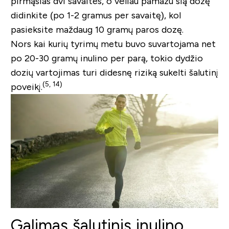
pirmąsias dvi savaites, o vėliau pamažu šią dozę
didinkite (po 1-2 gramus per savaitę), kol
pasieksite maždaug 10 gramų paros dozę.
Nors kai kurių tyrimų metu buvo suvartojama net
po 20-30 gramų inulino per parą, tokio dydžio
dozių vartojimas turi didesnę riziką sukelti šalutinį
(5, 14
)
poveikį.
Galimas šalutinis inulino