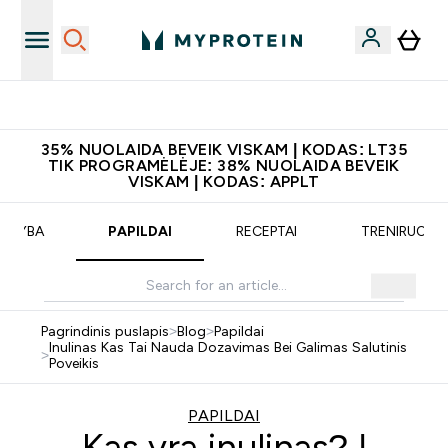
Atsisiųskite programėlę
35% NUOLAIDA BEVEIK VISKAM | KODAS: LT35
TIK PROGRAMĖLĖJE: 38% NUOLAIDA BEVEIK
VISKAM | KODAS: APPLT
MITYBA
PAPILDAI
RECEPTAI
TRENIRUOTĖ
Pagrindinis puslapis
>
Blog
>
Papildai
Inulinas Kas Tai Nauda Dozavimas Bei Galimas Salutinis
>
Poveikis
PAPILDAI
Kas yra inulinas? |