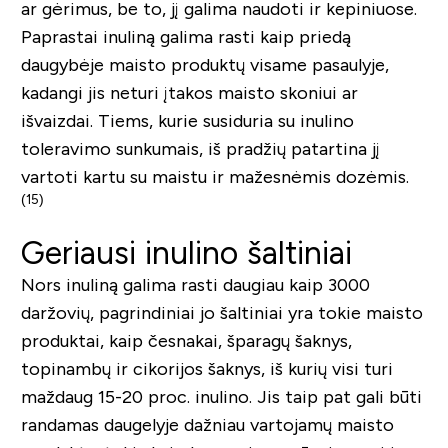
ar gėrimus, be to, jį galima naudoti ir kepiniuose.
Paprastai inuliną galima rasti kaip priedą
daugybėje maisto produktų visame pasaulyje,
kadangi jis neturi įtakos maisto skoniui ar
išvaizdai. Tiems, kurie susiduria su inulino
toleravimo sunkumais, iš pradžių patartina jį
vartoti kartu su maistu ir mažesnėmis dozėmis.
(15
)
Geriausi inulino šaltiniai
Nors inuliną galima rasti daugiau kaip 3000
daržovių, pagrindiniai jo šaltiniai yra tokie maisto
produktai, kaip česnakai, šparagų šaknys,
topinambų ir cikorijos šaknys, iš kurių visi turi
maždaug 15-20 proc. inulino. Jis taip pat gali būti
randamas daugelyje dažniau vartojamų maisto