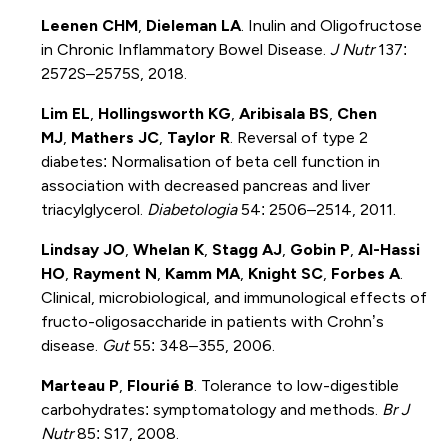
Leenen CHM
,
Dieleman LA
. Inulin and Oligofructose
in Chronic Inflammatory Bowel Disease.
J Nutr
137:
2572S–2575S, 2018.
Lim EL
,
Hollingsworth KG
,
Aribisala BS
,
Chen
MJ
,
Mathers JC
,
Taylor R
. Reversal of type 2
diabetes: Normalisation of beta cell function in
association with decreased pancreas and liver
triacylglycerol.
Diabetologia
54: 2506–2514, 2011.
Lindsay JO
,
Whelan K
,
Stagg AJ
,
Gobin P
,
Al-Hassi
HO
,
Rayment N
,
Kamm MA
,
Knight SC
,
Forbes A
.
Clinical, microbiological, and immunological effects of
fructo-oligosaccharide in patients with Crohn’s
disease.
Gut
55: 348–355, 2006.
Marteau P
,
Flourié B
. Tolerance to low-digestible
carbohydrates: symptomatology and methods.
Br J
Nutr
85: S17, 2008.