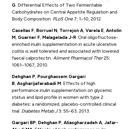
G
. Differential Effects of Two Fermentable
Carbohydrates on Central Appetite Regulation and
Body Composition.
PLoS One
7: 1–10, 2012.
Casellas F
,
Borruel N
,
Torrejon A
,
Varela E
,
Antolin
M
,
Guarner F
,
Malagelada J-R
. Oral oligofructose-
enriched inulin supplementation in acute ulcerative
colitis is well tolerated and associated with lowered
faecal calprotectin.
Aliment Pharmacol Ther
25:
1061–1067, 2010.
Dehghan P
,
Pourghassem Gargari
B
,
Asgharijafarabadi M
. Effects of high
performance inulin supplementation on glycemic
status and lipid profile in women with type 2
diabetes: a randomized, placebo-controlled clinical
trial.
Diabetes Metab J
3: 55–63, 2013.
Gargari BP
,
Dehghan P
,
Aliasgharzadeh A
,
Jafar-