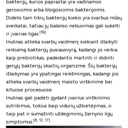
bakterijų, kurios paprastai yra vadinamos
gerosiomis arba blogosiomis bakterijomis.
Didelis tam tikrų bakterijų kiekis yra svarbus mūsų
sveikatai, tačiau jų balanso nebuvimas gali sukelti
(16
)
ir įvairias ligas.
Inulinas atlieka svarbų vaidmenį siekiant išlaikyti
reikiamą bakterijų pusiausvyrą, kadangi jis veikia
kaip prebiotikas, padedantis maitinti ir didinti
gerųjų bakterijų skaičių organizme. Šių bakterijų
išlaikymas yra ypatingai reikšmingas, kadangi jos
atlieka svarbų vaidmenį maisto virškinime bei
kituose procesuose.
Inulinas gali padėti gydant įvairius virškinimo
sutrikimus, tokius kaip vidurių užkietėjimas, o
taip pat ir sumažinti uždegiminių žarnyno ligų
(8, 12, 17
)
simptomus.