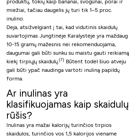
produktų, tokių kaip bananai, svogūnai, porai ir
miežiai, tačiau daugelis jų turi tik 1–5 proc.
inulino.
Deja, atsižvelgiant į tai, kad vidutinis skaidulų
suvartojimas Jungtinėje Karalystėje yra maždaug
10-15 gramų mažesnis nei rekomenduojama,
daugumai gali būti sunku su maistu gauti reikiamą
(7
)
kiekį tirpiųjų skaidulų.
Būtent todėl šiuo atveju
gali būti ypač naudinga vartoti inuliną papildų
forma.
Ar inulinas yra
klasifikuojamas kaip skaidulų
rūšis?
Inulinas yra mažai kalorijų turinčios tirpios
skaidulos, turinčios vos 1,5 kalorijos viename