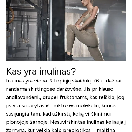
Kas yra inulinas?
Inulinas yra viena iš tirpiųjų skaidulų rūšių, dažnai
randama skirtingose daržovėse. Jis priklauso
angliavandenių grupei fruktanams, kas reiškia, jog
jis yra sudarytas iš fruktozės molekulių, kurios
susijungia tam, kad užkirstų kelią virškinimui
plonojoje žarnoje. Nesuvirškintas inulinas keliauja į
žarnyną, kur veikia kaip prebiotikas – maitina