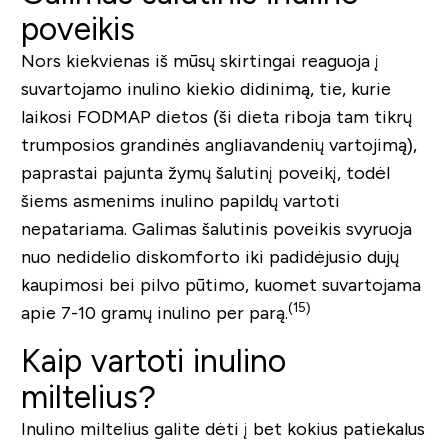
poveikis
Nors kiekvienas iš mūsų skirtingai reaguoja į
suvartojamo inulino kiekio didinimą, tie, kurie
laikosi FODMAP dietos (ši dieta riboja tam tikrų
trumposios grandinės angliavandenių vartojimą),
paprastai pajunta žymų šalutinį poveikį, todėl
šiems asmenims inulino papildų vartoti
nepatariama.
Galimas šalutinis poveikis svyruoja
nuo nedidelio diskomforto iki padidėjusio dujų
kaupimosi bei pilvo pūtimo, kuomet suvartojama
(15
)
apie 7-10 gramų inulino per parą.
Kaip vartoti inulino
miltelius?
Inulino miltelius galite dėti į bet kokius patiekalus