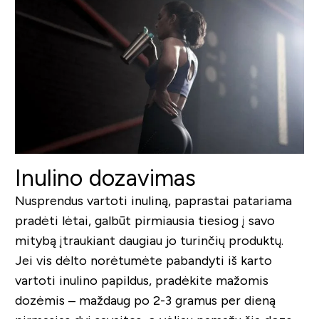
Inulino dozavimas
Nusprendus vartoti inuliną, paprastai patariama
pradėti lėtai, galbūt pirmiausia tiesiog į savo
mitybą įtraukiant daugiau jo turinčių produktų.
Jei vis dėlto norėtumėte pabandyti iš karto
vartoti inulino papildus, pradėkite mažomis
dozėmis – maždaug po 2-3 gramus per dieną