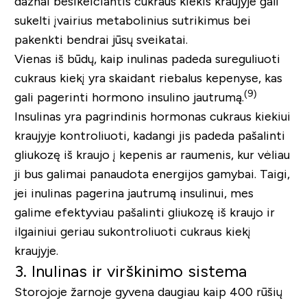
dažnai besikeičiantis cukraus kiekis kraujyje gali
sukelti įvairius metabolinius sutrikimus bei
pakenkti bendrai jūsų sveikatai.
Vienas iš būdų, kaip inulinas padeda sureguliuoti
cukraus kiekį yra skaidant riebalus kepenyse, kas
(9
)
gali pagerinti hormono insulino jautrumą.
Insulinas yra pagrindinis hormonas cukraus kiekiui
kraujyje kontroliuoti, kadangi jis padeda pašalinti
gliukozę iš kraujo į kepenis ar raumenis, kur vėliau
ji bus galimai panaudota energijos gamybai. Taigi,
jei inulinas pagerina jautrumą insulinui, mes
galime efektyviau pašalinti gliukozę iš kraujo ir
ilgainiui geriau sukontroliuoti cukraus kiekį
kraujyje.
3. Inulinas ir virškinimo sistema
Storojoje žarnoje gyvena daugiau kaip 400 rūšių