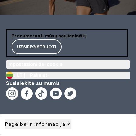
Prenumeruoti mūsų naujienlaiškį
UŽSIREGISTRUOTI
Impostazioni dei cookie
LT |
Pakeisti
Susisiekite su mumis
Pagalba Ir Informacija