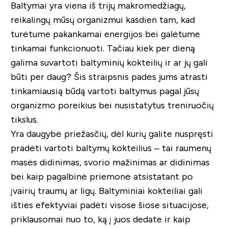
Baltymai yra viena iš trijų makromedžiagų,
reikalingų mūsų organizmui kasdien tam, kad
turėtume pakankamai energijos bei galėtume
tinkamai funkcionuoti. Tačiau kiek per dieną
galima suvartoti baltyminių kokteilių ir ar jų gali
būti per daug? Šis straipsnis padės jums atrasti
tinkamiausią būdą vartoti baltymus pagal jūsų
organizmo poreikius bei nusistatytus treniruočių
tikslus.
Yra daugybė priežasčių, dėl kurių galite nuspręsti
pradėti vartoti baltymų kokteilius – tai raumenų
masės didinimas, svorio mažinimas ar didinimas
bei kaip pagalbinė priemonė atsistatant po
įvairių traumų ar ligų. Baltyminiai kokteiliai gali
išties efektyviai padėti visose šiose situacijose,
priklausomai nuo to, ką į juos dedate ir kaip