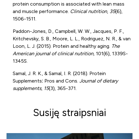
protein consumption is associated with lean mass
and muscle performance.
Clinical nutrition
,
35
(6),
1506-1511.
Paddon-Jones, D., Campbell, W. W., Jacques, P. F.,
Kritchevsky, S. B., Moore, L. L., Rodriguez, N. R., & van
Loon, L. J. (2015). Protein and healthy aging.
The
American journal of clinical nutrition,
101(6), 1339S-
1345S.
Samal, J. R. K., & Samal, I. R. (2018). Protein
Supplements: Pros and Cons.
Journal of dietary
supplements
,
15
(3), 365-371.
Susiję straipsniai