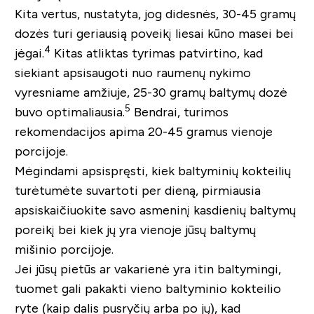
Kita vertus, nustatyta, jog didesnės, 30-45 gramų
dozės turi geriausią poveikį liesai kūno masei bei
4
jėgai.
Kitas atliktas tyrimas patvirtino, kad
siekiant apsisaugoti nuo raumenų nykimo
vyresniame amžiuje, 25-30 gramų baltymų dozė
5
buvo optimaliausia.
Bendrai, turimos
rekomendacijos apima 20-45 gramus vienoje
porcijoje.
Mėgindami apsispręsti, kiek baltyminių kokteilių
turėtumėte suvartoti per dieną, pirmiausia
apsiskaičiuokite savo asmeninį kasdienių baltymų
poreikį bei kiek jų yra vienoje jūsų baltymų
mišinio porcijoje.
Jei jūsų pietūs ar vakarienė yra itin baltymingi,
tuomet gali pakakti vieno baltyminio kokteilio
ryte (kaip dalis pusryčių arba po jų), kad