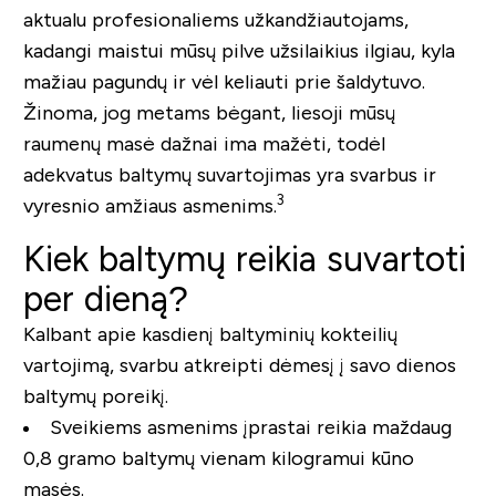
aktualu profesionaliems užkandžiautojams,
kadangi maistui mūsų pilve užsilaikius ilgiau, kyla
mažiau pagundų ir vėl keliauti prie šaldytuvo.
Žinoma, jog metams bėgant, liesoji mūsų
raumenų masė dažnai ima mažėti, todėl
adekvatus baltymų suvartojimas yra svarbus ir
3
vyresnio amžiaus asmenims.
Kiek baltymų reikia suvartoti
per dieną?
Kalbant apie kasdienį baltyminių kokteilių
vartojimą, svarbu atkreipti dėmesį į savo dienos
baltymų poreikį.
Sveikiems asmenims
įprastai reikia maždaug
0,8 gramo baltymų vienam kilogramui kūno
masės.