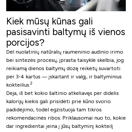
Kiek mūsų kūnas gali
pasisavinti baltymų iš vienos
porcijos?
Dėl nuolatinių natūralių raumeninio audinio irimo
bei sintezės procesų, įprasta taisyklė skelbia, jog
reikiamą dienos baltymų dozę reikėtų suvartoti
per 3-4 kartus — įskaitant ir valgį, ir baltyminius
2
kokteilius.
Deja, iš bet kokio šaltinio atkeliavęs per didelis
kalorijų kiekis gali prisidėti prie kūno svorio
padidėjimo, todėl egzistuoja tam tikros
rekomendacinės ribos. Priklausomai nuo to, kokie
dar ingredientai įeina į jūsų baltyminį kokteilį