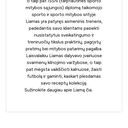
o taip pat ISSN (tarptautinės sporto
mitybos sąjungos) diplomą taikomojo
sporto ir sporto mitybos srityje.
Liamas yra patyręs asmeninis treneris,
padedantis savo klientams pasiekti
nusistatytus sveikatingumo ir
treniruočių tikslus praktinių, pagrįstų
pratimų bei mitybos patarimų pagalba.
Laisvalaikiu Liamas dalyvavo įvairiuose
svarmenų kilnojimo varžybose, o taip
pat mėgsta vaikščioti kalnuose, žaisti
futbolą ir gaminti, kaskart plėsdamas
savo receptų kolekciją.
Sužinokite daugiau apie Liamą
čia
.