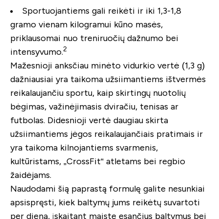
Sportuojantiems
gali reikėti ir iki 1,3-1,8
gramo vienam kilogramui kūno masės,
priklausomai nuo treniruočių dažnumo bei
2
intensyvumo.
Mažesnioji anksčiau minėto vidurkio vertė (1,3 g)
dažniausiai yra taikoma užsiimantiems ištvermės
reikalaujančiu sportu, kaip skirtingų nuotolių
bėgimas, važinėjimasis dviračiu, tenisas ar
futbolas. Didesnioji vertė daugiau skirta
užsiimantiems jėgos reikalaujančiais pratimais ir
yra taikoma kilnojantiems svarmenis,
kultūristams, „CrossFit“ atletams bei regbio
žaidėjams.
Naudodami šią paprastą formulę galite nesunkiai
apsispręsti, kiek baltymų jums reikėtų suvartoti
per dieną, įskaitant maiste esančius baltymus bei