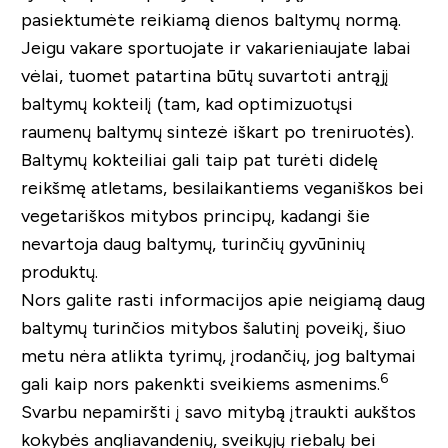
pasiektumėte reikiamą dienos baltymų normą.
Jeigu vakare sportuojate ir vakarieniaujate labai
vėlai, tuomet patartina būtų suvartoti antrąjį
baltymų kokteilį (tam, kad optimizuotųsi
raumenų baltymų sintezė iškart po treniruotės).
Baltymų kokteiliai gali taip pat turėti didelę
reikšmę atletams, besilaikantiems veganiškos bei
vegetariškos mitybos principų, kadangi šie
nevartoja daug baltymų, turinčių gyvūninių
produktų.
Nors galite rasti informacijos apie neigiamą daug
baltymų turinčios mitybos šalutinį poveikį, šiuo
metu nėra atlikta tyrimų, įrodančių, jog baltymai
6
gali kaip nors pakenkti sveikiems asmenims.
Svarbu nepamiršti į savo mitybą įtraukti aukštos
kokybės angliavandenių, sveikųjų riebalų bei