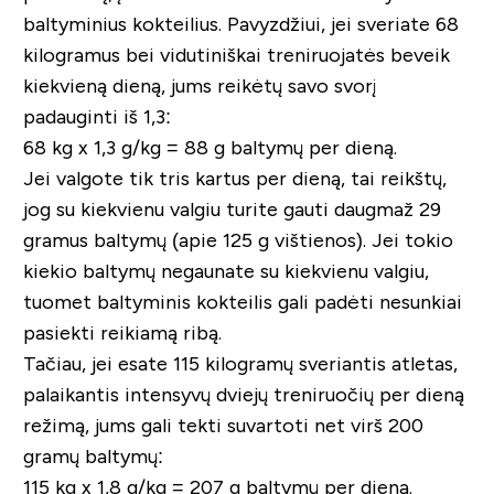
baltyminius kokteilius. Pavyzdžiui, jei sveriate 68
kilogramus bei vidutiniškai treniruojatės beveik
kiekvieną dieną, jums reikėtų savo svorį
padauginti iš 1,3:
68 kg x 1,3 g/kg = 88 g baltymų per dieną.
Jei valgote tik tris kartus per dieną, tai reikštų,
jog su kiekvienu valgiu turite gauti daugmaž 29
gramus baltymų (apie 125 g vištienos). Jei tokio
kiekio baltymų negaunate su kiekvienu valgiu,
tuomet baltyminis kokteilis gali padėti nesunkiai
pasiekti reikiamą ribą.
Tačiau, jei esate 115 kilogramų sveriantis atletas,
palaikantis intensyvų dviejų treniruočių per dieną
režimą, jums gali tekti suvartoti net virš 200
gramų baltymų:
115 kg x 1,8 g/kg = 207 g baltymų per dieną.