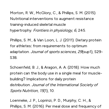
Morton, R. W., McGlory, C., & Phillips, S. M. (2015).
Nutritional interventions to augment resistance
training-induced skeletal muscle
hypertrophy.
Frontiers in physiology
,
6
, 245.
Phillips, S. M., & Van Loon, L. J. (2011). Dietary protein
for athletes: from requirements to optimum
adaptation.
Journal of sports sciences
,
29
(sup1), S29-
S38.
Schoenfeld, B. J., & Aragon, A. A. (2018). How much
protein can the body use in a single meal for muscle-
building? Implications for daily protein
distribution.
Journal of the International Society of
Sports Nutrition
,
15
(1), 10.
Loenneke, J. P., Loprinzi, P. D., Murphy, C. H., &
Phillips, S. M. (2016). Per meal dose and frequency of