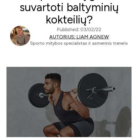
suvartoti baltyminių
kokteilių?
Published: 03/02/22
AUTORIUS: LIAM AGNEW
Sporto mitybos specialistas ir asmeninis treneris