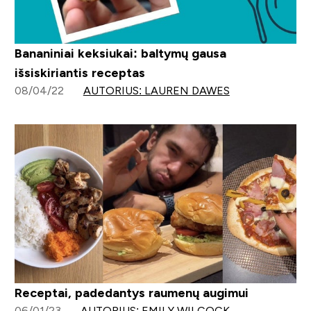
Bananiniai keksiukai: baltymų gausa
išsiskiriantis receptas
08/04/22
AUTORIUS: LAUREN DAWES
Receptai, padedantys raumenų augimui
06/01/23
AUTORIUS: EMILY WILCOCK