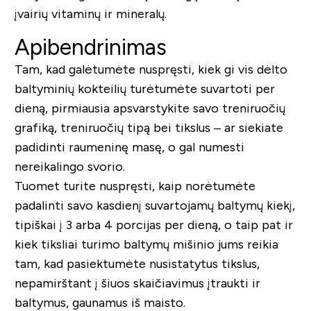
įvairių vitaminų ir mineralų.
Apibendrinimas
Tam, kad galėtumėte nuspręsti, kiek gi vis dėlto
baltyminių kokteilių turėtumėte suvartoti per
dieną, pirmiausia apsvarstykite savo treniruočių
grafiką, treniruočių tipą bei tikslus – ar siekiate
padidinti raumeninę masę, o gal numesti
nereikalingo svorio.
Tuomet turite nuspręsti, kaip norėtumėte
padalinti savo kasdienį suvartojamų baltymų kiekį,
tipiškai į 3 arba 4 porcijas per dieną, o taip pat ir
kiek tiksliai turimo baltymų mišinio jums reikia
tam, kad pasiektumėte nusistatytus tikslus,
nepamirštant į šiuos skaičiavimus įtraukti ir
baltymus, gaunamus iš maisto.