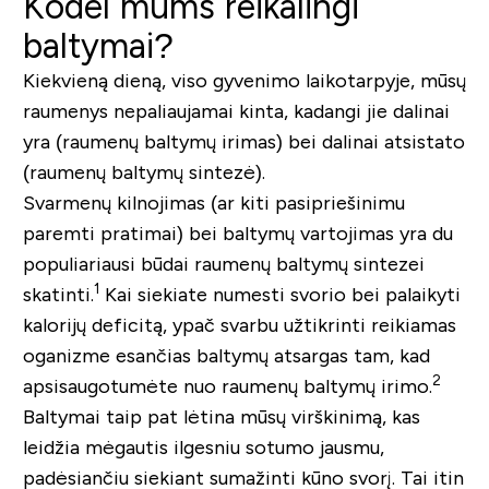
Kodėl mums reikalingi
baltymai?
Kiekvieną dieną, viso gyvenimo laikotarpyje, mūsų
raumenys nepaliaujamai kinta, kadangi jie dalinai
yra (raumenų baltymų irimas) bei dalinai atsistato
(raumenų baltymų sintezė).
Svarmenų kilnojimas (ar kiti pasipriešinimu
paremti pratimai) bei baltymų vartojimas yra du
populiariausi būdai raumenų baltymų sintezei
1
skatinti.
Kai siekiate numesti svorio bei palaikyti
kalorijų deficitą, ypač svarbu užtikrinti reikiamas
oganizme esančias baltymų atsargas tam, kad
2
apsisaugotumėte nuo raumenų baltymų irimo.
Baltymai taip pat lėtina mūsų virškinimą, kas
leidžia mėgautis ilgesniu sotumo jausmu,
padėsiančiu siekiant sumažinti kūno svorį. Tai itin