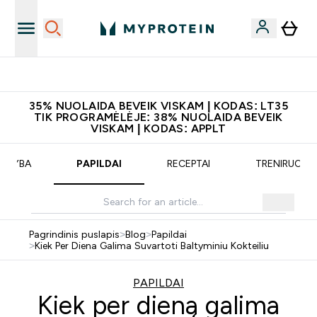
Atsisiųskite programėlę
35% NUOLAIDA BEVEIK VISKAM | KODAS: LT35
TIK PROGRAMĖLĖJE: 38% NUOLAIDA BEVEIK
VISKAM | KODAS: APPLT
MITYBA
PAPILDAI
RECEPTAI
TRENIRUOTĖ
Pagrindinis puslapis
>
Blog
>
Papildai
>
Kiek Per Diena Galima Suvartoti Baltyminiu Kokteiliu
PAPILDAI
Kiek per dieną galima