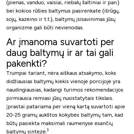
(pienas, vanduo, vaisiai, riebalų šaltiniai ir pan.)
bei kokios rūšies baltymus pasirenkate (išrūgų,
sojų, kazeino ir t.t.), baltymų įsisavinimas jūsų
organizme gali būti nevienodas.
Ar įmanoma suvartoti per
daug baltymų ir ar tai gali
pakenkti?
Trumpai tariant, nėra aiškaus atsakymo, koks
didžiausias baltymų kiekis vienoje porcijoje yra
naudingiausias, kadangi turimos rekomendacijos
pirmiausia remiasi jūsų nusistatytais tikslais.
Įprastai patariama per vieną kartą suvartoti apie
20-25 gramų aukštos kokybės baltymų tam, kad
būtų pasiekta maksimali raumenyse esančių
3
baltymų sintezė.