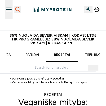
Atsisiųskite programėlę
35% NUOLAIDA BEVEIK VISKAM | KODAS: LT35
TIK PROGRAMĖLĖJE: 38% NUOLAIDA BEVEIK
VISKAM | KODAS: APPLT
MITYBA
PAPILDAI
RECEPTAI
TRENIRUOTĖ
Pagrindinis puslapis
>
Blog
>
Receptai
>
Veganiska Mityba Planas Nauda Ir Receptu Idejos
RECEPTAI
Veganiška mityba: