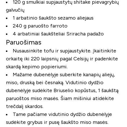
120 g smulkiai supjaustytų shitake pievagrybių
galvučių
1 arbatinio šaukšto sezamo aliejaus
240 g paruošto farroto
4 arbatiniai šaukšteliai Sriracha padažo
Paruošimas
Nusausinkite tofu ir supjaustykite. Įkaitinkite
orkaitę iki 220 laipsnių pagal Celsijų ir padenkite
skardą kepimo popieriumi.
Mažame dubenėlyje suberkite kanapių aliejų,
miso, druską bei česnaką. Vidutinio dydžio
dubenėlyje sudėkite Briuselio kopūstus, 1 šaukštą
paruoštos miso masės. Šiam mišiniui atidėkite
trečdalį skardos.
Tame pačiame vidutinio dydžio dubenėlyje
sudėkite grybus ir pusę šaukšto miso masės.