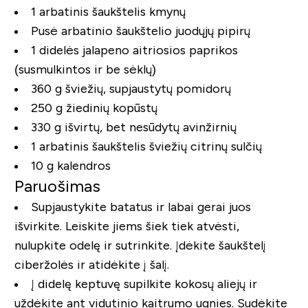
1 arbatinis šaukštelis kmynų
Pusė arbatinio šaukštelio juodųjų pipirų
1 didelės jalapeno aitriosios paprikos
(susmulkintos ir be sėklų)
360 g šviežių, supjaustytų pomidorų
250 g žiedinių kopūstų
330 g išvirtų, bet nesūdytų avinžirnių
1 arbatinis šaukštelis šviežių citrinų sulčių
10 g kalendros
Paruošimas
Supjaustykite batatus ir labai gerai juos
išvirkite. Leiskite jiems šiek tiek atvėsti,
nulupkite odelę ir sutrinkite. Įdėkite šaukštelį
ciberžolės ir atidėkite į šalį.
Į didelę keptuvę supilkite kokosų aliejų ir
uždėkite ant vidutinio kaitrumo ugnies. Sudėkite