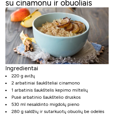
su cinamonu ir obuoliais
Ingredientai
220 g avižų
2 arbatiniai šaukšteliai cinamono
1 arbatinis šaukštelis kepimo miltelių
Pusė arbatinio šaukštelio druskos
530 ml nesaldinto migdolų pieno
280 g saldžių ir sutarkuotų obuolių be odelės