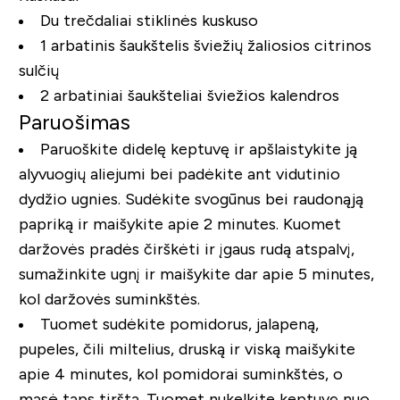
Du trečdaliai stiklinės kuskuso
1 arbatinis šaukštelis šviežių žaliosios citrinos
sulčių
2 arbatiniai šaukšteliai šviežios kalendros
Paruošimas
Paruoškite didelę keptuvę ir apšlaistykite ją
alyvuogių aliejumi bei padėkite ant vidutinio
dydžio ugnies. Sudėkite svogūnus bei raudonąją
papriką ir maišykite apie 2 minutes. Kuomet
daržovės pradės čirškėti ir įgaus rudą atspalvį,
sumažinkite ugnį ir maišykite dar apie 5 minutes,
kol daržovės suminkštės.
Tuomet sudėkite pomidorus, jalapeną,
pupeles, čili miltelius, druską ir viską maišykite
apie 4 minutes, kol pomidorai suminkštės, o
masė taps tiršta. Tuomet nukelkite keptuvę nuo