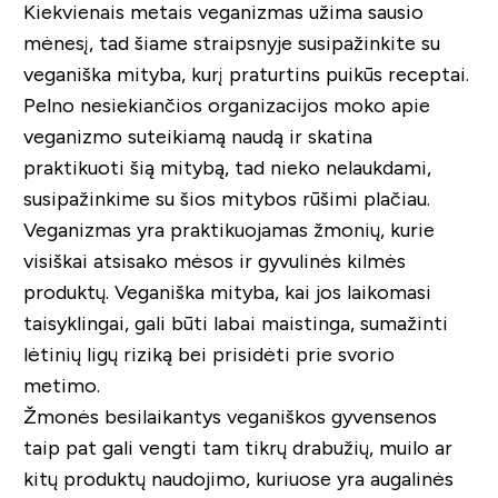
Kiekvienais metais veganizmas užima sausio
mėnesį, tad šiame straipsnyje susipažinkite su
veganiška mityba, kurį praturtins puikūs receptai.
Pelno nesiekiančios organizacijos moko apie
veganizmo suteikiamą naudą ir skatina
praktikuoti šią mitybą, tad nieko nelaukdami,
susipažinkime su šios mitybos rūšimi plačiau.
Veganizmas yra praktikuojamas žmonių, kurie
visiškai atsisako mėsos ir gyvulinės kilmės
produktų. Veganiška mityba, kai jos laikomasi
taisyklingai, gali būti labai maistinga, sumažinti
lėtinių ligų riziką bei prisidėti prie svorio
metimo.
Žmonės besilaikantys veganiškos gyvensenos
taip pat gali vengti tam tikrų drabužių, muilo ar
kitų produktų naudojimo, kuriuose yra augalinės