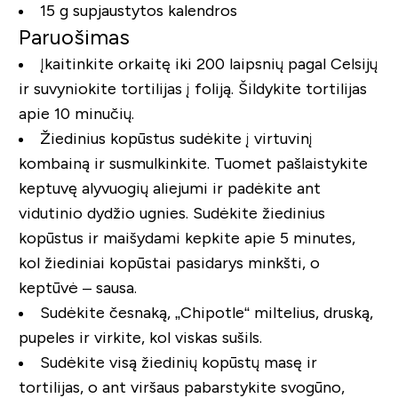
15 g supjaustytos kalendros
Paruošimas
Įkaitinkite orkaitę iki 200 laipsnių pagal Celsijų
ir suvyniokite tortilijas į foliją. Šildykite tortilijas
apie 10 minučių.
Žiedinius kopūstus sudėkite į virtuvinį
kombainą ir susmulkinkite. Tuomet pašlaistykite
keptuvę alyvuogių aliejumi ir padėkite ant
vidutinio dydžio ugnies. Sudėkite žiedinius
kopūstus ir maišydami kepkite apie 5 minutes,
kol žiediniai kopūstai pasidarys minkšti, o
keptūvė – sausa.
Sudėkite česnaką, „Chipotle“ miltelius, druską,
pupeles ir virkite, kol viskas sušils.
Sudėkite visą žiedinių kopūstų masę ir
tortilijas, o ant viršaus pabarstykite svogūno,