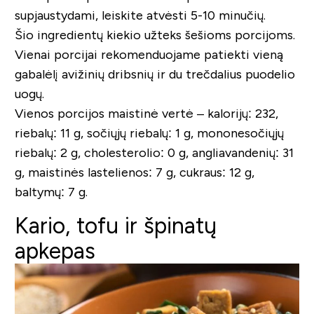
supjaustydami, leiskite atvėsti 5-10 minučių.
Šio ingredientų kiekio užteks šešioms porcijoms.
Vienai porcijai rekomenduojame patiekti vieną
gabalėlį avižinių dribsnių ir du trečdalius puodelio
uogų.
Vienos porcijos maistinė vertė – kalorijų: 232,
riebalų: 11 g, sočiųjų riebalų: 1 g, mononesočiųjų
riebalų: 2 g, cholesterolio: 0 g, angliavandenių: 31
g, maistinės lastelienos: 7 g, cukraus: 12 g,
baltymų: 7 g.
Kario, tofu ir špinatų
apkepas