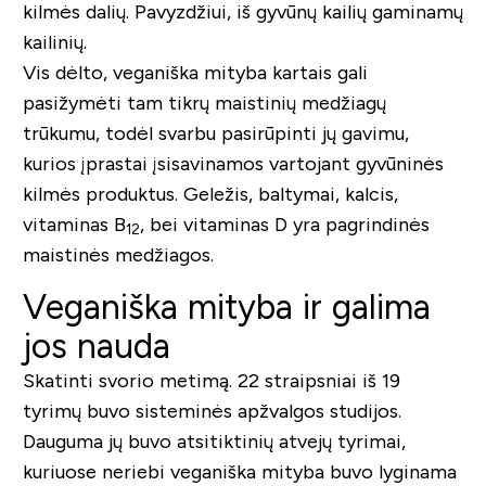
kilmės dalių. Pavyzdžiui, iš gyvūnų kailių gaminamų
kailinių.
Vis dėlto, veganiška mityba kartais gali
pasižymėti tam tikrų maistinių medžiagų
trūkumu, todėl svarbu pasirūpinti jų gavimu,
kurios įprastai įsisavinamos vartojant gyvūninės
kilmės produktus. Geležis, baltymai, kalcis,
vitaminas B
, bei vitaminas D yra pagrindinės
12
maistinės medžiagos.
Veganiška mityba ir galima
jos nauda
Skatinti svorio metimą. 22 straipsniai iš 19
tyrimų buvo sisteminės apžvalgos studijos.
Dauguma jų buvo atsitiktinių atvejų tyrimai,
kuriuose neriebi veganiška mityba buvo lyginama