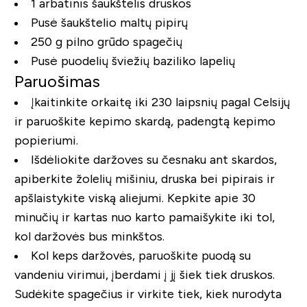
1 arbatinis šaukštelis druskos
Pusė šaukštelio maltų pipirų
250 g pilno grūdo spagečių
Pusė puodelių šviežių baziliko lapelių
Paruošimas
Įkaitinkite orkaitę iki 230 laipsnių pagal Celsijų
ir paruoškite kepimo skardą, padengtą kepimo
popieriumi.
Išdėliokite daržoves su česnaku ant skardos,
apiberkite žolelių mišiniu, druska bei pipirais ir
apšlaistykite viską aliejumi. Kepkite apie 30
minučių ir kartas nuo karto pamaišykite iki tol,
kol daržovės bus minkštos.
Kol keps daržovės, paruoškite puodą su
vandeniu virimui, įberdami į jį šiek tiek druskos.
Sudėkite spagečius ir virkite tiek, kiek nurodyta