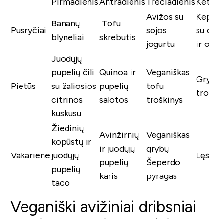
Pirmadienis
Antradienis
Trečiadienis
Ketvi
Avižos su
Kepto
Bananų
Tofu
Pusryčiai
sojos
su ci
blyneliai
skrebutis
jogurtu
ir obu
Juodųjų
pupelių čili
Quinoa ir
Veganiškas
Grybų
Pietūs
su žaliosios
pupelių
tofu
trošk
citrinos
salotos
troškinys
kuskusu
Žiedinių
Avinžirnių
Veganiškas
kopūstų ir
ir juodųjų
grybų
Vakarienė
juodųjų
Lęšių
pupelių
Šeperdo
pupelių
karis
pyragas
taco
Veganiški avižiniai dribsniai