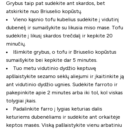
Grybus taip pat sudėkite ant skardos, bet
atskirkite nuo Briuselio kopūstų.
Vieno kąsnio tofu kubelius sudėkite į vidutinį
dubenėlį ir sumaišykite su likusia miso mase. Tofu
sudėkite į likusį skardos trečdalį ir kepkite 20
minučių.
Išimkite grybus, o tofu ir Briuselio kopūstus
sumaišykite bei kepkite dar 5 minutes.
Tuo metu vidutinio dydžio keptuvę
apšlaistykite sezamo sėklų aliejumi ir įkaitinkite ją
ant vidutinio dydžio ugnies. Sudėkite farroto ir
pakepinkite apie 2 minutes arba iki tol, kol viskas
tolygiai įkais.
Padalinkite farro į lygias keturias dalis
keturiems dubenėliams ir sudėkite ant orkaitėje
keptos masės. Viską pašlaistykite vienu arbatiniu