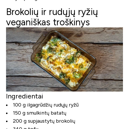
Brokolių ir rudųjų ryžių
veganiškas troškinys
Ingredientai
100 g ilgagrūdžių rudųjų ryžū
150 g smulkintų batatų
200 g supjaustytų brokolių