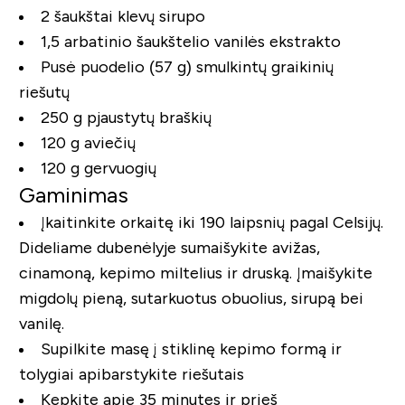
2 šaukštai klevų sirupo
1,5 arbatinio šaukštelio vanilės ekstrakto
Pusė puodelio (57 g) smulkintų graikinių
riešutų
250 g pjaustytų braškių
120 g aviečių
120 g gervuogių
Gaminimas
Įkaitinkite orkaitę iki 190 laipsnių pagal Celsijų.
Dideliame dubenėlyje sumaišykite avižas,
cinamoną, kepimo miltelius ir druską. Įmaišykite
migdolų pieną, sutarkuotus obuolius, sirupą bei
vanilę.
Supilkite masę į stiklinę kepimo formą ir
tolygiai apibarstykite riešutais
Kepkite apie 35 minutes ir prieš