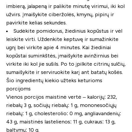
imbierą, jalapeną ir palikite minutę virimui, iki kol
užvirs. Įmaišykite ciberžolės, kmynų, pipirų ir
pavirkite kelias sekundes.
Sudėkite pomidorus, žiedinius kopūstus ir vėl
leiskite virti. Uždenkite keptuvę ir sumažinkite
ugnį bei virkite apie 4 minutes. Kai žiediniai
kopūstai suminkštės, įmaišykite avinžirnius bei
virkite iki kol jie sušils. Po to įpilkite citrinų sulčių,
sumaišykite ir serviruokite karį ant batatų košės.
Šio ingredientų kiekio užteks keturioms
porcijoms
Vienos porcijos maistinė vertė – kalorijų: 232,
riebalų 3 g, sočiujų riebalų: 1 g, mononesočiųjų
riebalų: 1 g, cholesterolio: 0 mg, angliavandenių:
43 g, maistinės lastelienos: 11 g, cukraus: 13 g,
baltymų: 10 g.