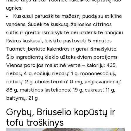
ugnies.
Kuskusui paruoškite mažesnį puodą su stikline
vandens. Sudėkite kuskusą, žaliosios citrinos
sultis ir greitai išmaišykite bei uždenkite dangčiu.
Išvirus kuskusui, leiskite pastovėti 5 minutes.
Tuomet įberkite kalendros ir gerai išmaišykite.
Šio ingredientų kiekio užteks dviem porcijoms
Vienos porcijos maistinė vertė – kalorijų: 435,
riebalų 4 g, sočiujų riebalų: 1 g, mononesočiųjų
riebalų: 2 g, cholesterolio: 0 mg, angliavandenių:
88 g, maistinės lastelienos: 19 g, cukraus: 11 g,
baltymų: 21 g.
Grybų, Briuselio kopūstų ir
tofu troškinys