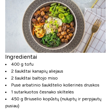
Ingredientai
400 g tofu
2 šaukštai kanapių aliejaus
2 šaukštai baltojo miso
Pusė arbatinio šaukštelio košerinės druskos
1 sutarkuotos česnako skiltelės
450 g Briuselio kopūstų (nuluptų ir perpjautų
pusiau)