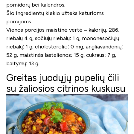
pomidorų bei kalendros.
Šio ingredientų kiekio užteks keturioms
porcijoms
Vienos porcijos maistinė vertė – kalorijų: 286,
riebalų 4 g, sočiujų riebalų: 1 g, mononesočiųjų
riebalų: 1 g, cholesterolio: 0 mg, angliavandenių:
52 g, maistinės lastelienos: 15 g, cukraus: 7 g,
baltymų: 13 g.
Greitas juodųjų pupelių čili
su žaliosios citrinos kuskusu