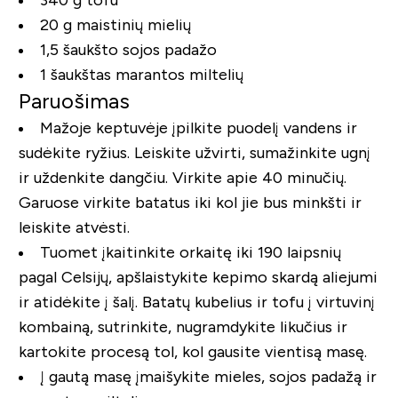
340 g tofu
20 g maistinių mielių
1,5 šaukšto sojos padažo
1 šaukštas marantos miltelių
Paruošimas
Mažoje keptuvėje įpilkite puodelį vandens ir
sudėkite ryžius. Leiskite užvirti, sumažinkite ugnį
ir uždenkite dangčiu. Virkite apie 40 minučių.
Garuose virkite batatus iki kol jie bus minkšti ir
leiskite atvėsti.
Tuomet įkaitinkite orkaitę iki 190 laipsnių
pagal Celsijų, apšlaistykite kepimo skardą aliejumi
ir atidėkite į šalį. Batatų kubelius ir tofu į virtuvinį
kombainą, sutrinkite, nugramdykite likučius ir
kartokite procesą tol, kol gausite vientisą masę.
Į gautą masę įmaišykite mieles, sojos padažą ir