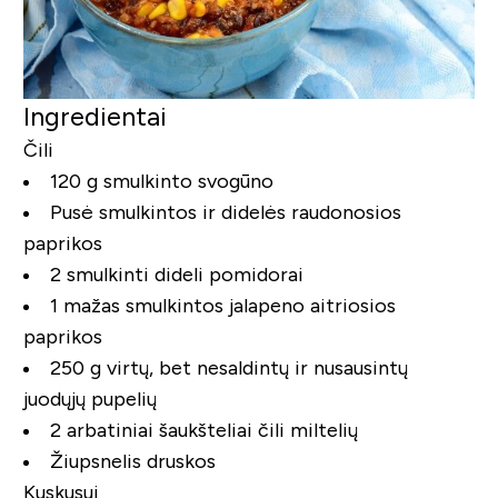
Ingredientai
Čili
120 g smulkinto svogūno
Pusė smulkintos ir didelės raudonosios
paprikos
2 smulkinti dideli pomidorai
1 mažas smulkintos jalapeno aitriosios
paprikos
250 g virtų, bet nesaldintų ir nusausintų
juodųjų pupelių
2 arbatiniai šaukšteliai čili miltelių
Žiupsnelis druskos
Kuskusui