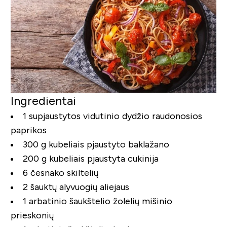
Ingredientai
1 supjaustytos vidutinio dydžio raudonosios
paprikos
300 g kubeliais pjaustyto baklažano
200 g kubeliais pjaustyta cukinija
6 česnako skiltelių
2 šauktų alyvuogių aliejaus
1 arbatinio šaukštelio žolelių mišinio
prieskonių