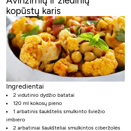
Avinžirnių ir žiedinių
kopūstų karis
Ingredientai
2 vidutinio dydžio batatai
120 ml kokosų pieno
1 arbatinis šaukštelis smulkinto šviežio
imbiero
2 arbatiniai šaukšteliai smulkintos ciberžolės