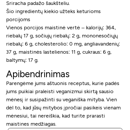
Sriracha padažo šaukšteliu.
Šio ingredientų kiekio užteks keturioms
porcijoms
Vienos porcijos maistinė vertė – kalorijų: 364,
riebalų 17 g, sočiujų riebalų: 2 g, mononesočiųjų
riebalų: 6 g, cholesterolio: 0 mg, angliavandenių:
37 g, maistinės lastelienos: 11 g, cukraus: 6 g,
baltymų: 17 g.
Apibendrinimas
Parengėme jums aštuonis receptus, kurie padės
jums puikiai praleisti veganizmui skirtą sausio
mėnesį ir susipažinti su veganiška mityba. Vien
dėl to, kad jūsų mitybos įpročiai pasikeis vienam
mėnesiui, tai nereiškia, kad turite prarasti
maistines medžiagas.