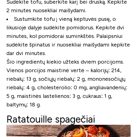
Sudėkite tofu, suberkite karį bei druską. Kepkite
2 minutes nuosekliai maišydami.
Sustumkite tofu į vieną keptuvės pusę, o
likusioje dalyje sudėkite pomidorus. Kepkite dvi
minutes, kol pomidorai suminkštės. Palaipsniui
sudėkite špinatus ir nuosekliai maišydami kepkite
dar dvi minutes.
Šio ingredientų kiekio užteks dviem porcijoms.
Vienos porcijos maistinė vertė – kalorijų: 214,
riebalų: 13 g, sočiųjų riebalų: 2 g, mononesočiųjų
riebalų: 4 g, cholesterolio: 0 mg, angliavandenių:
5 g, maistinės lastelienos: 3 g, cukraus: 1 g,
baltymų: 18 g.
Ratatouille spagečiai