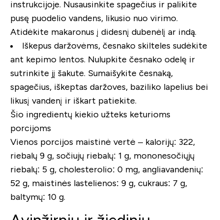
instrukcijoje. Nusausinkite spagečius ir palikite
pusę puodelio vandens, likusio nuo virimo.
Atidėkite makaronus į didesnį dubenėlį ar indą.
Iškepus daržovėms, česnako skilteles sudėkite
ant kepimo lentos. Nulupkite česnako odelę ir
sutrinkite jį šakute. Sumaišykite česnaką,
spagečius, iškeptas daržoves, baziliko lapelius bei
likusį vandenį ir iškart patiekite.
Šio ingredientų kiekio užteks keturioms
porcijoms
Vienos porcijos maistinė vertė – kalorijų: 322,
riebalų 9 g, sočiujų riebalų: 1 g, mononesočiųjų
riebalų: 5 g, cholesterolio: 0 mg, angliavandenių:
52 g, maistinės lastelienos: 9 g, cukraus: 7 g,
baltymų: 10 g.