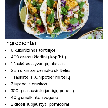
Ingredientai
6 kukurūzinės tortilijos
400 gramų žiedinių kopūstų
1 šaukštas alyvuogių aliejaus
2 smulkintos česnako skiltelės
1 šaukštelis „Chipotle“ miltelių
Žiupsnelis druskos
300 g nusausintų juodųjų pupelių
40 g smulkinto svogūno
2 dideli supjaustyti pomidorai