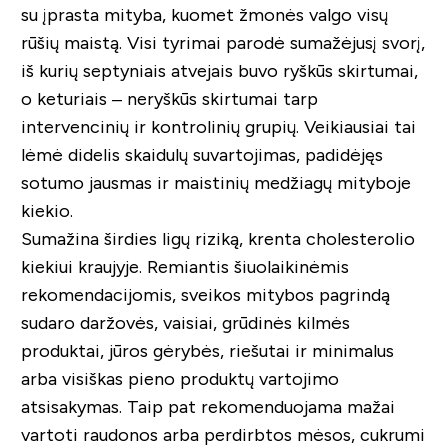
su įprasta mityba, kuomet žmonės valgo visų
rūšių maistą. Visi tyrimai parodė sumažėjusį svorį,
iš kurių septyniais atvejais buvo ryškūs skirtumai,
o keturiais – neryškūs skirtumai tarp
intervencinių ir kontrolinių grupių. Veikiausiai tai
lėmė didelis skaidulų suvartojimas, padidėjęs
sotumo jausmas ir maistinių medžiagų mityboje
kiekio.
Sumažina širdies ligų riziką, krenta cholesterolio
kiekiui kraujyje. Remiantis šiuolaikinėmis
rekomendacijomis, sveikos mitybos pagrindą
sudaro daržovės, vaisiai, grūdinės kilmės
produktai, jūros gėrybės, riešutai ir minimalus
arba visiškas pieno produktų vartojimo
atsisakymas. Taip pat rekomenduojama mažai
vartoti raudonos arba perdirbtos mėsos, cukrumi