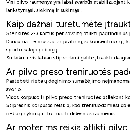
Visi pilvo raumenys yra labai svarbūs stabilizuojant k
lankstymąsi, siekimą ir sukimąsi.
Kaip dažnai turėtumėte įtraukt
Stenkitės 2-3 kartus per savaitę atlikti pagrindinius p
Dauguma treniruočių ar pratimų, sukoncentruotų į korp
sporto salėje pabaigą.
Su laiku ir vis labiau stiprėdami galite įtraukti daug
Ar pilvo preso treniruotės pad
Pastebėti riebalų deginimo sumažėjimo neįmanoma, ta
svorio.
Visos korpuso ir pilvo preso treniruotės atliekant ko
Stipresnis korpusas reiškia, kad treniruodamiesi galė
riebalų nykimą ir formuoti didesnius raumenis.
Ar moterims reikia atlikti pilv