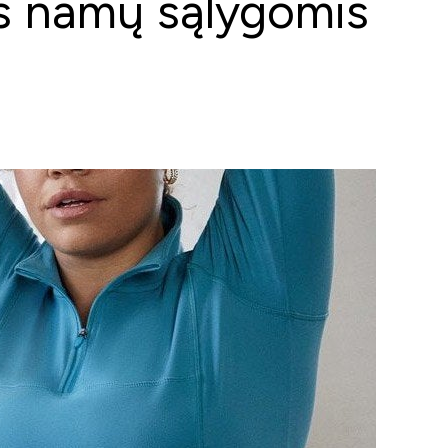
ms namų sąlygomis