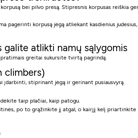
korpusą bei pilvo presą. Stipresnis korpusas reiškia ger
ma pagerinti korpusą jėgą atliekant kasdienius judesius, 
s galite atlikti namų sąlygomis
pratimais greitai sukursite tvirtą pagrindą.
 climbers)
i įdarbinti, stiprinant jėgą ir gerinant pusiausvyrą.
ėkite taip plačiai, kaip patogu.
tinės, po to grąžinkite jį atgal, o kairįjį kelį priartinkite
)