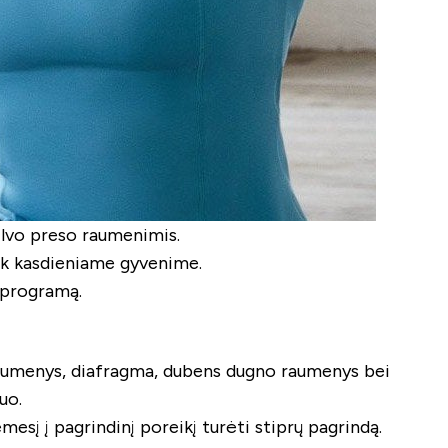
pilvo preso raumenimis.
iek kasdieniame gyvenime.
 programą.
ro raumenys, diafragma, dubens dugno raumenys bei
uo.
mesį į pagrindinį poreikį turėti stiprų pagrindą.