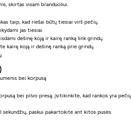
s, skirtas visam branduoliui.
as taip, kad riešai būtų tiesiai virš pečių.
ikydami jas tiesiai.
eisdami dešinę koją ir kairę ranką link grindų.
ite kairę koją ir dešinę ranką prie grindų.
.
)
 raumenis bei korpusą
usą bei pilvo presą. Įsitikinkite, kad rankos yra pečių 
0 sekundžių, paskui pakartokite ant kitos pusės.