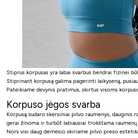
Stiprus korpusas yra labai svarbus bendrai fizinei bū
Stiprinant korpusą galima pagerinti laikyseną, pusia
Pateikiame devynis pratimus, skirtus visoms korpuso
Korpuso jėgos svarba
Korpusą sudaro skersiniai pilvo raumenys, dauginis r
gerai žinoma ir turbūt labiausiai trokštama raumenų
Nors visi daug dėmesio skiriame pilvo preso estetikai,