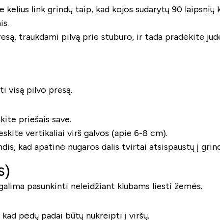
te kelius link grindų taip, kad kojos sudarytų 90 laipsni
is.
presą, traukdami pilvą prie stuburo, ir tada pradėkite jud
ti visą pilvo presą.
skite priešais save.
skite vertikaliai virš galvos (apie 6-8 cm).
ndis, kad apatinė nugaros dalis tvirtai atsispaustų į grind
s)
rį galima pasunkinti neleidžiant klubams liesti žemės.
 kad pėdų padai būtų nukreipti į viršų.