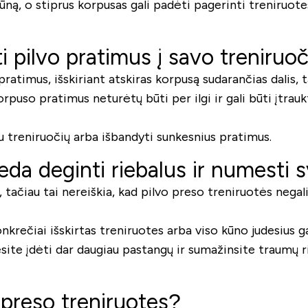
ūną, o stiprus korpusas gali padėti pagerinti treniruotes
i pilvo pratimus į savo treniru
ratimus, išskiriant atskiras korpusą sudarančias dalis, tač
uso pratimus neturėtų būti per ilgi ir gali būti įtraukti
iau treniruočių arba išbandyti sunkesnius pratimus.
eda deginti riebalus ir numesti 
čiau tai nereiškia, kad pilvo preso treniruotės negali
nkrečiai išskirtas treniruotes arba viso kūno judesius g
site įdėti dar daugiau pastangų ir sumažinsite traumų ri
o preso treniruotes?