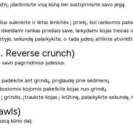
žnį, įdarbinsite visą kūną bei sustiprinsite savo jėgą.
us sulenkite ir lėtai lenkitės į priekį, kol rankomis palie
, iškeldami rankas priešais save, laikydami kojas tiesias i
ėtyje, sekundę palaikykite, o tada judesį atlikite atvirkš
l. Reverse crunch)
 savo pagrindinius judesius.
s padėkite ant grindų, priglaudę prie sėdmenų.
busiomis kojomis pakelkite kojas nuo grindų.
 į grindis, įtraukite kojas į krūtinę, palaikykite sekundę,
awls)
sią kūno dalį.