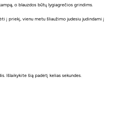
ų kampą, o blauzdos būtų lygiagrečios grindims.
ėti į priekį, vienu metu šliaužimo judesiu judindami į
is. Išlaikykite šią padėtį kelias sekundes.