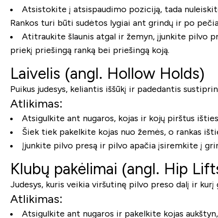
Atsistokite į atsispaudimo poziciją, tada nuleiski
Rankos turi būti sudėtos lygiai ant grindų ir po pečia
Atitraukite šlaunis atgal ir žemyn, įjunkite pilvo 
priekį priešingą ranką bei priešingą koją.
Laivelis (angl. Hollow Holds)
Puikus judesys, keliantis iššūkį ir padedantis sustiprin
Atlikimas:
Atsigulkite ant nugaros, kojas ir kojų pirštus ištie
Šiek tiek pakelkite kojas nuo žemės, o rankas ištie
Įjunkite pilvo presą ir pilvo apačia įsiremkite į gri
Klubų pakėlimai (angl. Hip Lift
Judesys, kuris veikia viršutinę pilvo preso dalį ir ku
Atlikimas:
Atsigulkite ant nugaros ir pakelkite kojas aukštyn,