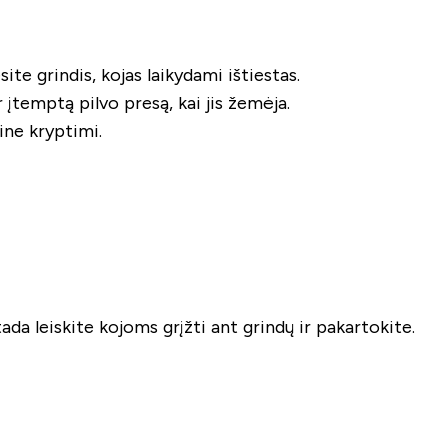
site grindis, kojas laikydami ištiestas.
r įtemptą pilvo presą, kai jis žemėja.
tine kryptimi.
 tada leiskite kojoms grįžti ant grindų ir pakartokite.