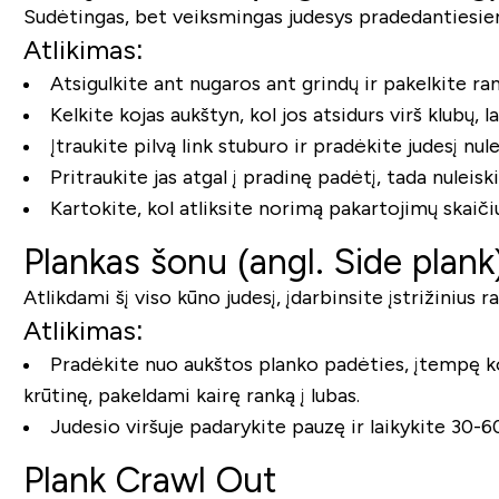
Sudėtingas, bet veiksmingas judesys pradedantiesiem
Atlikimas:
Atsigulkite ant nugaros ant grindų ir pakelkite rank
Kelkite kojas aukštyn, kol jos atsidurs virš klubų, la
Įtraukite pilvą link stuburo ir pradėkite judesį nul
Pritraukite jas atgal į pradinę padėtį, tada nuleisk
Kartokite, kol atliksite norimą pakartojimų skaičių
Plankas šonu (angl. Side plank
Atlikdami šį viso kūno judesį, įdarbinsite įstrižinius
Atlikimas:
Pradėkite nuo aukštos planko padėties, įtempę korp
krūtinę, pakeldami kairę ranką į lubas.
Judesio viršuje padarykite pauzę ir laikykite 30-6
Plank Crawl Out