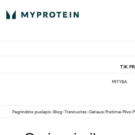
Ekspertų patarimai
Baltymai
Enter Ekspertų 
Ent
⌄
⌄
Nemokamas pristatymas, iš
TIK P
MITYBA
Pagrindinis puslapis
>
Blog
>
Treniruotes
>
Geriausi Pratimai Pilv