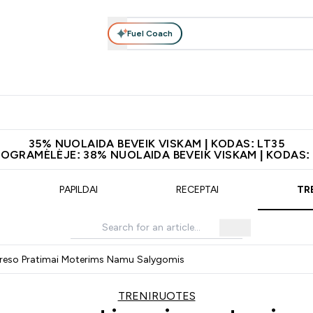
Fuel Coach
Maisto papildai
Apranga
Vitaminai
Batonėliai, gėrimai 
patarimai submenu
er Baltymai submenu
Enter Maisto papildai submenu
Enter Apranga submenu
Enter Vitaminai subme
⌄
⌄
⌄
leidus 60€
Papildų kokybė
Atsisiųskite programėlę
Norite 1
35% NUOLAIDA BEVEIK VISKAM | KODAS: LT35
ROGRAMĖLĖJE: 38% NUOLAIDA BEVEIK VISKAM | KODAS:
PAPILDAI
RECEPTAI
TR
o Preso Pratimai Moterims Namu Salygomis
TRENIRUOTES