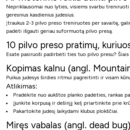
Nepriklausomai nuo lyties, visiems svarbu treniruoti 
geresnius kasdienius judesius.
Įtraukus 2-3 pilvo preso treniruotes per savaitę, gali
padėti išgauti geriau suformuotą pilvo presą.
10 pilvo preso pratimų, kuriuo
Esate pasiruoši padirbėti ties tuo pilvo presu? Šiais 
Kopimas kalnu (angl. Mountain
Puikus judesys širdies ritmui pagreitinti ir visam kūnu
Atlikimas:
Pradėkite nuo aukštos planko padėties, rankas pad
Įjunkite korpusą ir dešinįjį kelį priartinkite prie krū
Pakartokite judesį laikydami klubus plokščiai.
Miręs vabalas (angl. dead bug