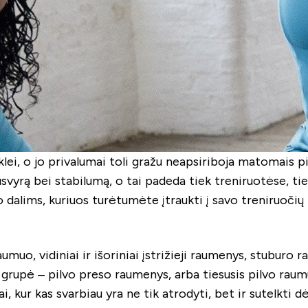
klei, o jo privalumai toli gražu neapsiriboja matomais 
usvyrą bei stabilumą, o tai padeda tiek treniruotėse, t
 dalims, kuriuos turėtumėte įtraukti į savo treniruočių
aumuo, vidiniai ir išoriniai įstrižieji raumenys, stubu
 grupė – pilvo preso raumenys, arba tiesusis pilvo raum
 kur kas svarbiau yra ne tik atrodyti, bet ir sutelkti dė