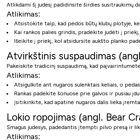
Atlikdami šį judesį padidinsite širdies susitraukimų da
Atlikimas:
Atsistokite taip, kad pėdos būtų klubų plotyje, keli
Kai rankos palies grindis, pradėkite judėti į priekį
Išeikite į priekį, kol atsidursite aukšto planko pad
Atvirkštinis suspaudimas (ang
Pakeiskite tradicinį suspaudimą, kad paįvairintumėte
Atlikimas:
Atsigulkite ant nugaros sulenktais keliais, o pėda
Rankas padėkite šonuose prie galvos ir pusiau įdu
Įsitikinkite, kad apatinė nugaros dalis lieka įremta
Lokio ropojimas (angl. Bear Cr
Smagus judesys, padedantis įtempti pilvo presą ir liku
Atlikimas: