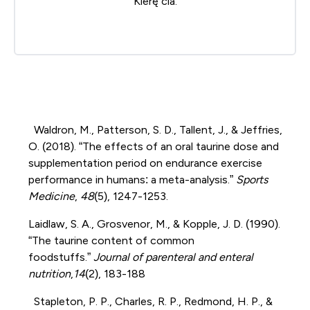
Klerę
čia
.
Waldron, M., Patterson, S. D., Tallent, J., & Jeffries,
O. (2018). “The effects of an oral taurine dose and
supplementation period on endurance exercise
performance in humans: a meta-analysis.”
Sports
Medicine
,
48
(5), 1247-1253.
Laidlaw, S. A., Grosvenor, M., & Kopple, J. D. (1990).
“The taurine content of common
foodstuffs.”
Journal of parenteral and enteral
nutrition
,
14
(2), 183-188
Stapleton, P. P., Charles, R. P., Redmond, H. P., &