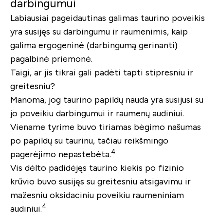
darbingumui
Labiausiai pageidautinas galimas taurino poveikis
yra susijęs su darbingumu ir raumenimis, kaip
galima ergogeninė (darbingumą gerinanti)
pagalbinė priemonė.
Taigi, ar jis tikrai gali padėti tapti stipresniu ir
greitesniu?
Manoma, jog taurino papildų nauda yra susijusi su
jo poveikiu darbingumui ir raumenų audiniui.
Viename tyrime buvo tiriamas bėgimo našumas
po papildų su taurinu, tačiau reikšmingo
4
pagerėjimo nepastebėta.
Vis dėlto padidėjęs taurino kiekis po fizinio
krūvio buvo susijęs su greitesniu atsigavimu ir
mažesniu oksidaciniu poveikiu raumeniniam
4
audiniui.