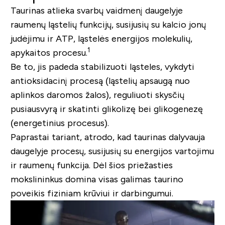
Taurinas atlieka svarbų vaidmenį daugelyje
raumenų ląstelių funkcijų, susijusių su kalcio jonų
judėjimu ir ATP, ląstelės energijos molekulių,
1
apykaitos procesu.
Be to, jis padeda stabilizuoti ląsteles, vykdyti
antioksidacinį procesą (ląstelių apsaugą nuo
aplinkos daromos žalos), reguliuoti skysčių
pusiausvyrą ir skatinti glikolizę bei glikogenezę
(energetinius procesus).
Paprastai tariant, atrodo, kad taurinas dalyvauja
daugelyje procesų, susijusių su energijos vartojimu
ir raumenų funkcija. Dėl šios priežasties
mokslininkus domina visas galimas taurino
poveikis fiziniam krūviui ir darbingumui.