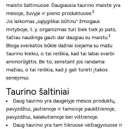
maisto šaltiniuose. Daugiausia taurino maiste yra
2
mėsoje, žuvyje ir pieno produktuose.
Jis laikomas „sąlygiškai būtinu“ žmogaus
mityboje, t. y. organizmas turi šiek tiek jo pats,
3
tačiau naudinga gauti dar daugiau su maistu.
Bloga sveikatos būklė dažnai siejama su mažu
taurino kiekiu, o tai reiškia, kad tai labai svarbi
aminorūgštis. Be to, senstant jos randama
mažiau, o tai reiškia, kad ji gali turėti įtakos
senėjimui.
Taurino šaltiniai
Daug taurino yra daugelyje mėsos produktų,
pavyzdžiui, jautienoje ir tamsioje paukštienoje,
pavyzdžiui, kalakutienoje bei vištienoje.
Daug taurino yra tam tikruose vėžiagyviuose ir