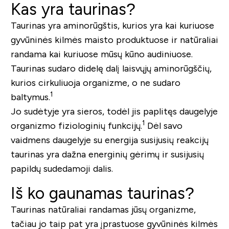
Kas yra taurinas?
Taurinas yra aminorūgštis, kurios yra kai kuriuose
gyvūninės kilmės maisto produktuose ir natūraliai
randama kai kuriuose mūsų kūno audiniuose.
Taurinas sudaro didelę dalį laisvųjų aminorūgščių,
kurios cirkuliuoja organizme, o ne sudaro
1
baltymus.
Jo sudėtyje yra sieros, todėl jis paplitęs daugelyje
1
organizmo fiziologinių funkcijų.
Dėl savo
vaidmens daugelyje su energija susijusių reakcijų
taurinas yra dažna energinių gėrimų ir susijusių
papildų sudedamoji dalis.
Iš ko gaunamas taurinas?
Taurinas natūraliai randamas jūsų organizme,
tačiau jo taip pat yra įprastuose gyvūninės kilmės