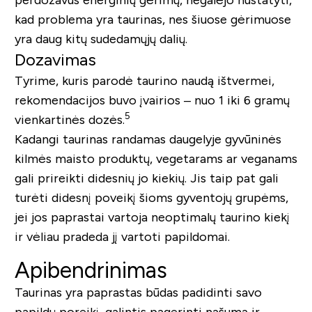
perdozavus energinių gėrimų, negalėjo nustatyti,
kad problema yra taurinas, nes šiuose gėrimuose
yra daug kitų sudedamųjų dalių.
Dozavimas
Tyrime, kuris parodė taurino naudą ištvermei,
rekomendacijos buvo įvairios – nuo 1 iki 6 gramų
5
vienkartinės dozės.
Kadangi taurinas randamas daugelyje gyvūninės
kilmės maisto produktų, vegetarams ar veganams
gali prireikti didesnių jo kiekių. Jis taip pat gali
turėti didesnį poveikį šioms gyventojų grupėms,
jei jos paprastai vartoja neoptimalų taurino kiekį
ir vėliau pradeda jį vartoti papildomai.
Apibendrinimas
Taurinas yra paprastas būdas padidinti savo