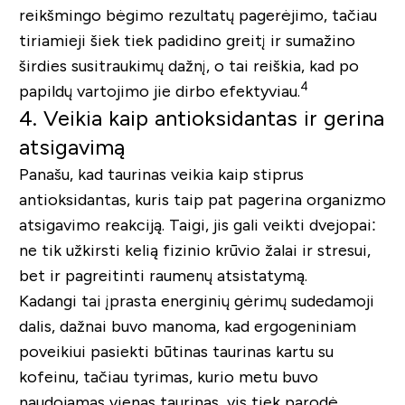
reikšmingo bėgimo rezultatų pagerėjimo, tačiau
tiriamieji šiek tiek padidino greitį ir sumažino
širdies susitraukimų dažnį, o tai reiškia, kad po
4
papildų vartojimo jie dirbo efektyviau.
4. Veikia kaip antioksidantas ir gerina
atsigavimą
Panašu, kad taurinas veikia kaip stiprus
antioksidantas, kuris taip pat pagerina organizmo
atsigavimo reakciją. Taigi, jis gali veikti dvejopai:
ne tik užkirsti kelią fizinio krūvio žalai ir stresui,
bet ir pagreitinti raumenų atsistatymą.
Kadangi tai įprasta energinių gėrimų sudedamoji
dalis, dažnai buvo manoma, kad ergogeniniam
poveikiui pasiekti būtinas taurinas kartu su
kofeinu, tačiau tyrimas, kurio metu buvo
naudojamas vienas taurinas, vis tiek parodė