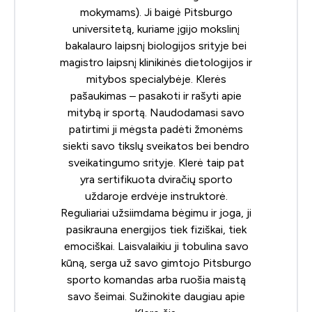
mokymams
). Ji baigė Pitsburgo
universitetą, kuriame įgijo mokslinį
bakalauro laipsnį biologijos srityje bei
magistro laipsnį klinikinės dietologijos ir
mitybos specialybėje. Klerės
pašaukimas – pasakoti ir rašyti apie
mitybą ir sportą. Naudodamasi savo
patirtimi ji mėgsta padėti žmonėms
siekti savo tikslų sveikatos bei bendro
sveikatingumo srityje. Klerė taip pat
yra sertifikuota dviračių sporto
uždaroje erdvėje instruktorė.
Reguliariai užsiimdama bėgimu ir joga, ji
pasikrauna energijos tiek fiziškai, tiek
emociškai. Laisvalaikiu ji tobulina savo
kūną, serga už savo gimtojo Pitsburgo
sporto komandas arba ruošia maistą
savo šeimai. Sužinokite daugiau apie