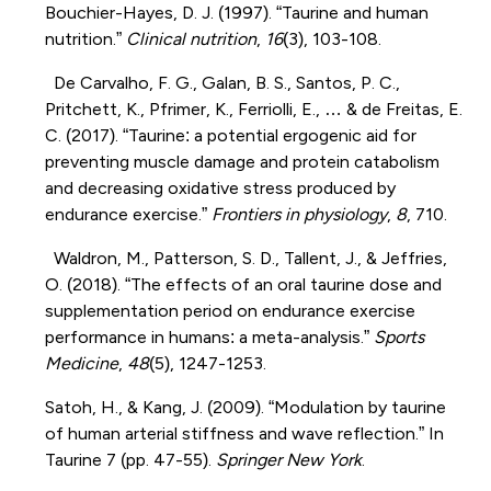
Bouchier-Hayes, D. J. (1997). “Taurine and human
nutrition.”
Clinical nutrition
,
16
(3), 103-108.
De Carvalho, F. G., Galan, B. S., Santos, P. C.,
Pritchett, K., Pfrimer, K., Ferriolli, E., … & de Freitas, E.
C. (2017). “Taurine: a potential ergogenic aid for
preventing muscle damage and protein catabolism
and decreasing oxidative stress produced by
endurance exercise.”
Frontiers in physiology
,
8
, 710.
Waldron, M., Patterson, S. D., Tallent, J., & Jeffries,
O. (2018). “The effects of an oral taurine dose and
supplementation period on endurance exercise
performance in humans: a meta-analysis.”
Sports
Medicine
,
48
(5), 1247-1253.
Satoh, H., & Kang, J. (2009). “Modulation by taurine
of human arterial stiffness and wave reflection.” In
Taurine 7 (pp. 47-55).
Springer New York
.