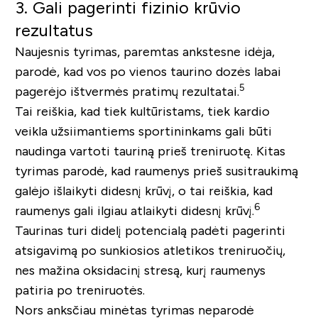
3. Gali pagerinti fizinio krūvio
rezultatus
Naujesnis tyrimas, paremtas ankstesne idėja,
parodė, kad vos po vienos taurino dozės labai
5
pagerėjo ištvermės pratimų rezultatai.
Tai reiškia, kad tiek kultūristams, tiek kardio
veikla užsiimantiems sportininkams gali būti
naudinga vartoti tauriną prieš treniruotę. Kitas
tyrimas parodė, kad raumenys prieš susitraukimą
galėjo išlaikyti didesnį krūvį, o tai reiškia, kad
6
raumenys gali ilgiau atlaikyti didesnį krūvį.
Taurinas turi didelį potencialą padėti pagerinti
atsigavimą po sunkiosios atletikos treniruočių,
nes mažina oksidacinį stresą, kurį raumenys
patiria po treniruotės.
Nors anksčiau minėtas tyrimas neparodė