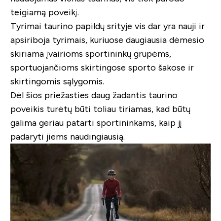
teigiamą poveikį.
Tyrimai taurino papildų srityje vis dar yra nauji ir
apsiriboja tyrimais, kuriuose daugiausia dėmesio
skiriama įvairioms sportininkų grupėms,
sportuojančioms skirtingose sporto šakose ir
skirtingomis sąlygomis.
Dėl šios priežasties daug žadantis taurino
poveikis turėtų būti toliau tiriamas, kad būtų
galima geriau patarti sportininkams, kaip jį
padaryti jiems naudingiausią.