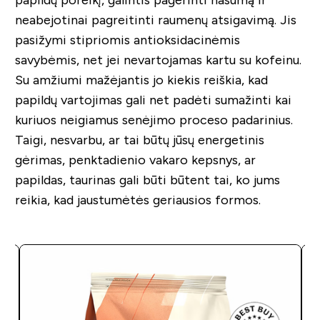
papildų poreikį, galintis pagerinti našumą ir
neabejotinai pagreitinti raumenų atsigavimą. Jis
pasižymi stipriomis antioksidacinėmis
savybėmis, net jei nevartojamas kartu su kofeinu.
Su amžiumi mažėjantis jo kiekis reiškia, kad
papildų vartojimas gali net padėti sumažinti kai
kuriuos neigiamus senėjimo proceso padarinius.
Taigi, nesvarbu, ar tai būtų jūsų energetinis
gėrimas, penktadienio vakaro kepsnys, ar
papildas, taurinas gali būti būtent tai, ko jums
reikia, kad jaustumėtės geriausios formos.