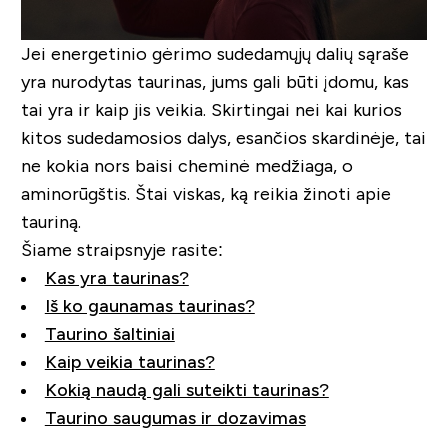
Jei energetinio gėrimo sudedamųjų dalių sąraše
yra nurodytas taurinas, jums gali būti įdomu, kas
tai yra ir kaip jis veikia. Skirtingai nei kai kurios
kitos sudedamosios dalys, esančios skardinėje, tai
ne kokia nors baisi cheminė medžiaga, o
aminorūgštis. Štai viskas, ką reikia žinoti apie
tauriną.
Šiame straipsnyje rasite:
Kas yra taurinas?
Iš ko gaunamas taurinas?
Taurino šaltiniai
Kaip veikia taurinas?
Kokią naudą gali suteikti taurinas?
Taurino saugumas ir dozavimas