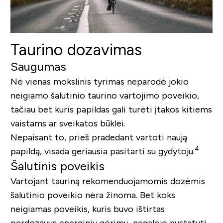
Taurino dozavimas
Saugumas
Nė vienas mokslinis tyrimas neparodė jokio
neigiamo šalutinio taurino vartojimo poveikio,
tačiau bet kuris papildas gali turėti įtakos kitiems
vaistams ar sveikatos būklei.
Nepaisant to, prieš pradedant vartoti naują
4
papildą, visada geriausia pasitarti su gydytoju.
Šalutinis poveikis
Vartojant tauriną rekomenduojamomis dozėmis
šalutinio poveikio nėra žinoma. Bet koks
neigiamas poveikis, kuris buvo ištirtas