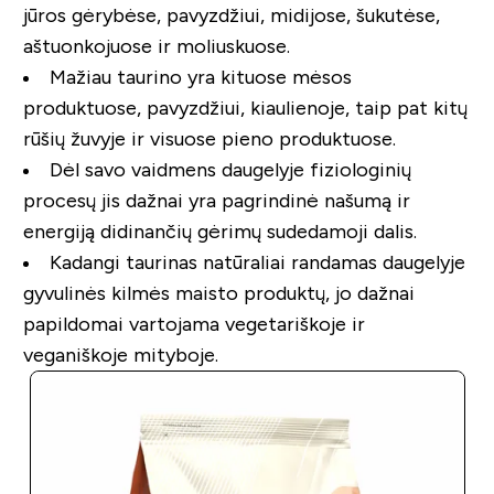
jūros gėrybėse, pavyzdžiui, midijose, šukutėse,
aštuonkojuose ir moliuskuose.
Mažiau taurino yra kituose mėsos
produktuose, pavyzdžiui, kiaulienoje, taip pat kitų
rūšių žuvyje ir visuose pieno produktuose.
Dėl savo vaidmens daugelyje fiziologinių
procesų jis dažnai yra pagrindinė našumą ir
energiją didinančių gėrimų sudedamoji dalis.
Kadangi taurinas natūraliai randamas daugelyje
gyvulinės kilmės maisto produktų, jo dažnai
papildomai vartojama vegetariškoje ir
veganiškoje mityboje.